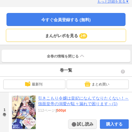
はずなのに、突然、冷酷と噂される皇帝陛下の第一側室に選ばれてしまう…！
もっと詳細を見る▼
「皇妃になんてなりたくない！」と嘆いても、もちろん拒否権はなく、とうと
う初夜を迎えてしまい…ただ耐えるしかないと心を殺すエレスティアだけど、
なぜか冷酷なはずの陛下から「ああ！濡れる瞳も愛らしい！」とエレスティア
今すぐ会員登録する (無料)
に対する心の声が聞こえてきて――!? 予想外に始まった、冷酷皇帝から寵愛さ
れる日々にエレスティアの心は溶かされて…!? (この作品は電子コミック誌
Berry’s Fantasy Vol.56～59掲載の1～4話を収録しております。重複購入にご注
まんがレポを見る
2件
意ください)
全巻の情報を
閉じる
巻一覧
最新刊
まとめ買い
引きこもり令嬢は皇妃になんてなりたくない！～
強面皇帝の溺愛が駄々漏れで困ります～(1)
1
112ページ
|
500pt
巻
試し読み
購入する