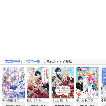
「
直江亜季子
」 「
百門一新
」
のおすすめ作品
…他
宰相補佐様の偏愛、初恋につき
推しは殿下じゃございません…!!～悪役令嬢、甘攻め溺愛ルートに突入しました!?～
推しは殿下じゃございません…!!～悪役令嬢、甘攻め溺愛ルートに突入しました!?～【合冊版】【書き下ろし特典付き】
平凡な私の獣騎士団もふもふライフ