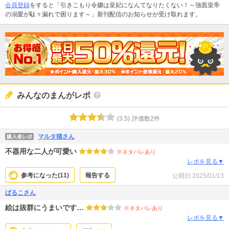
会員登録
をすると「引きこもり令嬢は皇妃になんてなりたくない！～強面皇帝
の溺愛が駄々漏れで困ります～」新刊配信のお知らせが受け取れます。
みんなのまんがレポ
(
3.5
)
評価数
2
件
マルタ猫さん
購入者レポ
不器用な二人が可愛い
※ネタバレあり
レポを見る▼
参考になった(
11
)
報告する
公開日:
2025/01/13
ぱるこさん
絵は抜群にうまいです…
※ネタバレあり
レポを見る▼