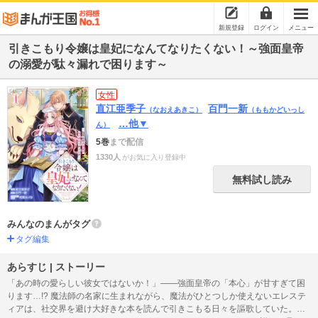
新規登録
ログイン
メニュー
引きこもり令嬢は皇妃になんてなりたくない！～強面皇帝
の溺愛が駄々漏れで困ります～
女性
直江亜季子
百門一新
（なおえあきこ）
（ももかどいっし
…他▼
ん）
5巻
まで配信
1330人
がお気に入り登録中
無料試し読み
みんなのまんがタグ
タグ編集
あらすじ | ストーリー
「あの時の愛らしい彼女ではないか！」――強面皇帝の「本心」が甘すぎて困
ります…!? 魔法師の名家に生まれながら、魔法がひとつしか使えないエレステ
ィアは、社交界を避け大好きな本を読んで引きこもる日々を謳歌していた。…