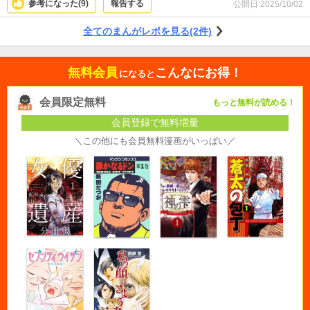
参考になった(
9
)
報告する
公開日:
2025/10/02
全てのまんがレポを見る(2件)
無料会員
こんなにお得！
になると
会員限定無料
もっと無料が読める！
会員登録で無料増量
＼この他にも会員無料漫画がいっぱい／