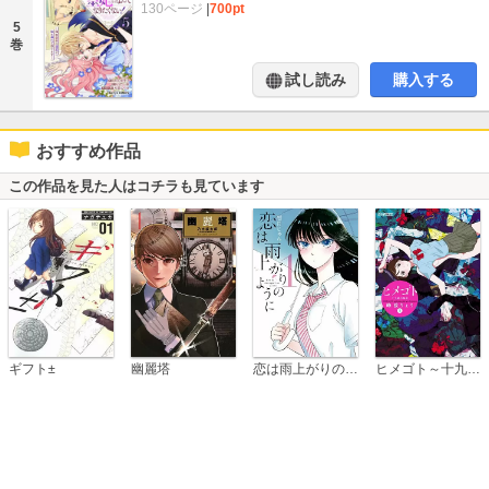
130ページ
|
700pt
5
巻
試し読み
購入する
おすすめ作品
この作品を見た人はコチラも見ています
恋は雨上がりのように
ギフト±
幽麗塔
ヒメゴト～十九歳の制服～