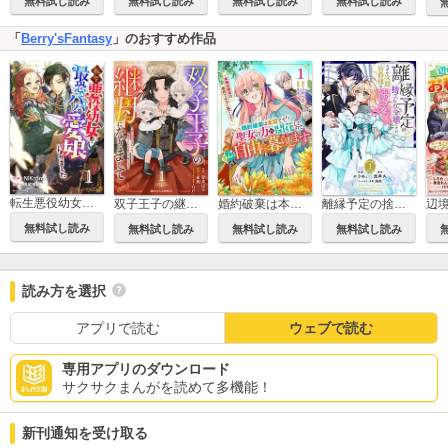
無料試し読み
無料試し読み
無料試し読み
無料試し読み
「
Berry'sFantasy
」のおすすめ作品
転生悪役幼女は最恐パパの愛娘になりました
双子王子の継母になりまして～嫌われ悪女ですが、そんなことより義息子たちが可愛すぎて困ります～
婚約破棄は本望です！聖女の力が開花したので私は自由に暮らします～本物の聖女は義姉ではなく私でした～
離縁予定の捨てられ令嬢ですが、なぜか次期公爵様の溺愛が始まりました
無料試し読み
無料試し読み
無料試し読み
無料試し読み
読み方を選択
アプリで読む
ウェブで読む
専用アプリのダウンロード
サクサクまんがを読めて多機能！
新刊通知を受け取る