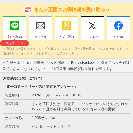
まんが王国のお得情報を受け取ろう
友だち追加
メルマガ
アプリ通知
フォロー
いいね
限定クーポン
※通知する情報およびタイミングが異なりますので、併せて受け取ることをお勧めします。 ※
通知をしないキャンペーンもあります。ご了承ください。
まんが王国
直江亜季子
女性漫画
Berry'sFantasy
引きこもり令嬢は
皇妃になんてなりたくない！～強面皇帝の溺愛が駄々漏れで困ります～
お得感No.1表記について
「電子コミックサービスに関するアンケート」
調査期間
2026年3月6日～2026年3月18日
調査対象
まんが王国または主要電子コミックサービスのうちいずれか
をメイン且つ有料で利用している20歳～69歳の男女
サンプル数
1,236サンプル
調査方法
インターネットリサーチ