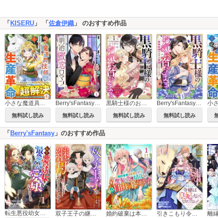
「
KISERU
」 「
佐倉伊織
」 のおすすめ作品
小さな魔道具技師のらくらく生産革命～なんでも作れるチートジョブで第二の人生謳歌する～
Berry'sFantasy明治蜜恋ロマン
黒騎士様のお気に召すまま～政略結婚のはずが溺愛されています～
Berry'sFantasy黒騎士様のお気に召すまま～政略結婚のはずが溺愛されています～
無料試し読み
無料試し読み
無料試し読み
無料試し読み
「
Berry'sFantasy
」のおすすめ作品
転生悪役幼女は最恐パパの愛娘になりました
双子王子の継母になりまして～嫌われ悪女ですが、そんなことより義息子たちが可愛すぎて困ります～
婚約破棄は本望です！聖女の力が開花したので私は自由に暮らします～本物の聖女は義姉ではなく私でした～
引きこもり令嬢は皇妃になんてなりたくない！～強面皇帝の溺愛が駄々漏れで困ります～