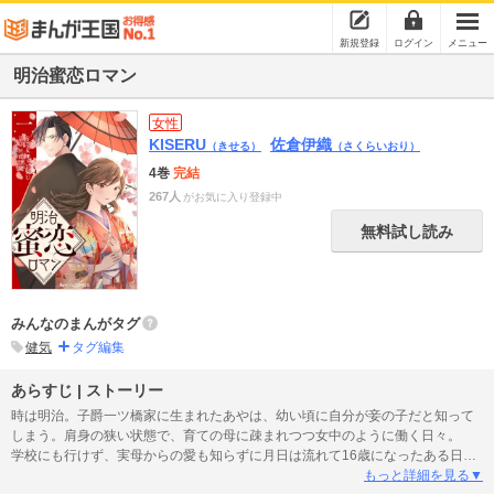
新規登録
ログイン
メニュー
明治蜜恋ロマン
女性
KISERU
佐倉伊織
（きせる）
（さくらいおり）
4巻
完結
267人
がお気に入り登録中
無料試し読み
みんなのまんがタグ
健気
タグ編集
あらすじ | ストーリー
時は明治。子爵一ツ橋家に生まれたあやは、幼い頃に自分が妾の子だと知って
しまう。肩身の狭い状態で、育ての母に疎まれつつ女中のように働く日々。
学校にも行けず、実母からの愛も知らずに月日は流れて16歳になったある日、
街に出かけた先で運命を変える男性に出会って…!? 「俺はきみを愛せないか
もっと詳細を見る▼