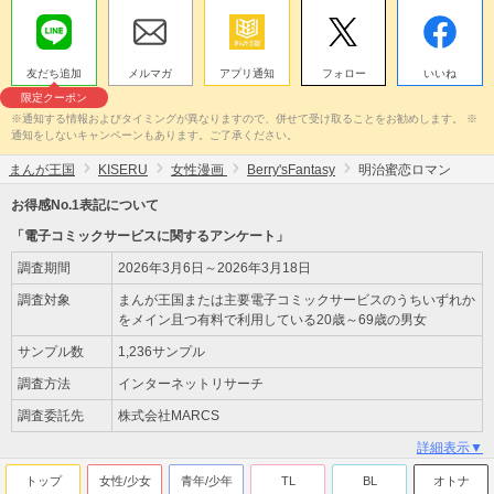
友だち追加
メルマガ
アプリ通知
フォロー
いいね
限定クーポン
※通知する情報およびタイミングが異なりますので、併せて受け取ることをお勧めします。 ※
通知をしないキャンペーンもあります。ご了承ください。
まんが王国
KISERU
女性漫画
Berry'sFantasy
明治蜜恋ロマン
お得感No.1表記について
「電子コミックサービスに関するアンケート」
調査期間
2026年3月6日～2026年3月18日
調査対象
まんが王国または主要電子コミックサービスのうちいずれか
をメイン且つ有料で利用している20歳～69歳の男女
サンプル数
1,236サンプル
調査方法
インターネットリサーチ
調査委託先
株式会社MARCS
詳細表示▼
トップ
女性/少女
青年/少年
TL
BL
オトナ