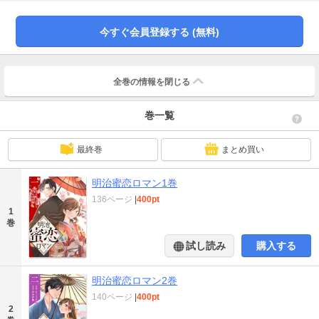
もしれない。それでも俺の妻になるという覚悟はあるかい？」ベリーズ文庫大
人気作品、待望のコミカライズ！ 時代に定められた身分をも超える、究極のシ
ンデレラストーリー！(この作品は電子コミック誌Berry’s Fantasy Vol. 16～20
今すぐ会員登録する (無料)
に収録されています。重複購入にご注意ください)
全巻の情報を
閉じる
巻一覧
最終巻
まとめ買い
明治蜜恋ロマン1巻
136ページ
|
400pt
1
巻
試し読み
購入する
明治蜜恋ロマン2巻
140ページ
|
400pt
2