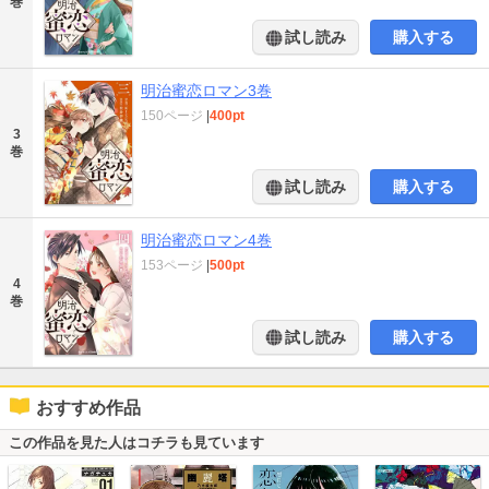
巻
試し読み
購入する
明治蜜恋ロマン3巻
150ページ
|
400pt
3
巻
試し読み
購入する
明治蜜恋ロマン4巻
153ページ
|
500pt
4
巻
試し読み
購入する
おすすめ作品
この作品を見た人はコチラも見ています