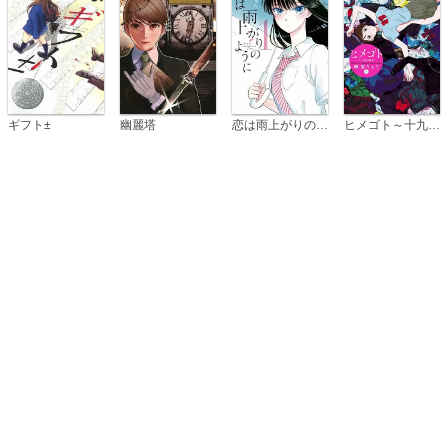
恋は雨上がりのように
ギフト±
幽麗塔
ヒメゴト～十九歳の制服～