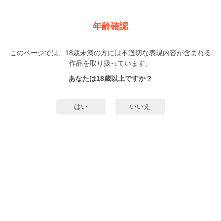
新規登録
ログイン
メニュー
年齢確認
犬と欠け月
このページでは、18歳未満の方には不適切な表現内容が含まれる
BL
作品を取り扱っています。
ウノハナ
（うのはな）
3巻
完結
あなたは18歳以上ですか？
352人
がお気に入り登録中
無料試し読み
はい
いいえ
みんなのまんがタグ
片思い
タグ編集
あらすじ | ストーリー
心が溶けて体中から溢れて、あんたに伝わればいい――。目の怪我で引退を余
儀なくされた元ボクサー・一弥と、一弥を慕い、彼のためにリングに立つ従順
で無口なイヌ・岳。ある試合前、翌日の計量のため体毛を剃るとうそぶき、悪
戯半分に岳の下半身に手を伸ばした一弥は、やがて自分を見る岳の色を宿した
もっと詳細を見る▼