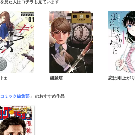
を見た人はコチラも見ています
ト±
幽麗塔
コミック編集部
」 のおすすめ作品