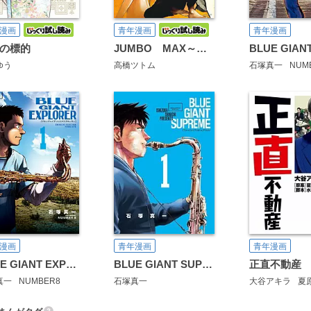
漫画
青年漫画
青年漫画
の標的
JUMBO MAX～ハイパーED薬密造人～
ゆう
高橋ツトム
石塚真一
NUM
漫画
青年漫画
青年漫画
BLUE GIANT EXPLORER
BLUE GIANT SUPREME
正直不動産
真一
NUMBER8
石塚真一
大谷アキラ
夏