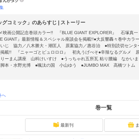
まんがタグ
集
ッグコミック」のあらすじ | ストーリー
映画公開記念巻頭カラー!! 『BLUE GIANT EXPLORER』 石塚真一 sto
UE GIANT』最新情報＆スペシャル座談会を掲載!!●大反響轟々巻中カラー!!
いじ 協力／八木勝大・潮匡人 原案協力／惠谷治 ●特別読切センター
掲載!! 『ニャーゴとピュロロロ』 初丸うげべそ●辛辣なるグルメ 
りーまん講座 山科けいすけ ●うっちゃれ五所瓦 粘り腰編 なかい
脚本・水野光博 ●颯汰の国 小山ゆう ●JUMBO MAX 高橋ツトム
わり 石川優吾 ●Deep３ 原作・水野光博 漫画・飛松良輔 ●THE AL
の軌跡～ 原作／よこみぞ邦彦 作画／山地たくろう ●ダンプ・ザ・
人（東京スポーツ） ●ゴルゴ13 原作／さいとう・たかを さいとう
●充実コラム!! [“二刀流”大谷翔平の先眼力] 文：佐々木亨 ※
巻へ
録、特典等は含まれません。
巻一覧
最新刊