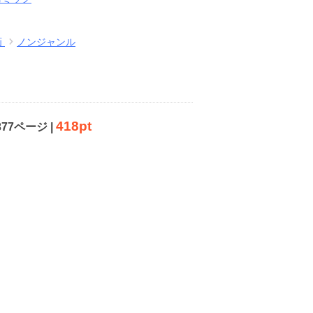
画
ノンジャンル
418pt
377ページ |