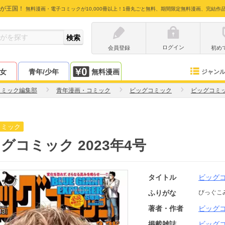
が王国！
無料漫画・電子コミックが10,000冊以上！1冊丸ごと無料、期間限定無料漫画、完結作
ログイン
会員登録
初め
少女
青年/少年
無料漫画
ジャン
コミック編集部
青年漫画・コミック
ビッグコミック
ビッグコミ
コミック
グコミック 2023年4号
タイトル
ビッグ
ふりがな
びっぐこ
著者・作者
ビッグ
掲載雑誌
ビッグ