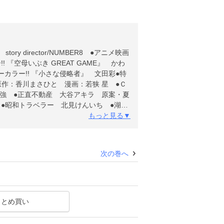
ry director/NUMBER8 ●アニメ映画
 『空母いぶき GREAT GAME』 かわ
カラー!! 『小さな侵略者』 文田彩●特
原作：香川まさひと 漫画：若狭 星 ●Ｃ
ま強 ●正直不動産 大谷アキラ 原案・夏
 ●昭和トラベラー 北見けんいち ●湖底
PINE CLIMBER～単独登攀者・山野井
もっと見る▼
ヒール 原秀則 【原案協力】ダンプ松本
・プロ作品 ●ひねもすのたり日記 ちばて
『ビッグコミック』デジタル版には、紙版
次の巻へ
まとめ買い