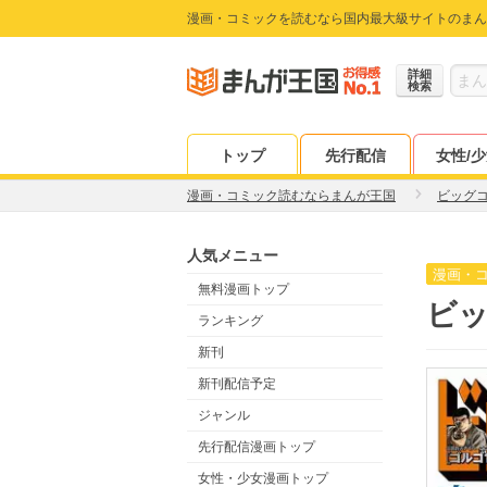
漫画・コミックを読むなら国内最大級サイトのまん
詳細
検索
トップ
先行配信
女性/
漫画・コミック読むならまんが王国
ビッグ
人気メニュー
漫画・
無料漫画トップ
ビッ
ランキング
新刊
新刊配信予定
ジャンル
先行配信漫画トップ
女性・少女漫画トップ