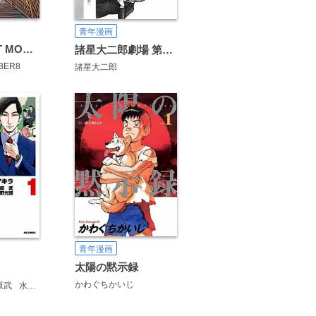
青年漫画
BLUE GIANT MOMENTUM
諸星大二郎劇場 第3集 美少女を食べる
BER8
諸星大二郎
青年漫画
太陽の黙示録
かわぐちかいじ
原武
水野光博