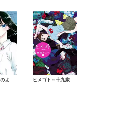
恋は雨上がりのように
ヒメゴト～十九歳の制服～