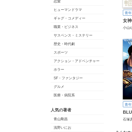
恋愛
ヒューマンドラマ
青年
ギャグ・コメディー
女神
職業・ビジネス
小山
サスペンス・ミステリー
歴史・時代劇
スポーツ
アクション・アドベンチャー
ホラー
SF・ファンタジー
グルメ
医療・病院系
青年
人気の著者
青山剛昌
石塚
浅野いにお