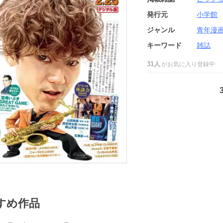
発行元
小学館
ジャンル
青年漫
キーワード
雑誌
31人
がお気に入り登録中
すめ作品