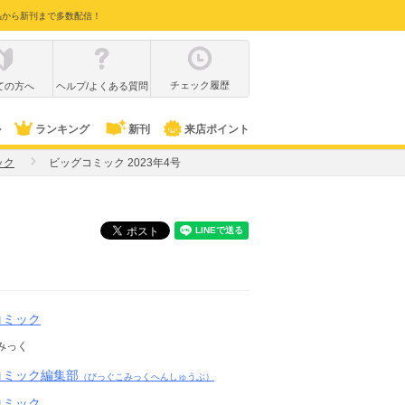
品から新刊まで多数配信！
チェック履歴
ての方へ
ヘルプ/よくある質問
ル
ランキング
新刊
来店ポイント
ック
ビッグコミック 2023年4号
コミック
みっく
コミック編集部
（びっぐこみっくへんしゅうぶ）
コミック