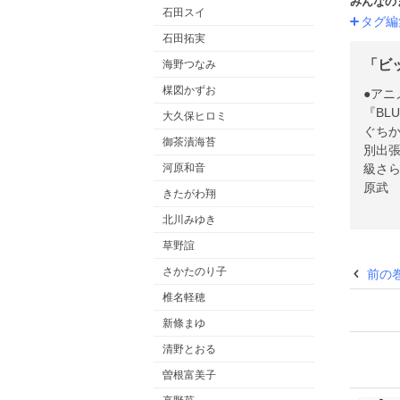
みんなの
石田スイ
タグ編
石田拓実
「ビ
海野つなみ
楳図かずお
●アニメ
『BL
大久保ヒロミ
ぐちか
御茶漬海苔
別出張
級さら
河原和音
原武 
きたがわ翔
のひま
北川みゆき
泰史
平塚雅
草野誼
つや 
さかたのり子
前の
の付
椎名軽穂
新條まゆ
清野とおる
曽根富美子