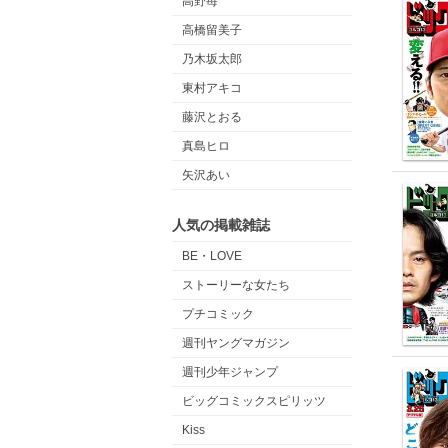
高野苺
高橋留美子
乃木坂太郎
東村アキコ
藤沢とおる
真島ヒロ
矢沢あい
人気の掲載雑誌
BE・LOVE
ストーリーな女たち
プチコミック
週刊ヤングマガジン
週刊少年ジャンプ
ビッグコミックスピリッツ
Kiss