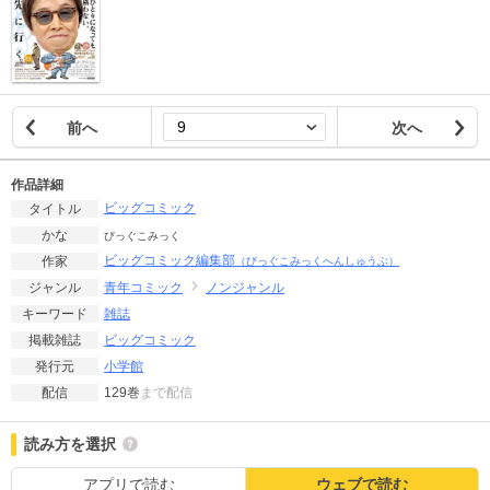
前へ
次へ
作品詳細
ビッグコミック
タイトル
かな
びっぐこみっく
ビッグコミック編集部
作家
（びっぐこみっくへんしゅうぶ）
青年コミック
ノンジャンル
ジャンル
雑誌
キーワード
ビッグコミック
掲載雑誌
小学館
発行元
129巻
まで配信
配信
読み方を選択
アプリで読む
ウェブで読む