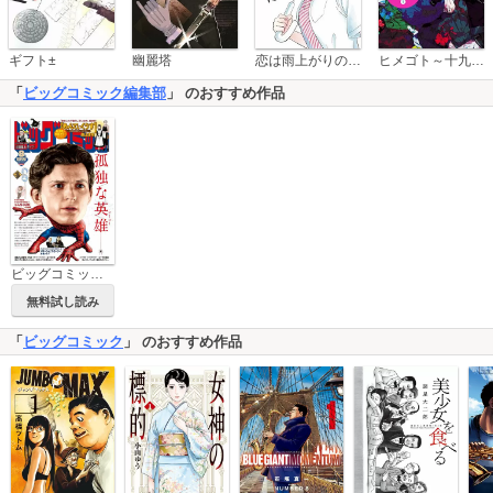
恋は雨上がりのように
ギフト±
幽麗塔
ヒメゴト～十九歳の制服～
「
ビッグコミック編集部
」 のおすすめ作品
ビッグコミック増刊
無料試し読み
「
ビッグコミック
」 のおすすめ作品