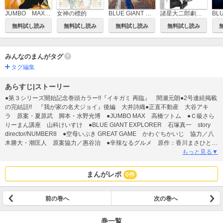
JUMBO MAX～ハイパーED薬密造人～
女神の標的
BLUE GIANT MOMENTUM
諸星大二郎劇場 第3集 美少女を食べる
無料試し読み
無料試し読み
無料試し読み
無料試し読み
みんなのまんがタグ
タグ編集
あらすじ|ストーリー
●第３シリーズ開始記念巻頭カラー!!『イキガミ 再臨』 間瀬元朗●2号連続掲載
の完結話!! 『我が家の名犬ジョイ』後編 大井詩織●正直不動産 大谷アキ
ラ 原案・夏原武 脚本・水野光博 ●JUMBO MAX 高橋ツトム ●Ｃ級さら
りーまん講座 山科けいすけ ●BLUE GIANT EXPLORER 石塚真一 story
director/NUMBER8 ●空母いぶき GREAT GAME かわぐちかいじ 協力／八
木勝大・潮匡人 原案協力／惠谷治 ●辛辣なるグルメ 原作：香川まさひと
漫画：若狭 星 ●新・絶滅動物物語-地上より永久に消え去った者へのレクイエ
もっと見る▼
ム- うすくらふみ 監修＝今泉忠明 ●湖底のひまわり 石川優吾 ●ダンプ・
ザ・ヒール 原秀則 【原案協力】ダンプ松本 平塚雅人（東京スポーツ）
まんがレポ
0件
●THE ALPINE CLIMBER～単独登攀者・山野井泰史の軌跡～ 原作／よこみぞ
邦彦 作画／山地たくろう ●颯汰の国 小山ゆう ●Deep３ 原作・水野光
博 漫画・飛松良輔 ●ゴルゴ13 原作／さいとう・たかを さいとう・プロ作
前の巻へ
次の巻へ
品 ●昭和トラベラー 北見けんいち ●ひねもすのたり日記 ちばてつや
●充実コラム!! [“二刀流”大谷翔平の先眼力] 文：佐々木亨 ※『ビッグコミ
巻一覧