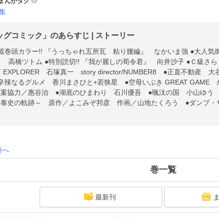
まんがタグ
集
ッグコミック」のあらすじ | ストーリー
載巻頭カラー!! 『うっちゃれ五所瓦 粘り腰編』 なかいま強 ●大人気御礼
』 高橋ツトム ●特別読切!! 『我が麗しの荀令君』 向井沙子 ●Ｃ級さ
NT EXPLORER 石塚真一 story director/NUMBER8 ●正直
辛辣なるグルメ 香川まさひと+若狭星 ●空母いぶき GREAT GAM
案協力／惠谷治 ●湖底のひまわり 石川優吾 ●颯汰の国 小山ゆう ●THE
井泰史の軌跡～ 原作／よこみぞ邦彦 作画／山地たくろう ●ダンプ・
平塚雅人（東京スポーツ） ●オオタ式 太田基之 ●Deep３ 原作
-地上より永久に消え去った者へのレクイエム- うすくらふみ 監修＝
ロ ●ゴルゴ13 原作／さいとう・たかを さいとう・プロ作品 ●ひ
巻へ
。
巻一覧
最新刊