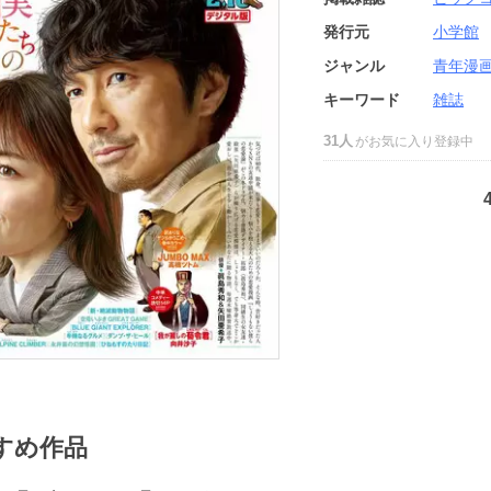
発行元
小学館
ジャンル
青年漫
キーワード
雑誌
31人
がお気に入り登録中
すめ作品