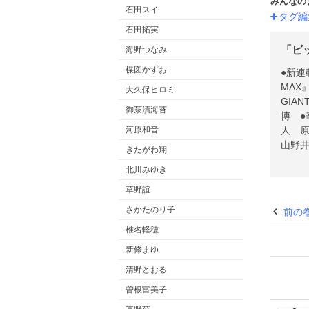
みんなの
石田スイ
タグ編
石田拓実
「ビ
海野つなみ
楳図かずお
●新連
MAX
大久保ヒロミ
GIA
御茶漬海苔
博 ●
人 原
河原和音
山野
きたがわ翔
松本 
北川みゆき
物物語
ックプ
草野誼
ム!! [“二刀流”大谷翔平の先眼力] 文：佐々木亨 ※『ビッグコミック』デジタル版には、紙版の付録、特典等は含まれま
さかたのり子
前の
せん
椎名軽穂
新條まゆ
清野とおる
曽根富美子