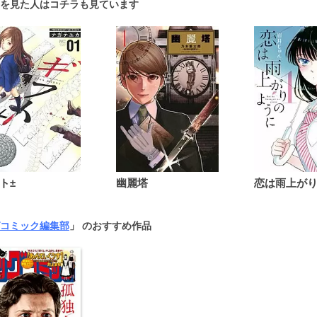
を見た人はコチラも見ています
ト±
幽麗塔
コミック編集部
」 のおすすめ作品