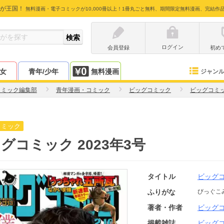
が王国！
無料漫画・電子コミックが10,000冊以上！1冊丸ごと無料、期間限定無料漫画、完結作
ログイン
会員登録
初め
少女
青年/少年
無料漫画
ジャン
コミック編集部
青年漫画・コミック
ビッグコミック
ビッグコミ
コミック
グコミック 2023年3号
タイトル
ビッグ
ふりがな
びっぐこ
著者・作者
ビッグ
掲載雑誌
ビッグ