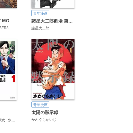
青年漫画
BLUE GIANT MOMENTUM
諸星大二郎劇場 第3集 美少女を食べる
BER8
諸星大二郎
青年漫画
太陽の黙示録
かわぐちかいじ
原武
水野光博