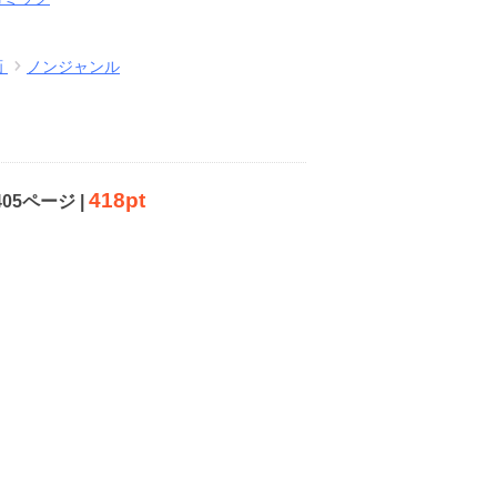
画
ノンジャンル
418pt
405ページ |