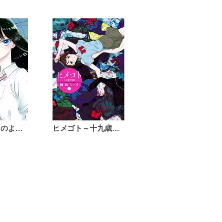
恋は雨上がりのように
ヒメゴト～十九歳の制服～