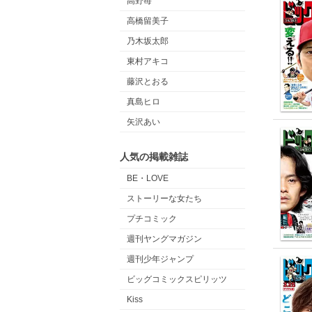
高野苺
高橋留美子
乃木坂太郎
東村アキコ
藤沢とおる
真島ヒロ
矢沢あい
人気の掲載雑誌
BE・LOVE
ストーリーな女たち
プチコミック
週刊ヤングマガジン
週刊少年ジャンプ
ビッグコミックスピリッツ
Kiss