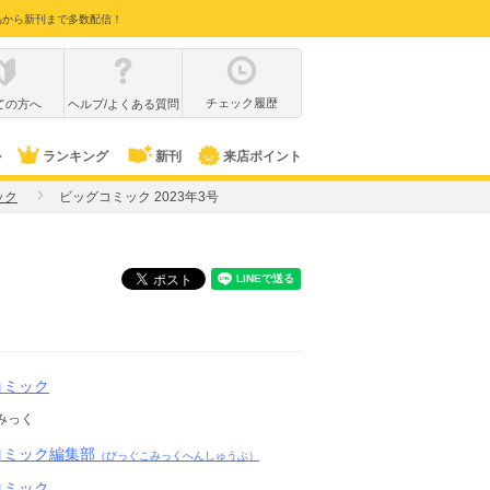
品から新刊まで多数配信！
チェック履歴
ての方へ
ヘルプ/よくある質問
ル
ランキング
新刊
来店ポイント
ック
ビッグコミック 2023年3号
コミック
みっく
コミック編集部
（びっぐこみっくへんしゅうぶ）
コミック