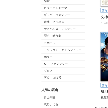
恋愛
ヒューマンドラマ
青年
ギャグ・コメディー
女神
職業・ビジネス
小山
サスペンス・ミステリー
歴史・時代劇
スポーツ
アクション・アドベンチャー
ホラー
SF・ファンタジー
グルメ
医療・病院系
青年
人気の著者
青山剛昌
石塚
浅野いにお