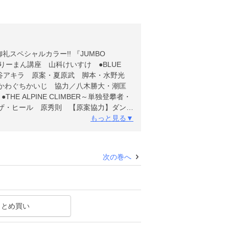
スペシャルカラー!! 『JUMBO
らりーまん講座 山科けいすけ ●BLUE
不動産 大谷アキラ 原案・夏原武 脚本・水野光
E かわぐちかいじ 協力／八木勝大・潮匡
 ALPINE CLIMBER～単独登攀者・
ザ・ヒール 原秀則 【原案協力】ダンプ
・水野光博 漫画・飛松良輔 ●新・絶滅動
もっと見る▼
今泉忠明 ●幻想怪画 永井豪＆ダイナミ
ねもすのたり日記 ちばてつや ●充実コラ
次の巻へ
まとめ買い