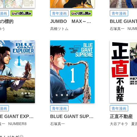
漫画
青年漫画
青年漫画
の標的
JUMBO MAX～ハイパーED薬密造人～
ゆう
高橋ツトム
石塚真一
NUM
漫画
青年漫画
青年漫画
BLUE GIANT EXPLORER
BLUE GIANT SUPREME
正直不動産
真一
NUMBER8
石塚真一
大谷アキラ
夏