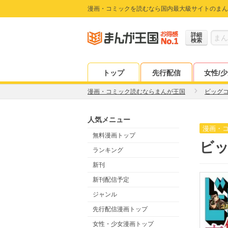
漫画・コミックを読むなら国内最大級サイトのまん
詳細
検索
トップ
先行配信
女性/
漫画・コミック読むならまんが王国
ビッグ
人気メニュー
漫画・
無料漫画トップ
ビッ
ランキング
新刊
新刊配信予定
ジャンル
先行配信漫画トップ
女性・少女漫画トップ