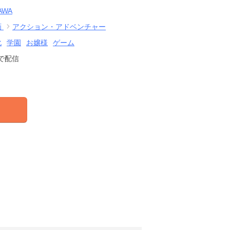
AWA
画
アクション・アドベンチャー
化
学園
お嬢様
ゲーム
で配信