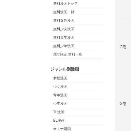
無料漫画トップ
無料漫画一覧
無料女性漫画
無料少女漫画
無料青年漫画
無料少年漫画
2巻
期間限定 無料一覧
ジャンル別漫画
女性漫画
少女漫画
青年漫画
3巻
少年漫画
TL漫画
BL漫画
オトナ漫画