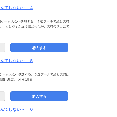
なんてしない～ ４
闘ゲーム大会へ参加する。予選プールで綾と美緒
いつもと様子が違う綾だったが、美緒のひと言で
購入する
なんてしない～ ５
ゲーム大会へ参加する。予選プールで綾と美緒は
ekido、美緒VS禍腐餌悪霊、ついに決着！
購入する
なんてしない～ ６