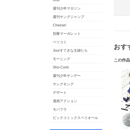
Kiss
週刊少年マガジン
週刊ヤングジャンプ
Cheese!
別冊マーガレット
ベツコミ
おす
Jourすてきな主婦たち
モーニング
この作品
Sho-Comi
週刊少年サンデー
ヤングキング
デザート
漫画アクション
モバフラ
ビックコミックスペリオール