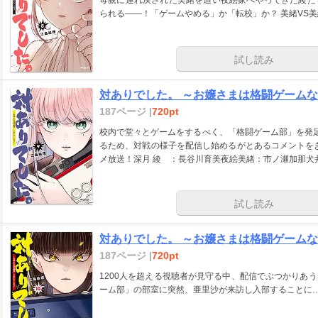
られる――！「ゲームやめる」か「転校」か？ 美緒VS美
試し読み
対ありでした。 ～お嬢さまは格闘ゲーム
187ページ |
720pt
校内で堂々とゲームをするべく、「格闘ゲーム部」を発
るため、対戦の様子を配信し始めるがとあるコメントをきっ
メ放送！深月 綾 ：長谷川育美夜絵美緒：市ノ瀬加那犬
試し読み
対ありでした。 ～お嬢さまは格闘ゲームな
187ページ |
720pt
1200人を超える視聴者が見守る中、配信でぶつかりあ
ーム部」の部室に突然、亜里沙が来訪し入部することに