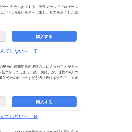
ゲーム大会へ参加する。予選プールでプロゲーマ
 ふたりはお互いをさらけ出し、死力を尽くした結
購入する
なんてしない～ ７
緒の動画が寮務委員の彼誰の目に入ったことがきっ
を見つかってしまう。綾、美緒、夕、珠樹の4人の
学処分のピンチをどう切り抜けるか!? アニメ企
購入する
なんてしない～ ８
ち。そこではなぜか母娘のリアル格闘が繰り広げ