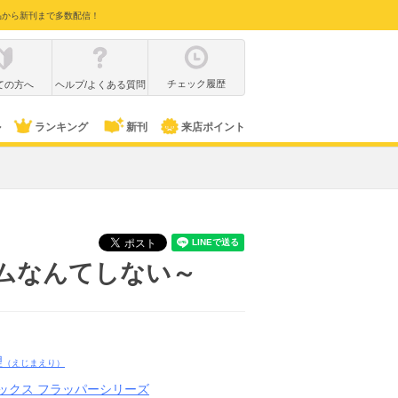
品から新刊まで多数配信！
チェック履歴
ての方へ
ヘルプ/よくある質問
ル
ランキング
新刊
来店ポイント
ムなんてしない～
理
（えじまえり）
ックス フラッパーシリーズ