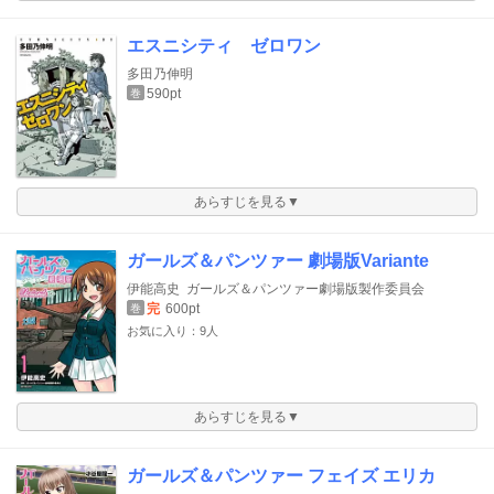
エスニシティ ゼロワン
多田乃伸明
590pt
巻
あらすじを見る▼
ガールズ＆パンツァー 劇場版Variante
伊能高史
ガールズ＆パンツァー劇場版製作委員会
完
600pt
巻
お気に入り：9人
あらすじを見る▼
ガールズ＆パンツァー フェイズ エリカ