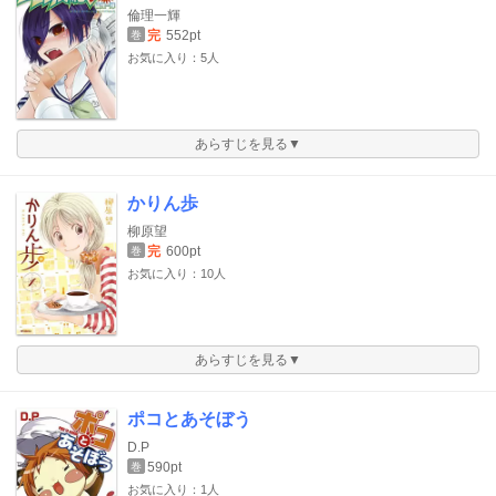
倫理一輝
完
552pt
巻
お気に入り：5人
あらすじを見る▼
かりん歩
柳原望
完
600pt
巻
お気に入り：10人
あらすじを見る▼
ポコとあそぼう
D.P
590pt
巻
お気に入り：1人