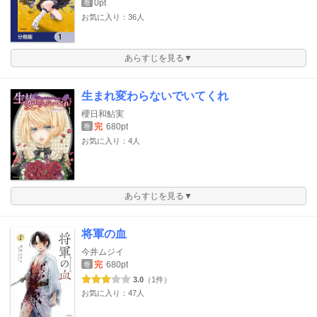
0pt
巻
お気に入り：36人
あらすじを見る▼
生まれ変わらないでいてくれ
櫻日和鮎実
完
680pt
巻
お気に入り：4人
あらすじを見る▼
将軍の血
今井ムジイ
完
680pt
巻
3.0
（1件）
お気に入り：47人