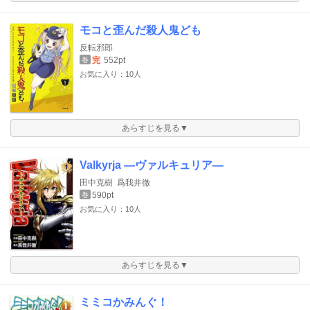
モコと歪んだ殺人鬼ども
反転邪郎
完
552pt
巻
お気に入り：10人
あらすじを見る▼
Valkyrja ―ヴァルキュリア―
田中克樹
爲我井徹
590pt
巻
お気に入り：10人
あらすじを見る▼
ミミコかみんぐ！