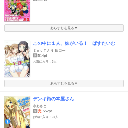
あらすじを見る▼
この中に１人、妹がいる！ ばすたいむ
ＺｏｏＴＡＮ
田口一
514pt
巻
お気に入り：3人
あらすじを見る▼
デンキ街の本屋さん
水あさと
完
552pt
巻
お気に入り：24人