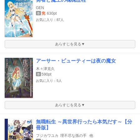
GEN
完
630pt
巻
お気に入り：87人
あらすじを見る▼
アーサー・ピューティーは夜の魔女
木々津克久
590pt
巻
お気に入り：5人
あらすじを見る▼
無職転生 ～異世界行ったら本気だす～【分
冊版】
フジカワユカ
理不尽な孫の手
他