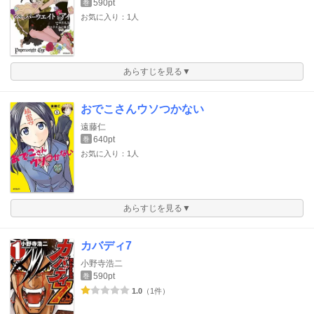
590pt
巻
お気に入り：1人
あらすじを見る▼
おでこさんウソつかない
遠藤仁
640pt
巻
お気に入り：1人
あらすじを見る▼
カバディ7
小野寺浩二
590pt
巻
1.0
（1件）