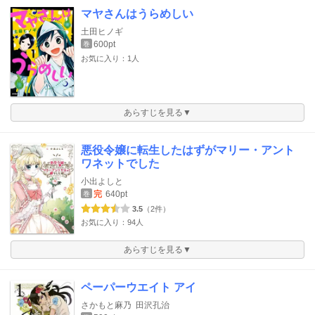
マヤさんはうらめしい
土田ヒノギ
600pt
巻
お気に入り：1人
あらすじを見る▼
悪役令嬢に転生したはずがマリー・アント
ワネットでした
小出よしと
完
640pt
巻
3.5
（2件）
お気に入り：94人
あらすじを見る▼
ペーパーウエイト アイ
さかもと麻乃
田沢孔治