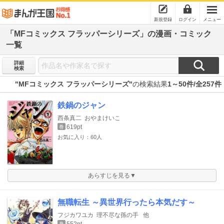
新規登録
ログイン
メニュー
「MFコミックス フラッパーシリーズ」の漫画・コミック
一覧
詳細
検索
"MFコミックス フラッパーシリーズ"
の検索結果
1～50件/全257件
鉄鍋のジャン
西条真二
おやまけいこ
619pt
巻
お気に入り：60人
あらすじを見る▼
無職転生 ～異世界行ったら本気だす～
フジカワユカ
理不尽な孫の手
他
巻