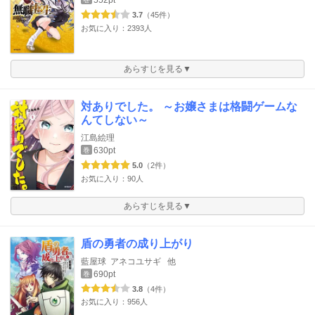
552pt
3.7
（45件）
お気に入り：2393人
あらすじを見る▼
対ありでした。 ～お嬢さまは格闘ゲームな
んてしない～
江島絵理
630pt
巻
5.0
（2件）
お気に入り：90人
あらすじを見る▼
盾の勇者の成り上がり
藍屋球
アネコユサギ
他
690pt
巻
3.8
（4件）
お気に入り：956人