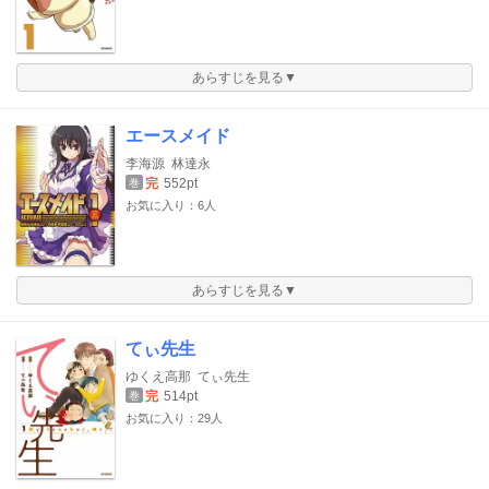
あらすじを見る▼
エースメイド
李海源
林達永
完
552pt
巻
お気に入り：6人
あらすじを見る▼
てぃ先生
ゆくえ高那
てぃ先生
完
514pt
巻
お気に入り：29人