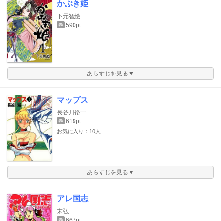
かぶき姫
下元智絵
590pt
巻
あらすじを見る▼
マップス
長谷川裕一
619pt
巻
お気に入り：10人
あらすじを見る▼
アレ国志
末弘
667pt
巻