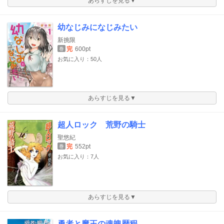
あらすじを見る▼
幼なじみになじみたい
新挑限
完
600pt
巻
お気に入り：50人
あらすじを見る▼
超人ロック 荒野の騎士
聖悠紀
完
552pt
巻
お気に入り：7人
あらすじを見る▼
勇者と魔王の魂魄歴程