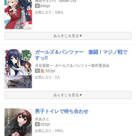
備前やすのり
Spider Lily
640pt
巻
お気に入り：126人
あらすじを見る▼
ガールズ＆パンツァー 激闘！マジノ戦で
すっ!!
才谷屋龍一
ガールズ＆パンツァー製作委員会
完
552pt
巻
お気に入り：7人
あらすじを見る▼
男子トイレで待ち合わせ
水あさと
552pt
巻
お気に入り：143人