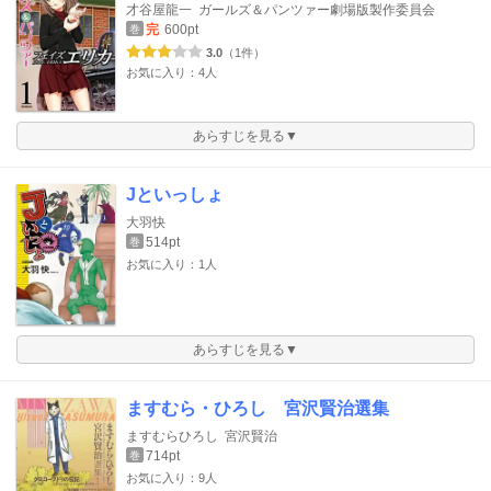
才谷屋龍一
ガールズ＆パンツァー劇場版製作委員会
完
600pt
巻
3.0
（1件）
お気に入り：4人
あらすじを見る▼
Jといっしょ
大羽快
514pt
巻
お気に入り：1人
あらすじを見る▼
ますむら・ひろし 宮沢賢治選集
ますむらひろし
宮沢賢治
714pt
巻
お気に入り：9人