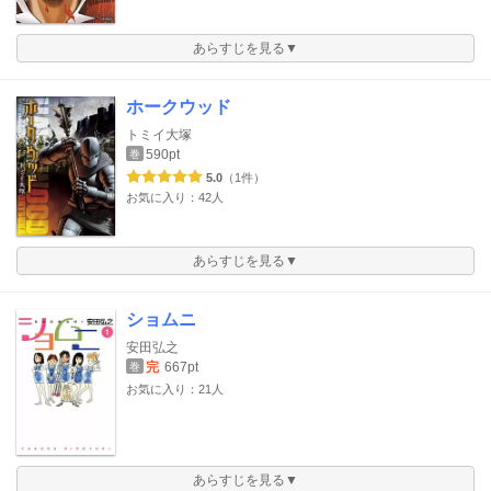
あらすじを見る▼
ホークウッド
トミイ大塚
590pt
巻
5.0
（1件）
お気に入り：42人
あらすじを見る▼
ショムニ
安田弘之
完
667pt
巻
お気に入り：21人
あらすじを見る▼