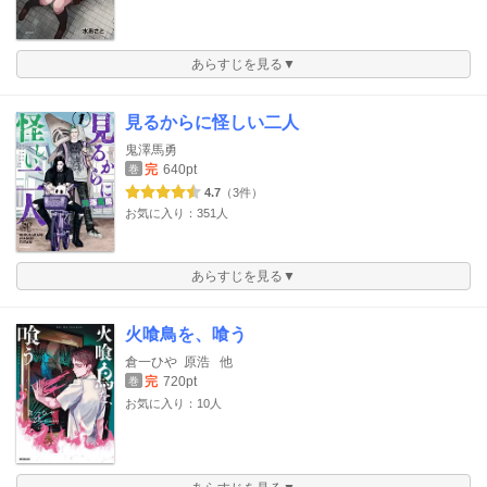
あらすじを見る▼
見るからに怪しい二人
鬼澤馬勇
完
640pt
巻
4.7
（3件）
お気に入り：351人
あらすじを見る▼
火喰鳥を、喰う
倉一ひや
原浩
他
完
720pt
巻
お気に入り：10人