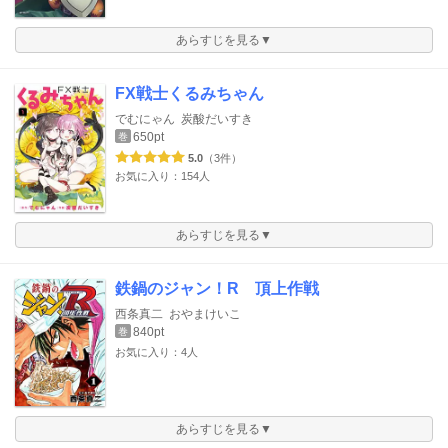
あらすじを見る▼
FX戦士くるみちゃん
でむにゃん
炭酸だいすき
650pt
巻
5.0
（3件）
お気に入り：154人
あらすじを見る▼
鉄鍋のジャン！R 頂上作戦
西条真二
おやまけいこ
840pt
巻
お気に入り：4人
あらすじを見る▼