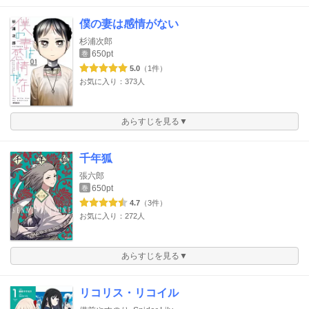
僕の妻は感情がない
杉浦次郎
650pt
巻
5.0
（1件）
お気に入り：373人
あらすじを見る▼
千年狐
張六郎
650pt
巻
4.7
（3件）
お気に入り：272人
あらすじを見る▼
リコリス・リコイル