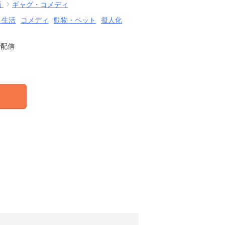
画
ギャグ・コメディ
・生活
コメディ
動物・ペット
擬人化
で配信