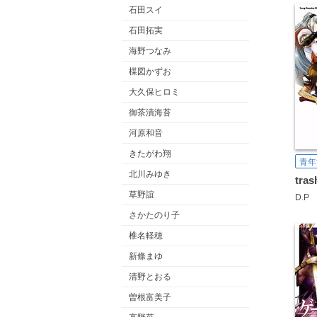
石田スイ
石田拓実
海野つなみ
楳図かずお
大久保ヒロミ
御茶漬海苔
河原和音
きたがわ翔
青年
北川みゆき
tras
草野誼
D.P
さかたのり子
椎名軽穂
新條まゆ
清野とおる
曽根富美子