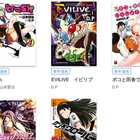
漫画
青年漫画
青年漫画
h.
EVILIVE イビリブ
山本賢治
D.P
D.P