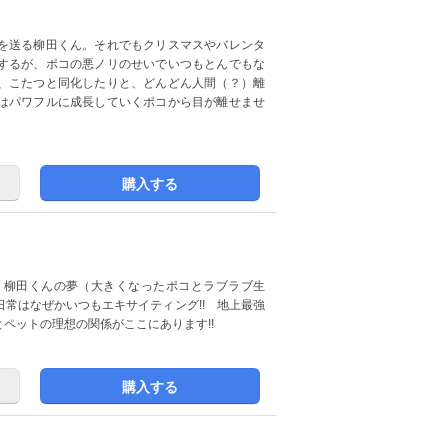
を送る柳田くん。それでもクリスマスやバレンタ
するが、ポコの悪ノリのせいでいつもとんでもな
、こたつと同化したりと、どんどん人間（？）離
はパワフルに成長していくポコから目が離せませ
購入する
。柳田くんの夢（大きくなったポコとラブラブ生
常はなぜかいつもエキサイティング!! 地上最強
ペットの理想の関係がここにあります!!
購入する