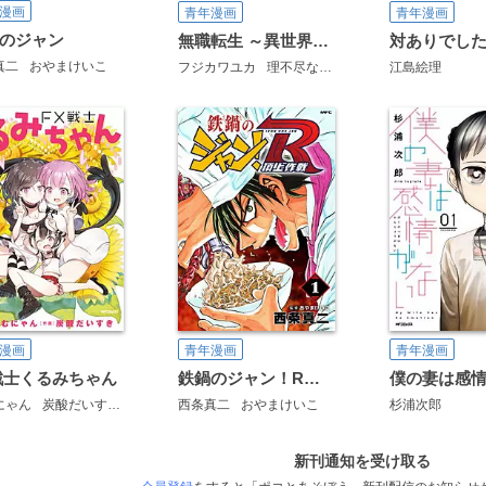
漫画
青年漫画
青年漫画
のジャン
無職転生 ～異世界行ったら本気だす～
真二
おやまけいこ
フジカワユカ
理不尽な孫の手
シロタカ
江島絵理
漫画
青年漫画
青年漫画
戦士くるみちゃん
鉄鍋のジャン！R 頂上作戦
僕の妻は感
にゃん
炭酸だいすき
西条真二
おやまけいこ
杉浦次郎
新刊通知を受け取る