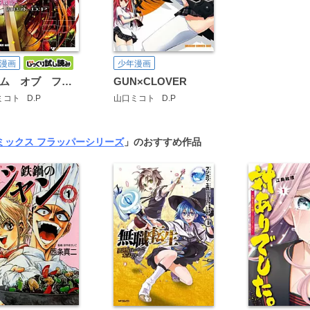
少年漫画
漫画
GUN×CLOVER
ゲーム オブ ファミリア-家族戦記-
山口ミコト
D.P
ミコト
D.P
ミックス フラッパーシリーズ
」のおすすめ作品