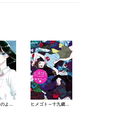
恋は雨上がりのように
ヒメゴト～十九歳の制服～