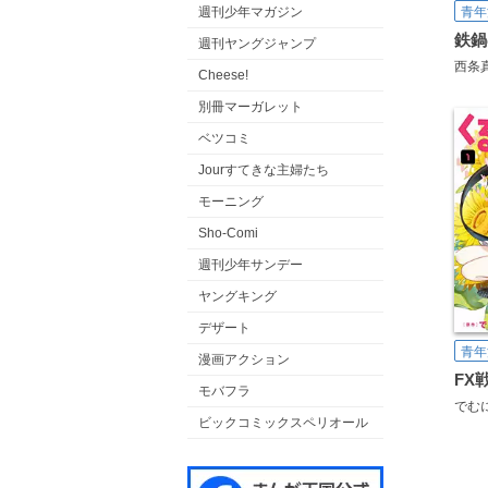
週刊少年マガジン
青年
鉄鍋
週刊ヤングジャンプ
西条
Cheese!
別冊マーガレット
ベツコミ
Jourすてきな主婦たち
モーニング
Sho-Comi
週刊少年サンデー
ヤングキング
デザート
青年
漫画アクション
FX
モバフラ
でむ
ビックコミックスペリオール