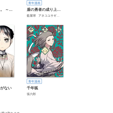
青年漫画
対ありでした。 ～お嬢さまは格闘ゲームなんてしない～
盾の勇者の成り上がり
藍屋球
アネコユサギ
弥南せいら
青年漫画
情がない
千年狐
張六郎