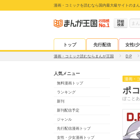
漫画・コミックを読むなら国内最大級サイトのまん
詳細
検索
トップ
先行配信
女性/
漫画・コミック読むならまんが王国
D.P
人気メニュー
漫画・
無料漫画トップ
ポ
ランキング
ぽことあ
新刊
新刊配信予定
ジャンル
先行配信漫画トップ
女性・少女漫画トップ