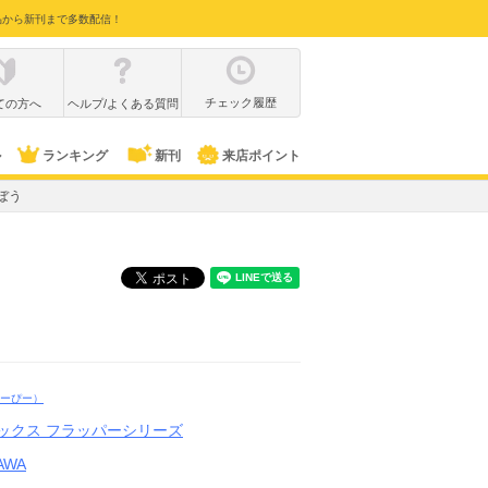
品から新刊まで多数配信！
チェック履歴
ての方へ
ヘルプ/よくある質問
ル
ランキング
新刊
来店ポイント
ぼう
ーぴー）
ックス フラッパーシリーズ
AWA