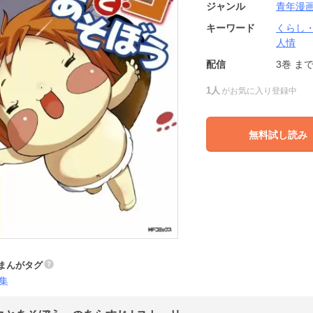
ジャンル
青年漫
キーワード
くらし
人情
配信
3巻
ま
1人
がお気に入り登録中
無料試し読み
まんがタグ
集