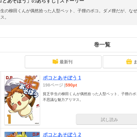
コとあそぼう」のあらすじ | ストーリー
学生の柳田くんが偶然拾った人型ペット、子狸のポコ。ダメ狸だが、な
マス。
巻一覧
最新刊
ポコとあそぼう 1
198ページ |
590pt
貧乏学生の柳田くんが偶然拾った人型ペット、子狸のポ
不思議な魅力アリマス。
試し読み
ポコとあそぼう 2