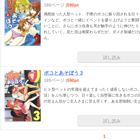
180ページ |
590pt
偶然拾った人型ペット、子狸のポコに振り回される日々
インなど、ポコと一緒にイベントを盛り上げようと奮闘
いことに。さらにポコ自身も耳が触手のように伸びたり
れしていく。見た目は相変わらずだが、ダメさ加減だけ
ん。
試し読み
ポコとあそぼう 3
185ページ |
590pt
ヒト型ペットの常識を超えてまったく成長しないポコ
活）をぶち壊しつつ、日々楽しく自堕落に生きるポコの日
の甘えん坊がご主人さまに甘え尽くす、ある意味飼い主と
試し読み
1