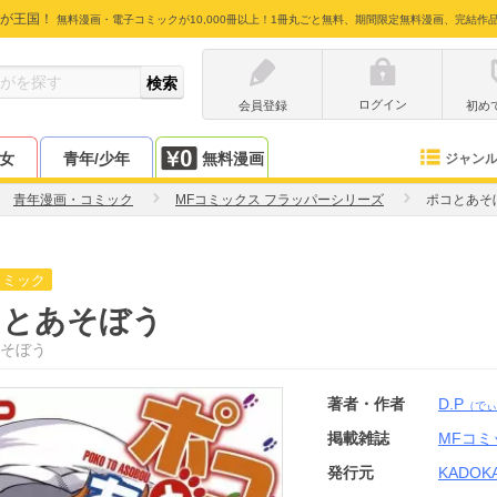
が王国！
無料漫画・電子コミックが10,000冊以上！1冊丸ごと無料、期間限定無料漫画、完結作
ログイン
会員登録
初め
少女
青年/少年
無料漫画
ジャン
青年漫画・コミック
MFコミックス フラッパーシリーズ
ポコとあそ
コミック
コとあそぼう
そぼう
著者・作者
D.P
（でぃ
掲載雑誌
MFコミ
発行元
KADOK