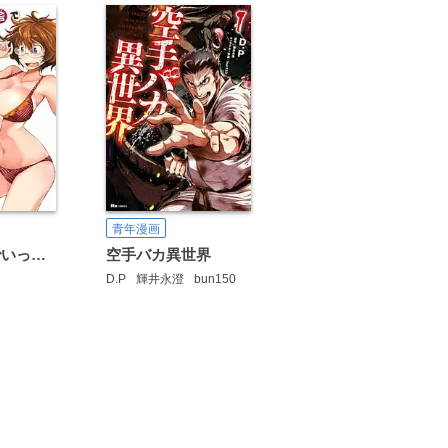
青年漫画
ポコと田舎でいっしょ！
空手バカ異世界
D.P
輝井永澄
bun150