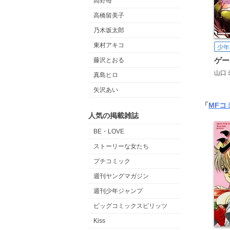
高野苺
高橋留美子
乃木坂太郎
東村アキコ
少年
藤沢とおる
山口
真島ヒロ
矢沢あい
「
MFコ
人気の掲載雑誌
BE・LOVE
ストーリーな女たち
プチコミック
週刊ヤングマガジン
週刊少年ジャンプ
ビッグコミックスピリッツ
Kiss