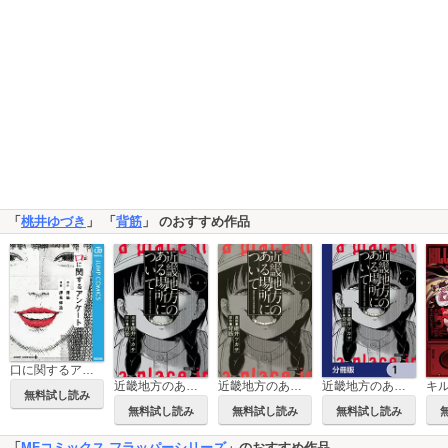
「
桃井ゆづき
」 「
背筋
」 のおすすめ作品
口に関するアンケート
近畿地方のある場所について
近畿地方のある場所について 【タテスク】
近畿地方のある場所について【分冊版】
無料試し読み
無料試し読み
無料試し読み
無料試し読み
「
MFコミックス フラッパーシリーズ
」のおすすめ作品