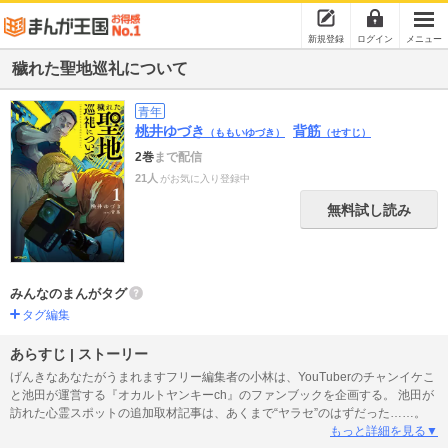
新規登録
ログイン
メニュー
穢れた聖地巡礼について
青年
桃井ゆづき
背筋
（ももいゆづき）
（せすじ）
2巻
まで配信
21人
がお気に入り登録中
無料試し読み
みんなのまんがタグ
タグ編集
あらすじ | ストーリー
げんきなあなたがうまれますフリー編集者の小林は、YouTuberのチャンイケこ
と池田が運営する『オカルトヤンキーch』のファンブックを企画する。 池田が
訪れた心霊スポットの追加取材記事は、あくまで“ヤラセ”のはずだった……。
もっと詳細を見る▼