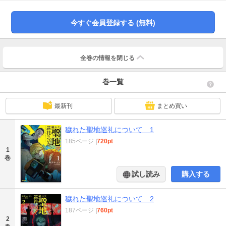
今すぐ会員登録する (無料)
全巻の情報を
閉じる
巻一覧
最新刊
まとめ買い
穢れた聖地巡礼について 1
185ページ
|
720pt
1
巻
試し読み
購入する
穢れた聖地巡礼について 2
187ページ
|
760pt
2