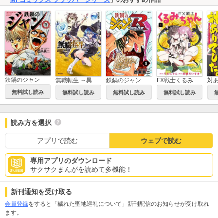
鉄鍋のジャン
無職転生 ～異世界行ったら本気だす～
鉄鍋のジャン！R 頂上作戦
FX戦士くるみちゃん
無料試し読み
無料試し読み
無料試し読み
無料試し読み
読み方を選択
アプリで読む
ウェブで読む
専用アプリのダウンロード
サクサクまんがを読めて多機能！
新刊通知を受け取る
会員登録
をすると「穢れた聖地巡礼について」新刊配信のお知らせが受け取れ
ます。