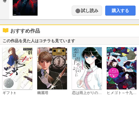
巻
試し読み
購入する
おすすめ作品
この作品を見た人はコチラも見ています
恋は雨上がりのように
ギフト±
幽麗塔
ヒメゴト～十九歳の制服～