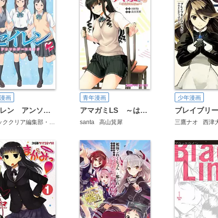
漫画
青年漫画
少年漫画
セイレン アンソロジーコミック
アマガミLS ～はるかAnother～
コミッククリア編集部・編
santa
高山箕犀
三鷹ナオ
西津