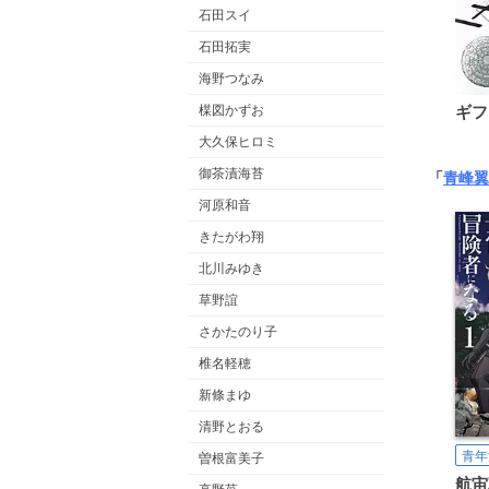
石田スイ
石田拓実
海野つなみ
楳図かずお
ギフ
大久保ヒロミ
御茶漬海苔
「
青峰翼
河原和音
きたがわ翔
北川みゆき
草野誼
さかたのり子
椎名軽穂
新條まゆ
清野とおる
青年
曽根富美子