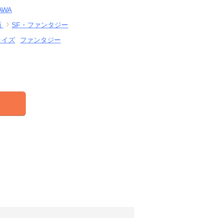
AWA
画
SF・ファンタジー
ライズ
ファンタジー
結