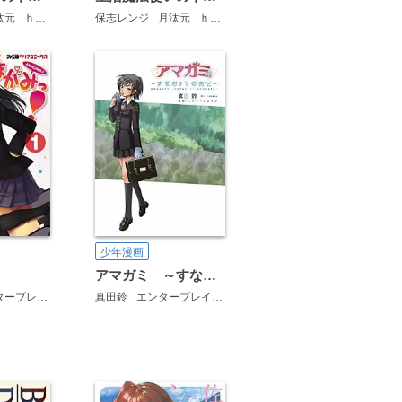
汰元
ｈｉｍｅｓｕｚ
保志レンジ
月汰元
ｈｉｍｅｓｕｚ
少年漫画
アマガミ ～すなおのそのあと～
真田鈴
エンターブレイン
ーブレイン