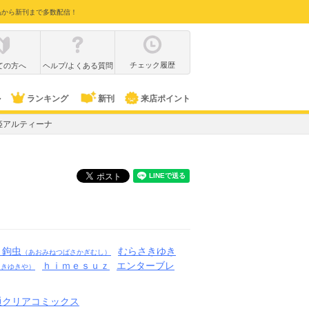
品から新刊まで多数配信！
チェック履歴
ての方へ
ヘルプ/よくある質問
ル
ランキング
新刊
来店ポイント
姫アルティーナ
・鉤虫
むらさきゆき
（あおみねつばさかぎむし）
ｈｉｍｅｓｕｚ
エンターブレ
さきゆきや）
通クリアコミックス