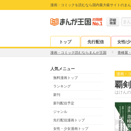
漫画・コミックを読むなら国内最大級サイトのまん
詳細
検索
トップ
先行配信
女性/
漫画・コミック読むならまんが王国
青峰翼
人気メニュー
漫画・
無料漫画トップ
覇
ランキング
はけんの
新刊
新刊配信予定
ジャンル
先行配信漫画トップ
女性・少女漫画トップ