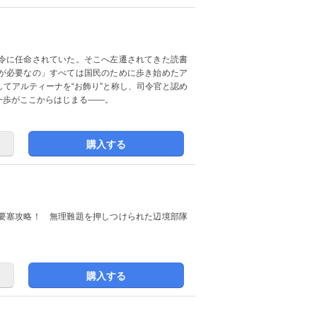
令に任命されていた。そこへ左遷されてきた読書
が必要なの」すべては国民のために歩き始めたア
てアルティーナを“お飾り”と称し、司令官と認め
一歩がここからはじまる――。
購入する
要塞攻略！ 無理難題を押しつけられた辺境部隊
購入する