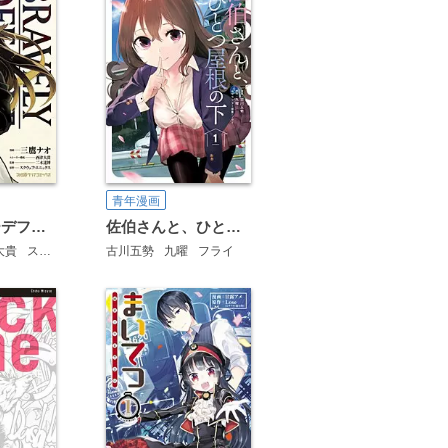
青年漫画
ブレイブリーデフォルト フライングフェアリー
佐伯さんと、ひとつ屋根の下 I'll have Sherbet！
大貴
スクウェア・エニックス
古川五勢
九曜
フライ