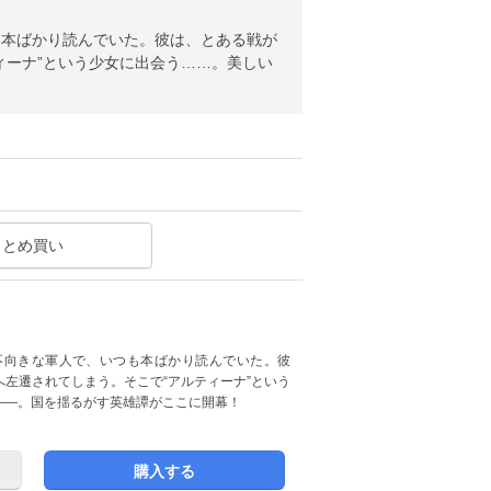
も本ばかり読んでいた。彼は、とある戦が
ィーナ”という少女に出会う……。美しい
まとめ買い
不向きな軍人で、いつも本ばかり読んでいた。彼
左遷されてしまう。そこで“アルティーナ”という
――。国を揺るがす英雄譚がここに開幕！
購入する