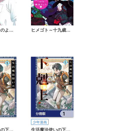
恋は雨上がりのように
ヒメゴト～十九歳の制服～
少年漫画
生活魔法使いの下剋上
生活魔法使いの下剋上【分冊版】