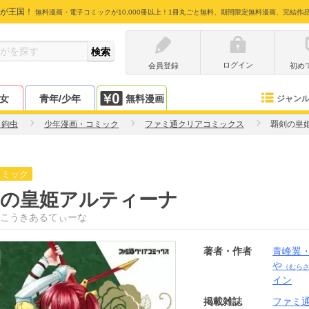
が王国！
無料漫画・電子コミックが10,000冊以上！1冊丸ごと無料、期間限定無料漫画、完結作
ログイン
会員登録
初め
少女
青年/少年
無料漫画
ジャン
・鉤虫
少年漫画・コミック
ファミ通クリアコミックス
覇剣の皇
コミック
剣の皇姫アルティーナ
こうきあるてぃーな
著者・作者
青峰翼
や
（むら
イン
掲載雑誌
ファミ