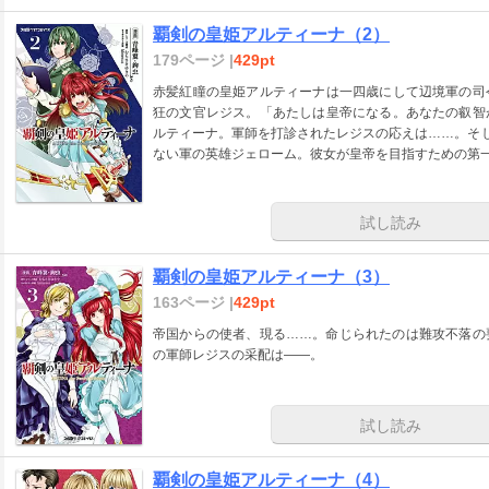
覇剣の皇姫アルティーナ（2）
179ページ |
429pt
赤髪紅瞳の皇姫アルティーナは一四歳にして辺境軍の司
狂の文官レジス。「あたしは皇帝になる。あなたの叡智
ルティーナ。軍師を打診されたレジスの応えは……。そし
ない軍の英雄ジェローム。彼女が皇帝を目指すための第
試し読み
覇剣の皇姫アルティーナ（3）
163ページ |
429pt
帝国からの使者、現る……。命じられたのは難攻不落の
の軍師レジスの采配は――。
試し読み
覇剣の皇姫アルティーナ（4）