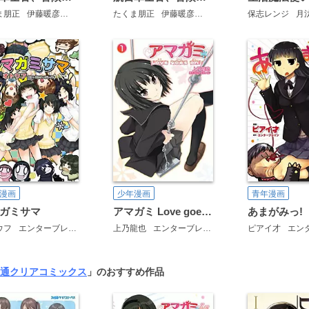
ま朋正
伊藤暖彦
ｈｉｍｅｓｕｚ
たくま朋正
伊藤暖彦
ｈｉｍｅｓｕｚ
保志レンジ
月
漫画
少年漫画
青年漫画
ガミサマ
アマガミ Love goes on！
あまがみっ!
ウフ
エンターブレイン
上乃龍也
エンターブレイン
ピアイ才
エンタ
通クリアコミックス
」のおすすめ作品