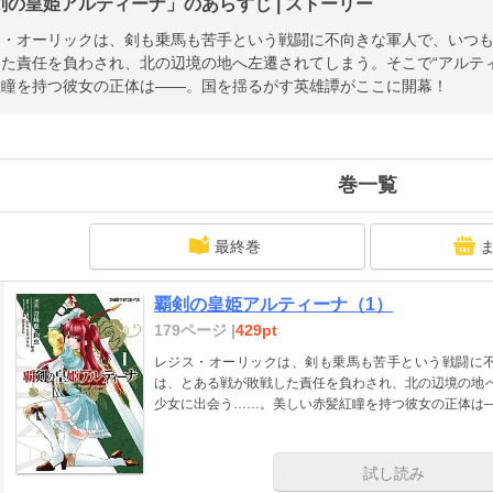
剣の皇姫アルティーナ」のあらすじ | ストーリー
ス・オーリックは、剣も乗馬も苦手という戦闘に不向きな軍人で、いつ
た責任を負わされ、北の辺境の地へ左遷されてしまう。そこで“アルテ
紅瞳を持つ彼女の正体は――。国を揺るがす英雄譚がここに開幕！
巻一覧
最終巻
覇剣の皇姫アルティーナ（1）
179ページ |
429pt
レジス・オーリックは、剣も乗馬も苦手という戦闘に
は、とある戦が敗戦した責任を負わされ、北の辺境の地へ
少女に出会う……。美しい赤髪紅瞳を持つ彼女の正体は
試し読み