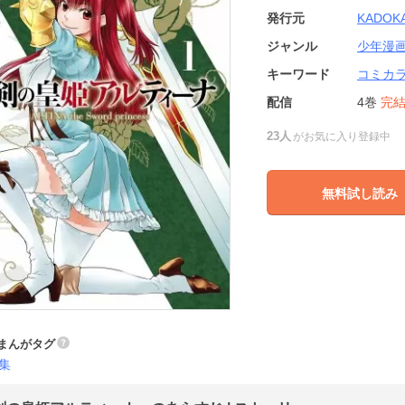
発行元
KADOK
ジャンル
少年漫
キーワード
コミカ
配信
4巻
完
23人
がお気に入り登録中
無料試し読み
まんがタグ
集