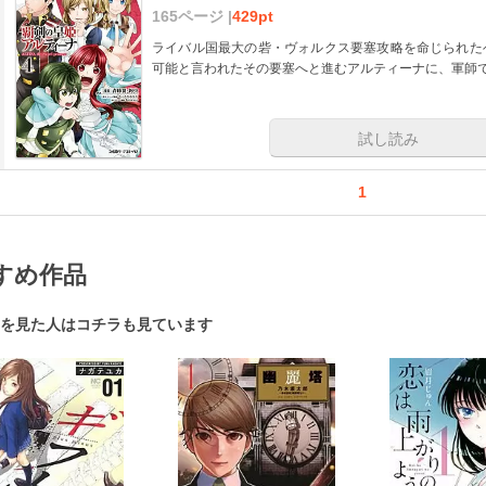
165ページ |
429pt
ライバル国最大の砦・ヴォルクス要塞攻略を命じられた
可能と言われたその要塞へと進むアルティーナに、軍師
試し読み
1
すめ作品
を見た人はコチラも見ています