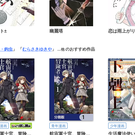
ト±
幽麗塔
・鉤虫
」 「
むらさきゆきや
」
のおすすめ作品
…他
漫画
青年漫画
少年漫画
航宙軍士官、冒険者になる
航宙軍士官、冒険者になる【分冊版】