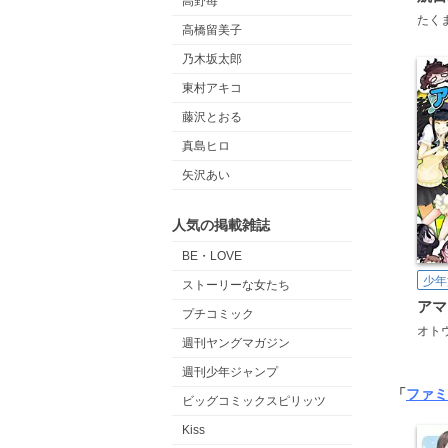
高野苺
たく
高橋留美子
乃木坂太郎
東村アキコ
藤沢とおる
真島ヒロ
矢沢あい
人気の掲載雑誌
BE・LOVE
少年
ストーリーな女たち
アマ
プチコミック
オト
週刊ヤングマガジン
週刊少年ジャンプ
「
ファミ
ビッグコミックスピリッツ
Kiss