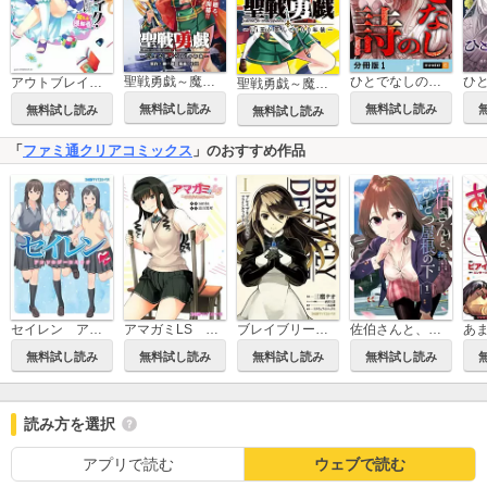
聖戦勇戯～魔王が死んで100年後～ 連載版
ひとでなしの詩 【分冊版】
ひ
アウトブレイク・カンパニー 萌える侵略者
聖戦勇戯～魔王が死んで100年後～
無料試し読み
無料試し読み
無料試し読み
無料試し読み
「
ファミ通クリアコミックス
」のおすすめ作品
セイレン アンソロジーコミック
アマガミLS ～はるかAnother～
ブレイブリーデフォルト フライングフェアリー
佐伯さんと、ひとつ屋根の下 I'll have Sherbet！
あま
無料試し読み
無料試し読み
無料試し読み
無料試し読み
読み方を選択
アプリで読む
ウェブで読む