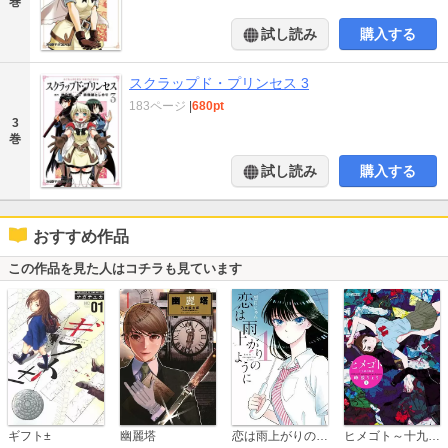
巻
試し読み
購入する
スクラップド・プリンセス 3
183ページ
|
680pt
3
巻
試し読み
購入する
おすすめ作品
この作品を見た人はコチラも見ています
恋は雨上がりのように
ギフト±
幽麗塔
ヒメゴト～十九歳の制服～