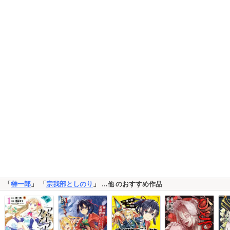
「
榊一郎
」 「
宗我部としのり
」
のおすすめ作品
…他