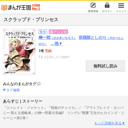
新規登録
ログイン
メニュー
スクラップド・プリンセス
青年
アニメ化
榊一郎
宗我部としのり
（さかきいちろう）
（そかべとし
…他▼
のり）
3巻
完結
7人
がお気に入り登録中
無料試し読み
みんなのまんがタグ
タグ編集
あらすじ | ストーリー
『ストレイト・ジャケット』『棺姫のチャイカ』／ 『アウトブレイク・カンパ
ニー 萌える侵略者』の榊一郎最大長編!! ツンデレ“廃棄”王女のヒロインズ・ジ
ャーニー第1弾！
もっと詳細を見る▼