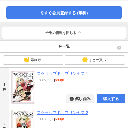
今すぐ会員登録する (無料)
全巻の情報を
閉じる
巻一覧
最終巻
まとめ買い
スクラップド・プリンセス 1
183ページ
|
680pt
1
巻
試し読み
購入する
スクラップド・プリンセス 2
183ページ
|
680pt
2