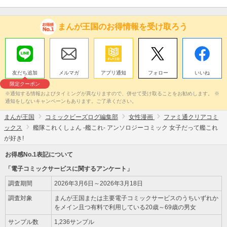
まんが王国のお得情報を受け取ろう
友だち追加
メルマガ
アプリ通知
フォロー
いいね
限定クーポン
※通知する情報およびタイミングが異なりますので、併せて受け取ることをお勧めします。 ※
通知をしないキャンペーンもあります。ご了承ください。
まんが王国
コミックビーズログ編集部
女性漫画
ファミ通クリアコミ
ックス
艦隊これくしょん -艦これ- アンソロジーコミック 女子だって艦これ
が好き!
お得感No.1表記について
「電子コミックサービスに関するアンケート」
調査期間
2026年3月6日～2026年3月18日
調査対象
まんが王国または主要電子コミックサービスのうちいずれか
をメイン且つ有料で利用している20歳～69歳の男女
サンプル数
1,236サンプル