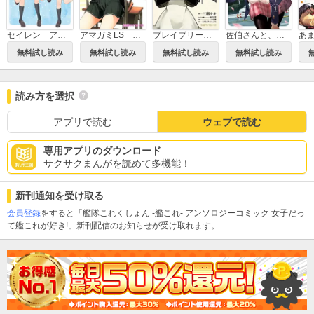
セイレン アンソロジーコミック
アマガミLS ～はるかAnother～
ブレイブリーデフォルト フライングフェアリー
佐伯さんと、ひとつ屋根の下 I'll have Sherbet！
あま
無料試し読み
無料試し読み
無料試し読み
無料試し読み
読み方を選択
アプリで読む
ウェブで読む
専用アプリのダウンロード
サクサクまんがを読めて多機能！
新刊通知を受け取る
会員登録
をすると「艦隊これくしょん -艦これ- アンソロジーコミック 女子だっ
て艦これが好き!」新刊配信のお知らせが受け取れます。