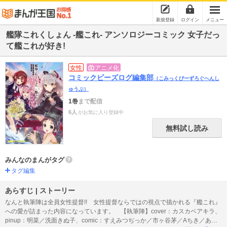
新規登録
ログイン
メニュー
艦隊これくしょん -艦これ- アンソロジーコミック 女子だっ
て艦これが好き!
女性
アニメ化
コミックビーズログ編集部
（こみっくびーずろぐへんし
ゅうぶ）
1巻
まで配信
6人
がお気に入り登録中
無料試し読み
みんなのまんがタグ
タグ編集
あらすじ | ストーリー
なんと執筆陣は全員女性提督!! 女性提督ならではの視点で描かれる『艦これ』
への愛が詰まった内容になっています。 【執筆陣】cover：カスカベアキラ、
pinup：明菜／洗面きぬ子、comic：すえみつぢっか／市ヶ谷茅／Aちき／あら