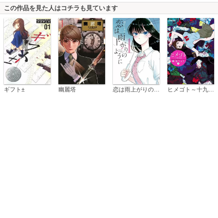
この作品を見た人はコチラも見ています
恋は雨上がりのように
ギフト±
幽麗塔
ヒメゴト～十九歳の制服～