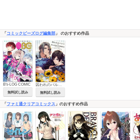
「
コミックビーズログ編集部
」 のおすすめ作品
B's-LOG COMIC
囚われのパルマ×B's-LOG COMICS アンソロジー
無料試し読み
無料試し読み
「
ファミ通クリアコミックス
」のおすすめ作品