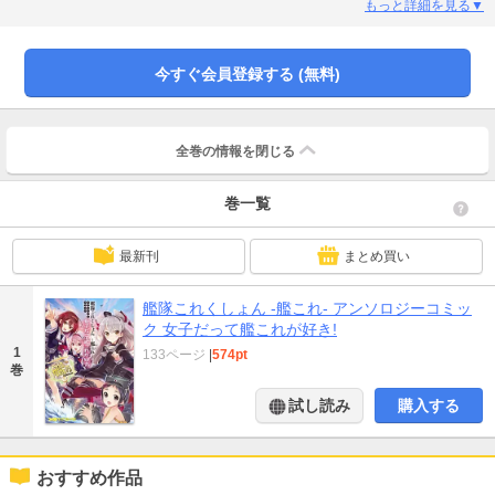
き風羽／衣丘わこ／御子柴トミィ／珠洲城くるみ／松浦はこ／柚木ガオ
もっと詳細を見る▼
今すぐ会員登録する (無料)
全巻の情報を
閉じる
巻一覧
最新刊
まとめ買い
艦隊これくしょん -艦これ- アンソロジーコミッ
ク 女子だって艦これが好き!
1
133ページ
|
574pt
巻
試し読み
購入する
おすすめ作品