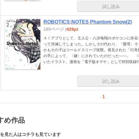
試し読み
ROBOTICS;NOTES Phantom Snow(2)
185ページ |
429pt
ＡＩアプリとして、主人公・八汐海翔のポケコンに存在
って消滅してしまった。しかしその代わり、「愛理」そ
かもその子はコールドスリープ状態。発見された「行舟
の手によって、〈鍵〉にされていたのだった――。 〈
いたイラスト、漫画を「電子版オマケ」として特別収録!!
試し読み
1
すめ作品
を見た人はコチラも見ています