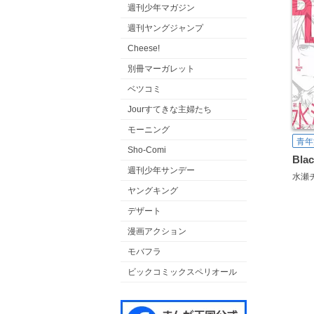
週刊少年マガジン
週刊ヤングジャンプ
Cheese!
別冊マーガレット
ベツコミ
Jourすてきな主婦たち
モーニング
青年
Sho-Comi
Blac
週刊少年サンデー
水瀬
ヤングキング
デザート
漫画アクション
モバフラ
ビックコミックスペリオール