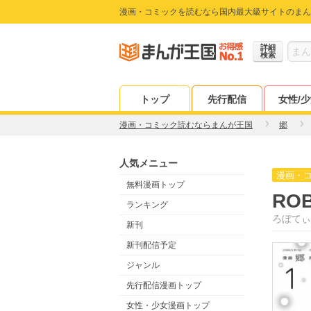
漫画・コミックを読むなら国内最大級サイトのまん
詳細
検索
トップ
先行配信
女性/
漫画・コミック読むならまんが王国
郷
人気メニュー
漫画・
無料漫画トップ
ROB
ランキング
ろぼてぃ
新刊
新刊配信予定
ジャンル
先行配信漫画トップ
女性・少女漫画トップ