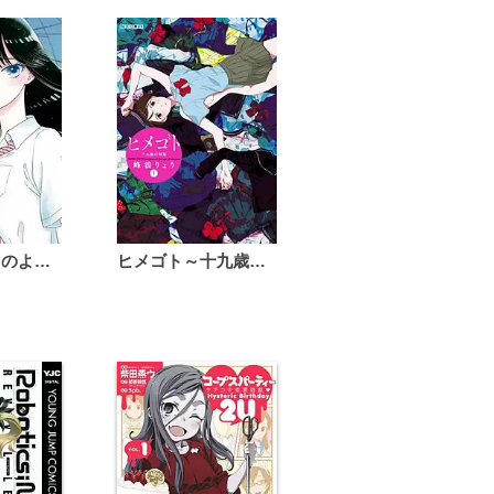
恋は雨上がりのように
ヒメゴト～十九歳の制服～