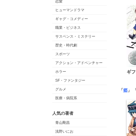
恋愛
ヒューマンドラマ
ギャグ・コメディー
職業・ビジネス
サスペンス・ミステリー
歴史・時代劇
スポーツ
アクション・アドベンチャー
ギフ
ホラー
SF・ファンタジー
グルメ
「
郷
」 
医療・病院系
人気の著者
青山剛昌
浅野いにお