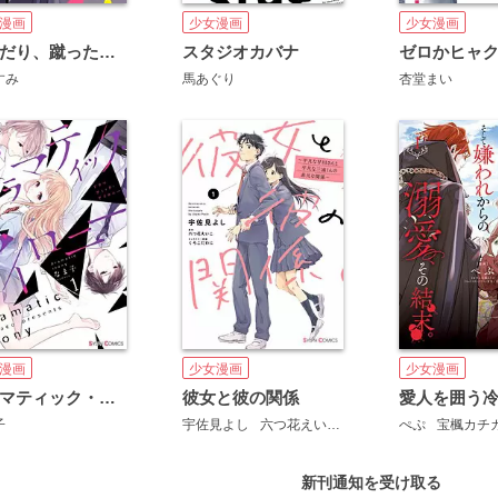
漫画
少女漫画
少女漫画
踏んだり、蹴ったり、愛したり
スタジオカバナ
すみ
馬あぐり
杏堂まい
漫画
少女漫画
少女漫画
ドラマティック・アイロニー
彼女と彼の関係
子
宇佐見よし
六つ花えいこ
くろこだわに
ぺぷ
宝楓カチ
新刊通知を受け取る