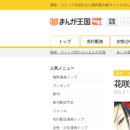
漫画・コミックを読むなら国内最大級サイトのまん
詳細
検索
トップ
先行配信
女性/
漫画・コミック読むならまんが王国
あしか
人気メニュー
漫画・
無料漫画トップ
花
ランキング
はなさく
新刊
新刊配信予定
ジャンル
先行配信漫画トップ
女性・少女漫画トップ