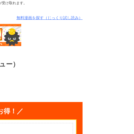
が受け取れます。
無料漫画を探す（じっくり試し読み）
ュー）
お得！／