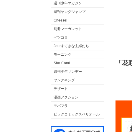
週刊少年マガジン
週刊ヤングジャンプ
Cheese!
別冊マーガレット
ベツコミ
Jourすてきな主婦たち
モーニング
「花
Sho-Comi
週刊少年サンデー
ヤングキング
デザート
漫画アクション
モバフラ
ビックコミックスペリオール