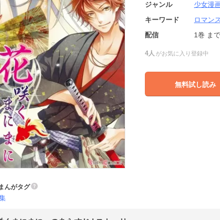
ジャンル
少女漫
キーワード
ロマン
配信
1巻
ま
4人
がお気に入り登録中
無料試し読み
まんがタグ
集