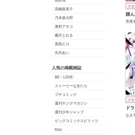
高野苺
少女
高橋留美子
乃木坂太郎
壱屋
東村アキコ
藤沢とおる
真島ヒロ
矢沢あい
人気の掲載雑誌
BE・LOVE
ストーリーな女たち
プチコミック
少女
週刊ヤングマガジン
週刊少年ジャンプ
なま
ビッグコミックスピリッツ
Kiss