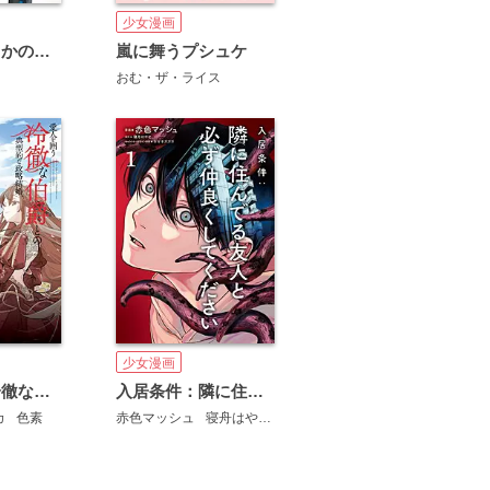
少女漫画
ゼロかヒャクかの五十嵐くん
嵐に舞うプシュケ
おむ・ザ・ライス
少女漫画
愛人を囲う冷徹な伯爵との典型的な政略結婚、そして嫌われからの溺愛、その結末。
入居条件：隣に住んでる友人と必ず仲良くしてください
カ
色素
赤色マッシュ
寝舟はやせ
ギギギガガガ