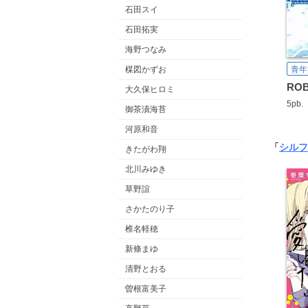
石田スイ
石田拓実
海野つなみ
青年
楳図かずお
ROB
大久保ヒロミ
5pb.
御茶漬海苔
河原和音
「
シルフ
きたがわ翔
北川みゆき
草野誼
さかたのり子
椎名軽穂
新條まゆ
清野とおる
曽根富美子