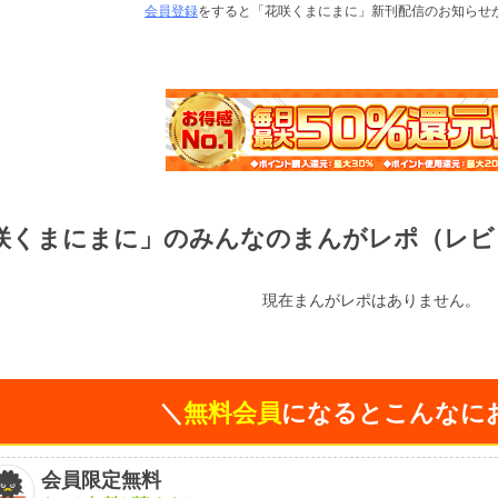
会員登録
をすると「花咲くまにまに」新刊配信のお知らせ
咲くまにまに」のみんなのまんがレポ（レビ
現在まんがレポはありません。
＼
無料会員
になるとこんなに
会員限定無料