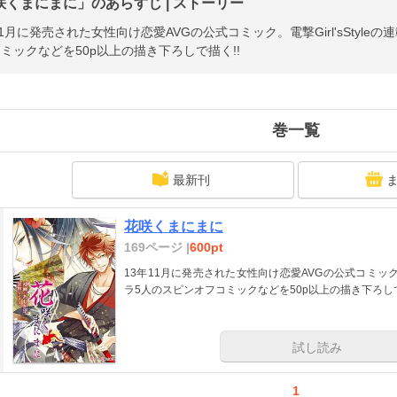
咲くまにまに」のあらすじ | ストーリー
11月に発売された女性向け恋愛AVGの公式コミック。電撃Girl'sStyl
ミックなどを50p以上の描き下ろしで描く!!
巻一覧
最新刊
花咲くまにまに
169ページ |
600pt
13年11月に発売された女性向け恋愛AVGの公式コミック。電
ラ5人のスピンオフコミックなどを50p以上の描き下ろしで
試し読み
1