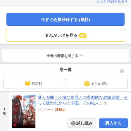
たりの幸せな結婚生活、甘すぎる溺愛の日々がはじまった。けれど……物語は
もっと詳細を見る▼
ハッピーエンドでは終われない。「――死ぬほど“ ”ですわ、旦那さま」第
31回フランス書院官能大賞 e-ノワール賞受賞作品をぺぷが衝撃のコミカライ
ズ。
今すぐ会員登録する (無料)
まんがレポを見る
3件
全巻の情報を
閉じる
巻一覧
最新刊
まとめ買い
愛人を囲う冷徹な伯爵との典型的な政略結婚、そ
して嫌われからの溺愛、その結末。１
1
171ページ
|
840pt
巻
試し読み
購入する