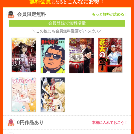
無料会員
こんなにお得！
になると
会員限定無料
もっと無料が読める！
会員登録で無料増量
＼この他にも会員無料漫画がいっぱい／
0円作品あり
本棚に入れておこう！