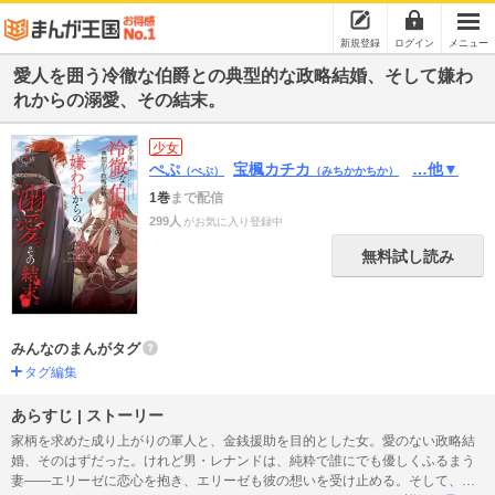
新規登録
ログイン
メニュー
愛人を囲う冷徹な伯爵との典型的な政略結婚、そして嫌わ
れからの溺愛、その結末。
少女
ぺぷ
宝楓カチカ
…他▼
（ぺぷ）
（みちかかちか）
1巻
まで配信
299人
がお気に入り登録中
無料試し読み
みんなのまんがタグ
タグ編集
あらすじ | ストーリー
家柄を求めた成り上がりの軍人と、金銭援助を目的とした女。愛のない政略結
婚、そのはずだった。けれど男・レナンドは、純粋で誰にでも優しくふるまう
妻――エリーゼに恋心を抱き、エリーゼも彼の想いを受け止める。そして、ふ