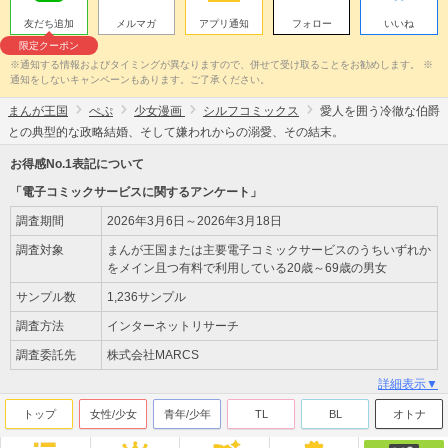
友だち追加
メルマガ
アプリ通知
フォロー
いいね
限定クーポン
※通知する情報およびタイミングが異なりますので、併せて受け取ることをお勧めします。 ※
通知をしないキャンペーンもあります。ご了承ください。
まんが王国
ぺぷ
少女漫画
シルフコミックス
愛人を囲う冷徹な伯爵
との典型的な政略結婚、そして嫌われからの溺愛、その結末。
お得感No.1表記について
「電子コミックサービスに関するアンケート」
調査期間
2026年3月6日～2026年3月18日
調査対象
まんが王国または主要電子コミックサービスのうちいずれか
をメイン且つ有料で利用している20歳～69歳の男女
サンプル数
1,236サンプル
調査方法
インターネットリサーチ
調査委託先
株式会社MARCS
詳細表示▼
トップ
女性/少女
青年/少年
TL
BL
オトナ