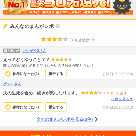
みんなのまんがレポ
(
3.3
)
評価数
3
件
けいぞう2さん
購入者レポ
えっ？どうゆうこと？？
彼女の闇が深すぎる？どうしたいの？続きが知りたい！
参考になった(
4
)
報告する
公開日:
2026/06/04
ゲストさん
夫の生死を含め、続きが気になります。
※ネタバレあり
レポを見る▼
参考になった(
2
)
報告する
公開日:
2026/06/18
全てのまんがレポを見る(3件)