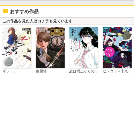
おすすめ作品
この作品を見た人はコチラも見ています
恋は雨上がりのように
ギフト±
幽麗塔
ヒメゴト～十九歳の制服～