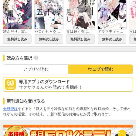
踏んだり、蹴ったり、愛したり
ゼロかヒャクかの五十嵐くん
青は難く春は易し
ドラマティック・アイロニー
無料試し読み
無料試し読み
無料試し読み
無料試し読み
読み方を選択
アプリで読む
ウェブで読む
専用アプリのダウンロード
サクサクまんがを読めて多機能！
新刊通知を受け取る
会員登録
をすると「愛人を囲う冷徹な伯爵との典型的な政略結婚、そして嫌わ
れからの溺愛、その結末。」新刊配信のお知らせが受け取れます。