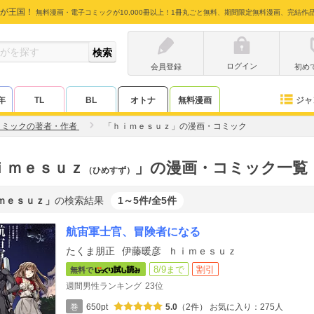
が王国！
無料漫画・電子コミックが10,000冊以上！1冊丸ごと無料、期間限定無料漫画、完結作
ログイン
会員登録
初め
ジャ
年
TL
BL
オトナ
無料漫画
コミックの著者・作者
「ｈｉｍｅｓｕｚ」の漫画・コミック
ｉｍｅｓｕｚ
」の漫画・コミック一覧
（ひめすず）
ｍｅｓｕｚ」
の検索結果
1～5件/全5件
航宙軍士官、冒険者になる
たくま朋正
伊藤暖彦
ｈｉｍｅｓｕｚ
8/9まで
割引
無料で
週間男性ランキング
23位
巻
650pt
5.0
（2件）
お気に入り：275人