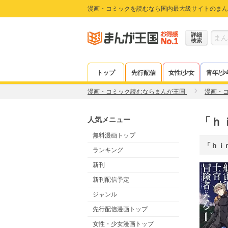
漫画・コミックを読むなら国内最大級サイトのまん
詳細
検索
トップ
先行配信
女性/少女
青年/少
漫画・コミック読むならまんが王国
漫画・
人気メニュー
「ｈ
無料漫画トップ
「ｈｉ
ランキング
新刊
新刊配信予定
ジャンル
先行配信漫画トップ
女性・少女漫画トップ