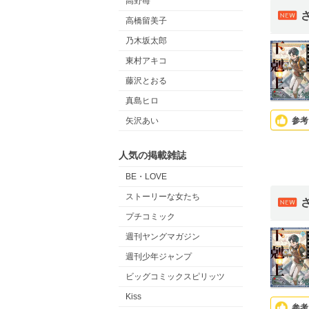
高野苺
高橋留美子
乃木坂太郎
東村アキコ
藤沢とおる
真島ヒロ
参考
矢沢あい
人気の掲載雑誌
BE・LOVE
ストーリーな女たち
プチコミック
週刊ヤングマガジン
週刊少年ジャンプ
ビッグコミックスピリッツ
Kiss
参考