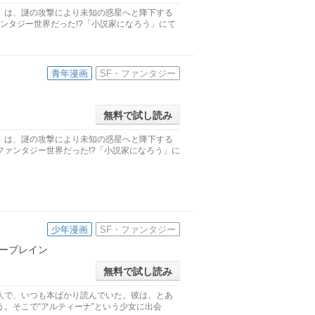
」は、謎の攻撃により未知の惑星へと降下する
ンタジー世界だった!?「小説家になろう」にて
青年漫画
SF・ファンタジー
無料で試し読み
」は、謎の攻撃により未知の惑星へと降下する
ァンタジー世界だった!?「小説家になろう」に
少年漫画
SF・ファンタジー
ーブレイン
無料で試し読み
人で、いつも本ばかり読んでいた。彼は、とあ
。そこで“アルティーナ”という少女に出会