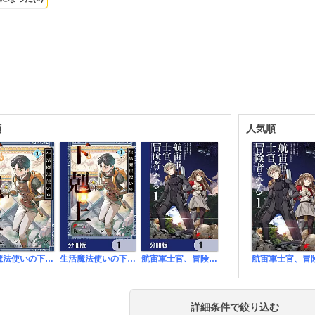
順
人気順
生活魔法使いの下剋上
生活魔法使いの下剋上【分冊版】
航宙軍士官、冒険者になる【分冊版】
詳細条件で絞り込む