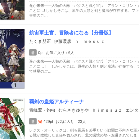
遥か未来――人類の天敵・バグスと戦う宙兵「アラン・コリント
ことに…! しかしそこは、原生の人類と剣と魔法が存在する、ファ
彗星のご…
航宙軍士官、冒険者になる【分冊版】
たくま朋正
伊藤暖彦
ｈｉｍｅｓｕｚ
巻
0pt
お気に入り：6人
遥か未来――人類の天敵・バグスと戦う宙兵「アラン・コリント
ことに…！ しかしそこは、原生の人類と剣と魔法が存在する、フ
て彗星のご…
覇剣の皇姫アルティーナ
青峰翼・鉤虫
むらさきゆきや
ｈｉｍｅｓｕｚ
エンタ
巻
完
429pt
お気に入り：23人
レジス・オーリックは、剣も乗馬も苦手という戦闘に不向きな軍
る戦が敗戦した責任を負わされ、北の辺境の地へ左遷されてしまう