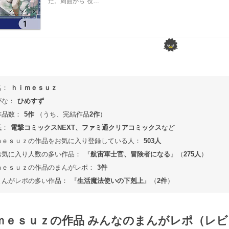
た。周囲から“役…
名：
ｈｉｍｅｓｕｚ
がな：
ひめすず
作品数：
5作
（うち、完結作品
2作
）
紙：
電撃コミックスNEXT、ファミ通クリアコミックス
など
ｍｅｓｕｚの作品をお気に入り登録している人：
503人
お気に入り人数の多い作品：
『
航宙軍士官、冒険者になる
』（
275人
）
ｍｅｓｕｚの作品のまんがレポ：
3件
まんがレポの多い作品：
『
生活魔法使いの下剋上
』（
2件
）
ｍｅｓｕｚの作品 みんなのまんがレポ（レビ