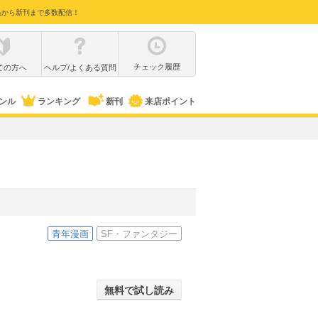
品から新刊まで多数配信！
チェック履歴
ての方へ
ヘルプ/よくある質問
ンル
ランキング
新刊
来店ポイント
青年漫画
SF・ファンタジー
無料で試し読み