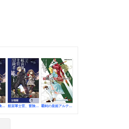
航宙軍士官、冒険者になる
航宙軍士官、冒険者になる【分冊版】
覇剣の皇姫アルティーナ