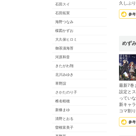
久しぶり
石田スイ
石田拓実
参考
海野つなみ
楳図かずお
大久保ヒロミ
めず
御茶漬海苔
河原和音
きたがわ翔
北川みゆき
草野誼
最新7巻
設定とス
さかたのり子
っていな
椎名軽穂
新キャラ
新條まゆ
コマ割り
清野とおる
参考
曽根富美子