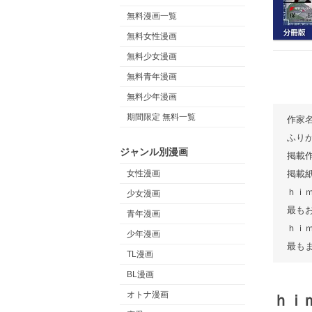
無料漫画一覧
無料女性漫画
無料少女漫画
無料青年漫画
無料少年漫画
期間限定 無料一覧
作家
ふり
ジャンル別漫画
掲載
女性漫画
掲載
ｈｉ
少女漫画
最も
青年漫画
ｈｉ
少年漫画
最も
TL漫画
BL漫画
オトナ漫画
ｈｉ