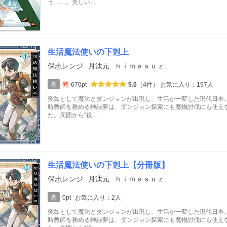
う……。美しい…
生活魔法使いの下剋上
保志レンジ
月汰元
ｈｉｍｅｓｕｚ
巻
完
670pt
5.0
（4件）
お気に入り：197人
突如として魔法とダンジョンが出現し、生活が一変した現代日本
時教師を務める榊緑夢は、ダンジョン探索にも魔物討伐にも使え
た。周囲から“役…
生活魔法使いの下剋上【分冊版】
保志レンジ
月汰元
ｈｉｍｅｓｕｚ
巻
0pt
お気に入り：2人
突如として魔法とダンジョンが出現し、生活が一変した現代日本
時教師を務める榊緑夢は、ダンジョン探索にも魔物討伐にも使え