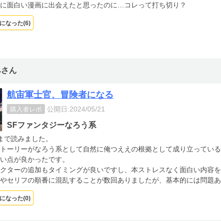
に面白い漫画に出会えたと思ったのに…コレって打ち切り？
になった(
6
)
みさん
航宙軍士官、冒険者になる
公開日:2024/05/21
購入者レポ
SFファンタジーなろう系
まで読みました。
トーリーがなろう系として自然に俺つええの根拠として成り立っている
い点が良かったです。
クターの追加もタイミングが良いですし、本ストレスなく面白い内容を
やセリフの順番に混乱することが数回ありましたが、基本的には問題あ
になった(
0
)