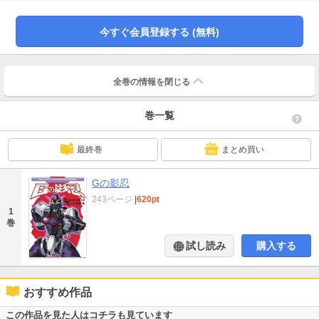
電子書籍化するアスキー・メディアワークス版（2005年）カバーのモビルスー
ツ“Ｇの影忍”リニューアルデザインはメカデザイナー柳瀬敬之氏。・プロモデラ
ーNAOKI氏が原型制作したガレージキット「Ｇの影忍」（キャラホビ2011で限
今すぐ会員登録する (無料)
定発売）のフォトグラフ、バンダイ版コミックス表紙、柳瀬敬之氏の設定画な
どを特別収録【あらすじ】宇宙世紀は戦乱の世。その漆黒の闇を人知れず駆け
る影…それが忍びである。義を重んじる忍の者リョウガは、最重要機密である
ジオン要塞の見取り図を託され、専用モビルスーツ”Ｇ”を駆り連邦軍司令部に急
全巻の情報を
閉じる
いでいた。しかしそこにジオンの放った三人組の刺客（モビルスーツ）が急
襲。「ミノフスキー隠れの術」など様々な忍術を駆使して一人ずつ打ち倒すも
巻一覧
のの、最後に残った敵の頭とは力の差が歴然だった。その時心の中に師匠の言
葉が響く「リョウガよ心眼を極めよ！」、我に返ったリョウガが心を静め悟り
の境地に入った瞬間、目の前に「悟」スイッチが現れた！
最終巻
まとめ買い
Gの影忍
243ページ
|
620pt
1
巻
試し読み
購入する
おすすめ作品
この作品を見た人はコチラも見ています