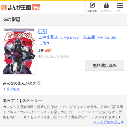
新規登録
ログイン
メニュー
Gの影忍
少年
こやま基夫
矢立肇
（こやまもとお）
（やたてはじめ）
…他▼
1巻
完結
4人
がお気に入り登録中
無料試し読み
みんなのまんがタグ
タグ編集
あらすじ | ストーリー
ガンダムと忍者漫画に精通した“わかっている”アイデアが秀逸。多数の“忍”専用
モビルスーツのバリエーションも楽しめる上に、スピーディーでありながら密
度も高い！ 今でもファンが多い旧バンダイ出版課のコミックスを代表する1冊
です。大気圏突入奥義「イズナ落とし」は先頃もネットで話題騒然！ 今回、
もっと詳細を見る▼