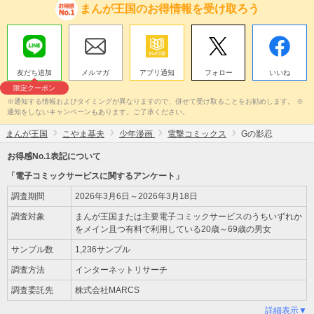
まんが王国のお得情報を受け取ろう
友だち追加
メルマガ
アプリ通知
フォロー
いいね
限定クーポン
※通知する情報およびタイミングが異なりますので、併せて受け取ることをお勧めします。 ※
通知をしないキャンペーンもあります。ご了承ください。
まんが王国
こやま基夫
少年漫画
電撃コミックス
Gの影忍
お得感No.1表記について
「電子コミックサービスに関するアンケート」
調査期間
2026年3月6日～2026年3月18日
調査対象
まんが王国または主要電子コミックサービスのうちいずれか
をメイン且つ有料で利用している20歳～69歳の男女
サンプル数
1,236サンプル
調査方法
インターネットリサーチ
調査委託先
株式会社MARCS
詳細表示▼