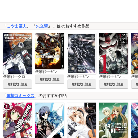
「
こやま基夫
」 「
矢立肇
」
のおすすめ作品
…他
機動戦士ガンダム ラストホライズン
機動戦士クロスボーン・ガンダム
機動戦士ガンダム サンダーボルト
機動戦士ガンダム フラナガン・ブーン戦記
無料試し読み
無料試し読み
無料試し読み
無料試し読み
「
電撃コミックス
」のおすすめ作品