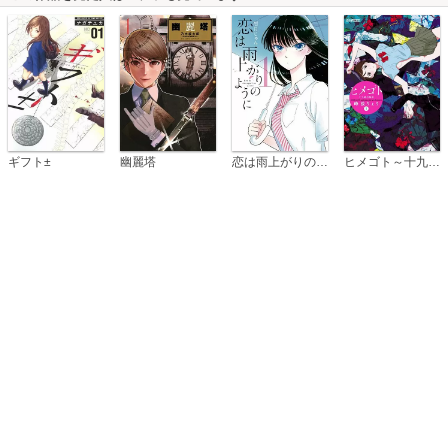
恋は雨上がりのように
ギフト±
幽麗塔
ヒメゴト～十九歳の制服～