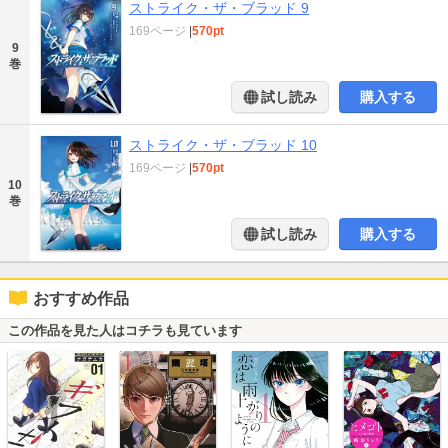
ストライク・ザ・ブラッド 9
169ページ
|
570pt
9
巻
試し読み
購入する
ストライク・ザ・ブラッド 10
169ページ
|
570pt
10
巻
試し読み
購入する
おすすめ作品
この作品を見た人はコチラも見ています