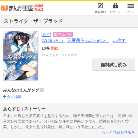
新規登録
ログイン
メニュー
ストライク・ザ・ブラッド
青年
アニメ化
TATE
三雲岳斗
…他▼
（たて）
（みくもがくと）
10巻
完結
47人
がお気に入り登録中
無料試し読み
みんなのまんがタグ
タグ編集
あらすじ | ストーリー
日本に出現した第四真祖を監視するため、獅子王機関が選んだのは、見習い剣
巫の姫柊雪菜であった。分不相応な任務に戸惑いつつも、絃神島を訪れた雪
菜。しかし、彼女の監視対象は、暁古城という高校生だった。
もっと詳細を見る▼