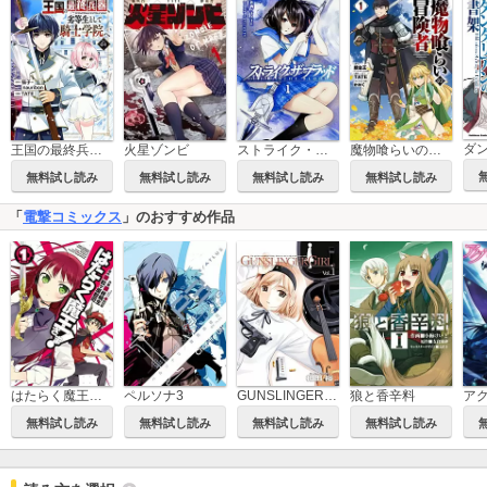
王国の最終兵器、劣等生として騎士学院へ（コミック）
火星ゾンビ
ストライク・ザ・ブラッド 【タテスク】
魔物喰らいの冒険者
無料試し読み
無料試し読み
無料試し読み
無料試し読み
「
電撃コミックス
」のおすすめ作品
はたらく魔王さま！
ペルソナ3
GUNSLINGER GIRL
狼と香辛料
無料試し読み
無料試し読み
無料試し読み
無料試し読み