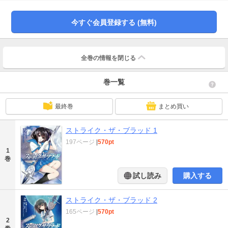
今すぐ会員登録する (無料)
全巻の情報を
閉じる
巻一覧
最終巻
まとめ買い
ストライク・ザ・ブラッド 1
197ページ
|
570pt
1
巻
試し読み
購入する
ストライク・ザ・ブラッド 2
165ページ
|
570pt
2