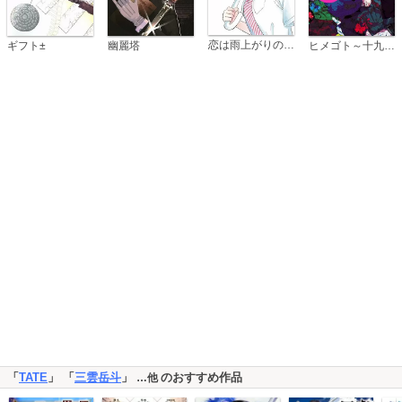
恋は雨上がりのように
ギフト±
幽麗塔
ヒメゴト～十九歳の制服～
「
TATE
」 「
三雲岳斗
」
のおすすめ作品
…他