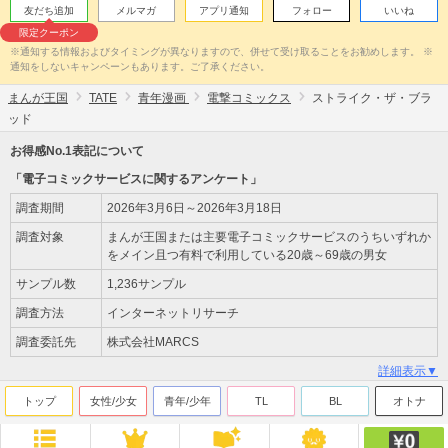
友だち追加
メルマガ
アプリ通知
フォロー
いいね
限定クーポン
※通知する情報およびタイミングが異なりますので、併せて受け取ることをお勧めします。 ※
通知をしないキャンペーンもあります。ご了承ください。
まんが王国
TATE
青年漫画
電撃コミックス
ストライク・ザ・ブラ
ッド
お得感No.1表記について
「電子コミックサービスに関するアンケート」
調査期間
2026年3月6日～2026年3月18日
調査対象
まんが王国または主要電子コミックサービスのうちいずれか
をメイン且つ有料で利用している20歳～69歳の男女
サンプル数
1,236サンプル
調査方法
インターネットリサーチ
調査委託先
株式会社MARCS
詳細表示▼
トップ
女性/少女
青年/少年
TL
BL
オトナ