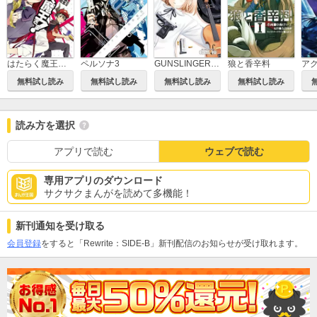
はたらく魔王さま！
ペルソナ3
GUNSLINGER GIRL
狼と香辛料
無料試し読み
無料試し読み
無料試し読み
無料試し読み
読み方を選択
アプリで読む
ウェブで読む
専用アプリのダウンロード
サクサクまんがを読めて多機能！
新刊通知を受け取る
会員登録
をすると「Rewrite：SIDE-B」新刊配信のお知らせが受け取れます。