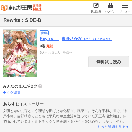
新規登録
ログイン
メニュー
Rewrite：SIDE-B
青年
Key
東条さかな
（きー）
（とうじょうさかな）
8巻
完結
8人
がお気に入り登録中
無料試し読み
みんなのまんがタグ
タグ編集
あらすじ | ストーリー
文明と緑の共存という理想を掲げた緑化都市、風祭市。そんな平和な街で、神
戸小鳥、吉野晴彦らとともに平凡な学生生活を送っていた天王寺瑚太朗は、街
で囁かれているオカルトチックな噂を調べるバイトを始める。しかし、それが
常識を覆す大きな謎に繋がっていき……。大人気ゲームブランド・Ｋｅｙが贈
もっと詳細を見る▼