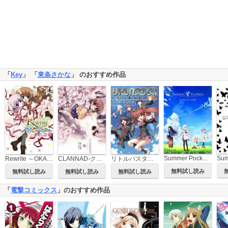
「
Key
」 「
東条さかな
」 のおすすめ作品
Summer Pockets Introduction Art Book
Rewrite ～OKA☆KENぶろぐ～
CLANNAD-クラナド-
リトルバスターズ！End of Refrain
無料試し読み
無料試し読み
無料試し読み
無料試し読み
「
電撃コミックス
」のおすすめ作品