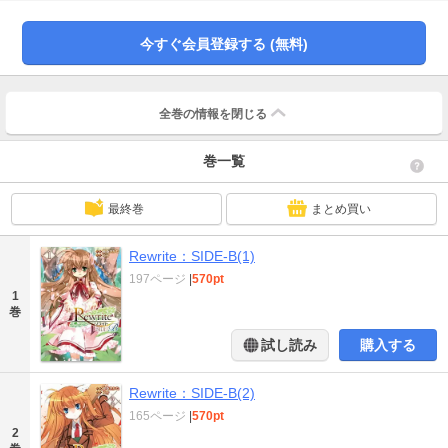
る人気タイトルをコミカライズ!!
今すぐ会員登録する (無料)
全巻の情報を
閉じる
巻一覧
最終巻
まとめ買い
Rewrite：SIDE-B(1)
197ページ
|
570pt
1
巻
試し読み
購入する
Rewrite：SIDE-B(2)
165ページ
|
570pt
2