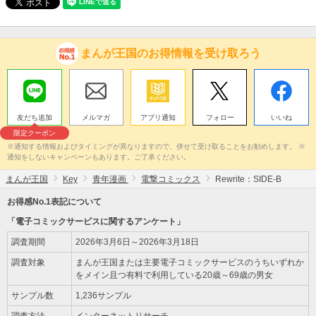
まんが王国のお得情報を受け取ろう
友だち追加
メルマガ
アプリ通知
フォロー
いいね
限定クーポン
※通知する情報およびタイミングが異なりますので、併せて受け取ることをお勧めします。 ※
通知をしないキャンペーンもあります。ご了承ください。
まんが王国
Key
青年漫画
電撃コミックス
Rewrite：SIDE-B
お得感No.1表記について
「電子コミックサービスに関するアンケート」
調査期間
2026年3月6日～2026年3月18日
調査対象
まんが王国または主要電子コミックサービスのうちいずれか
をメイン且つ有料で利用している20歳～69歳の男女
サンプル数
1,236サンプル
調査方法
インターネットリサーチ