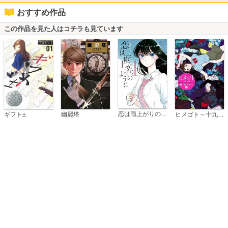
おすすめ作品
この作品を見た人はコチラも見ています
恋は雨上がりのように
ギフト±
幽麗塔
ヒメゴト～十九歳の制服～