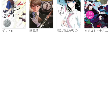
恋は雨上がりのように
ギフト±
幽麗塔
ヒメゴト～十九歳の制服～