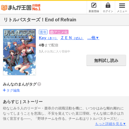
新規登録
ログイン
メニュー
リトルバスターズ！End of Refrain
青年
アニメ化
Key
ＺＥＮ
…他▼
（きー）
（ぜん）
4巻
まで配信
3人
がお気に入り登録中
無料試し読み
みんなのまんがタグ
タグ編集
あらすじ | ストーリー
幼なじみ５人のリーダー・棗恭介の就職活動を機に、いつかはみな離れ離れに
なってしまうことを意識し、不安を覚えていた直江理樹。そんな彼に恭介は力
強く宣言する――。「野球チームを作る。チーム名はリトルバスターズだ」
ＴＶアニメ版『リトルバスターズ！』公式コミカライズ第1巻!!
もっと詳細を見る▼