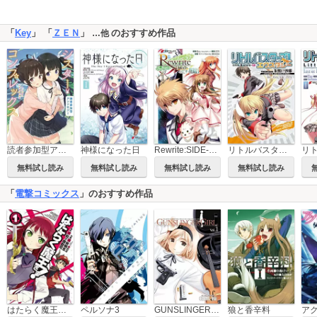
「
Key
」 「
ＺＥＮ
」
のおすすめ作品
…他
読者参加型アンソロジー シスター・コンプレックス
神様になった日
Rewrite:SIDE-TERRA
リトルバスターズ! エクスタシー
無料試し読み
無料試し読み
無料試し読み
無料試し読み
「
電撃コミックス
」のおすすめ作品
はたらく魔王さま！
ペルソナ3
GUNSLINGER GIRL
狼と香辛料