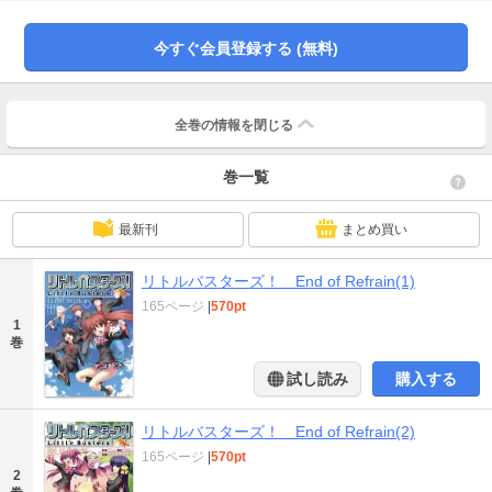
今すぐ会員登録する (無料)
全巻の情報を
閉じる
巻一覧
最新刊
まとめ買い
リトルバスターズ！ End of Refrain(1)
165ページ
|
570pt
1
巻
試し読み
購入する
リトルバスターズ！ End of Refrain(2)
165ページ
|
570pt
2