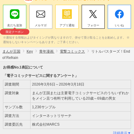
友だち追加
メルマガ
アプリ通知
フォロー
いいね
限定クーポン
※通知する情報およびタイミングが異なりますので、併せて受け取ることをお勧めします。 ※
通知をしないキャンペーンもあります。ご了承ください。
まんが王国
Key
青年漫画
電撃コミックス
リトルバスターズ！End
of Refrain
お得感No.1表記について
「電子コミックサービスに関するアンケート」
調査期間
2026年3月6日～2026年3月18日
調査対象
まんが王国または主要電子コミックサービスのうちいずれか
をメイン且つ有料で利用している20歳～69歳の男女
サンプル数
1,236サンプル
調査方法
インターネットリサーチ
調査委託先
株式会社MARCS
詳細表示▼