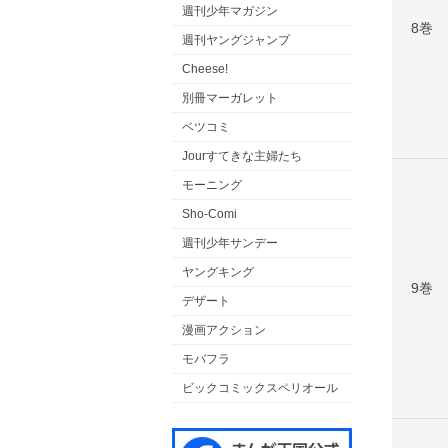
週刊少年マガジン
8巻
週刊ヤングジャンプ
Cheese!
別冊マーガレット
ベツコミ
Jourすてきな主婦たち
モーニング
Sho-Comi
週刊少年サンデー
ヤングキング
9巻
デザート
漫画アクション
モバフラ
ビックコミックスペリオール