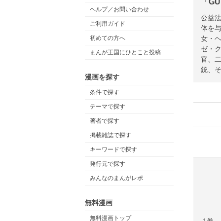
「GU
ヘルプ／お問い合わせ
公益
ご利用ガイド
体を
女・
初めての方へ
ゼ・
まんが王国にひとこと投稿
官、
銃、
漫画を探す
条件で探す
テーマで探す
著者で探す
掲載雑誌で探す
キーワードで探す
発行元で探す
みんなのまんがレポ
無料漫画
無料漫画トップ
1巻