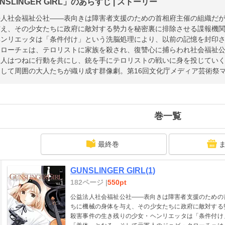
NSLINGER GIRL」のあらすじ | ストーリー
法人社会福祉公社――表向きは障害者支援のための首相府主催の組織だ
与え、その少女たちに政府に敵対する勢力を秘密裏に排除させる諜報機
ヘンリエッタは「条件付け」という洗脳処理により、以前の記憶を封印
クローチェは、テロリストに家族を殺され、復讐心に捕らわれ社会福祉
二人はつねに行動を共にし、銃を手にテロリストの戦いに身を投じてい
そして周囲の大人たちが織り成す群像劇。第16回文化庁メディア芸術祭
巻一覧
最終巻
GUNSLINGER GIRL(1)
182ページ |
550pt
公益法人社会福祉公社――表向きは障害者支援のための
ちに機械の身体を与え、その少女たちに政府に敵対する
殺害事件の生き残りの少女・ヘンリエッタは「条件付け