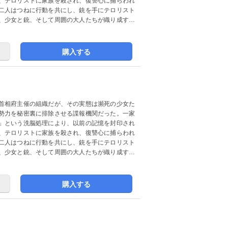
、テロリストに家族を殺され、復讐心に捕らわれ
二人はつねに行動を共にし、銃を手にテロリスト
、少女と銃、そして周囲の大人たちが織り成す群
賞。
購入する
首相府主催の組織だが、その実態は瀕死の少女た
勢力を秘密裏に排除させる諜報機関だった。一家
」という洗脳処理により、以前の記憶を封印され
、テロリストに家族を殺され、復讐心に捕らわれ
二人はつねに行動を共にし、銃を手にテロリスト
、少女と銃、そして周囲の大人たちが織り成す群
賞。
購入する