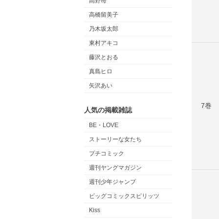
高野苺
高橋留美子
乃木坂太郎
東村アキコ
藤沢とおる
真島ヒロ
矢沢あい
7巻
人気の掲載雑誌
BE・LOVE
ストーリーな女たち
プチコミック
週刊ヤングマガジン
週刊少年ジャンプ
ビッグコミックスピリッツ
Kiss