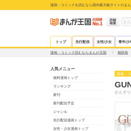
漫画・コミックを読むなら国内最大級サイトのまん
詳細
検索
トップ
先行配信
女性/少女
青年/少
漫画・コミック読むならまんが王国
相田裕
人気メニュー
漫画・
無料漫画トップ
GUN
ランキング
がんすり
新刊
新刊配信予定
ジャンル
先行配信漫画トップ
女性・少女漫画トップ