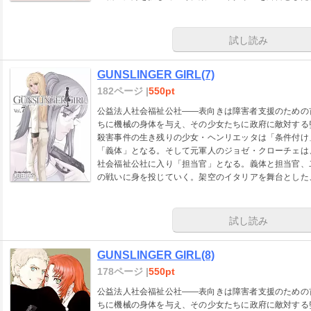
像劇。第16回文化庁メディア芸術祭マンガ部門優秀賞受
試し読み
GUNSLINGER GIRL(7)
182ページ |
550pt
公益法人社会福祉公社――表向きは障害者支援のための
ちに機械の身体を与え、その少女たちに政府に敵対する
殺害事件の生き残りの少女・ヘンリエッタは「条件付け
「義体」となる。そして元軍人のジョゼ・クローチェは
社会福祉公社に入り「担当官」となる。義体と担当官、
の戦いに身を投じていく。架空のイタリアを舞台とした
像劇。第16回文化庁メディア芸術祭マンガ部門優秀賞受
試し読み
GUNSLINGER GIRL(8)
178ページ |
550pt
公益法人社会福祉公社――表向きは障害者支援のための
ちに機械の身体を与え、その少女たちに政府に敵対する