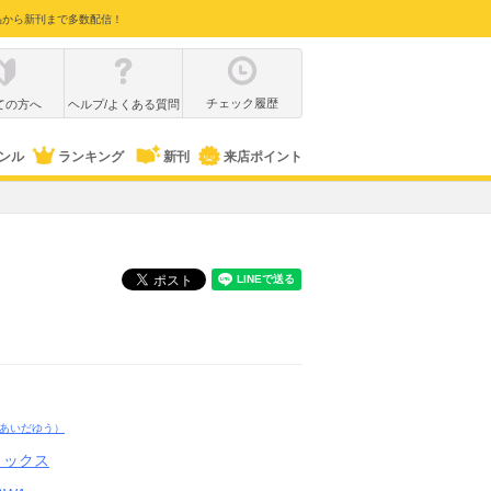
品から新刊まで多数配信！
チェック履歴
ての方へ
ヘルプ/よくある質問
ンル
ランキング
新刊
来店ポイント
あいだゆう）
ミックス