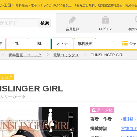
が王国！
無料漫画・電子コミックが10,000冊以上！1冊丸ごと無料、期間限定無料漫画、完結作
ログイン
会員登録
初め
ジャ
年
TL
BL
オトナ
無料漫画
青年漫画・コミック
電撃コミックス
GUNSLINGER GIRL
コミック
SLINGER GIRL
んがーがーる
アニメ化
著者・作者
相田裕
（
掲載雑誌
電撃コ