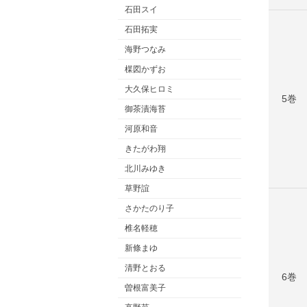
石田スイ
石田拓実
海野つなみ
楳図かずお
大久保ヒロミ
5巻
御茶漬海苔
河原和音
きたがわ翔
北川みゆき
草野誼
さかたのり子
椎名軽穂
新條まゆ
清野とおる
6巻
曽根富美子