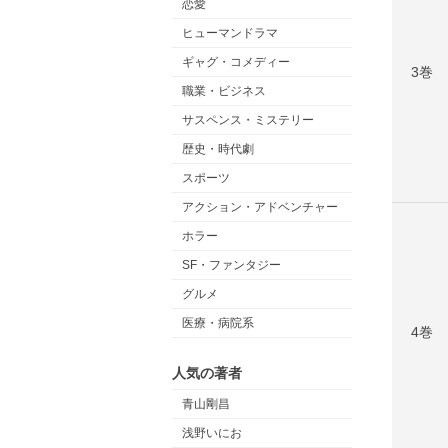
恋愛
ヒューマンドラマ
ギャグ・コメディー
3巻
職業・ビジネス
サスペンス・ミステリー
歴史・時代劇
スポーツ
アクション・アドベンチャー
ホラー
SF・ファンタジー
グルメ
医療・病院系
4巻
人気の著者
青山剛昌
浅野いにお