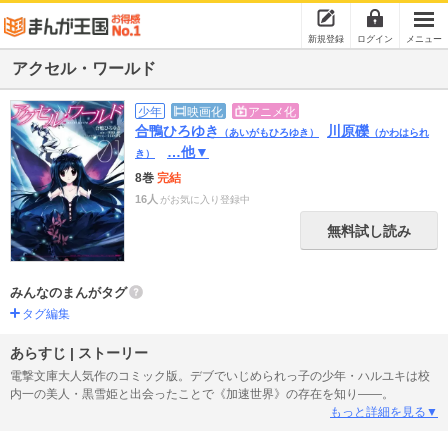
新規登録
ログイン
メニュー
アクセル・ワールド
少年
映画化
アニメ化
合鴨ひろゆき
川原礫
（あいがもひろゆき）
（かわはられ
…他▼
き）
8巻
完結
16人
がお気に入り登録中
無料試し読み
みんなのまんがタグ
タグ編集
あらすじ | ストーリー
電撃文庫大人気作のコミック版。デブでいじめられっ子の少年・ハルユキは校
内一の美人・黒雪姫と出会ったことで《加速世界》の存在を知り――。
もっと詳細を見る▼