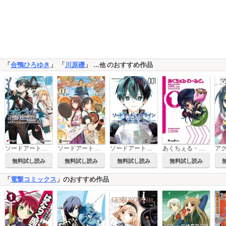
「
合鴨ひろゆき
」 「
川原礫
」
のおすすめ作品
…他
ソードアート・オンライン Re:Aincrad
ソードアート・オンライン オルタナティブ グルメ・シーカーズ
ソードアート・オンライン ユナイタル・リング
あくちぇる・わーるど。
無料試し読み
無料試し読み
無料試し読み
無料試し読み
「
電撃コミックス
」のおすすめ作品