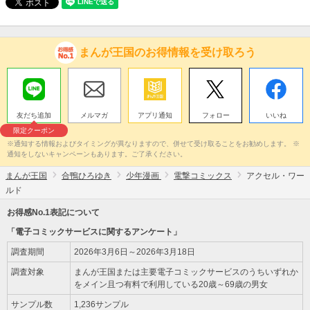
まんが王国のお得情報を受け取ろう
友だち追加
メルマガ
アプリ通知
フォロー
いいね
限定クーポン
※通知する情報およびタイミングが異なりますので、併せて受け取ることをお勧めします。 ※
通知をしないキャンペーンもあります。ご了承ください。
まんが王国
合鴨ひろゆき
少年漫画
電撃コミックス
アクセル・ワー
ルド
お得感No.1表記について
「電子コミックサービスに関するアンケート」
調査期間
2026年3月6日～2026年3月18日
調査対象
まんが王国または主要電子コミックサービスのうちいずれか
をメイン且つ有料で利用している20歳～69歳の男女
サンプル数
1,236サンプル