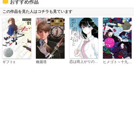
おすすめ作品
この作品を見た人はコチラも見ています
恋は雨上がりのように
ギフト±
幽麗塔
ヒメゴト～十九歳の制服～