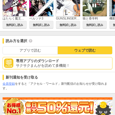
はたらく魔王さま！
ペルソナ3
GUNSLINGER GIRL
狼と香辛料
無料試し読み
無料試し読み
無料試し読み
無料試し読み
読み方を選択
アプリで読む
ウェブで読む
専用アプリのダウンロード
サクサクまんがを読めて多機能！
新刊通知を受け取る
会員登録
をすると「アクセル・ワールド」新刊配信のお知らせが受け取れま
す。