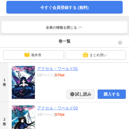
今すぐ会員登録する (無料)
全巻の情報を
閉じる
巻一覧
最終巻
まとめ買い
アクセル・ワールド01
197ページ
|
570pt
1
巻
試し読み
購入する
アクセル・ワールド02
197ページ
|
570pt
2
巻