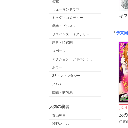
恋愛
ヒューマンドラマ
ギフ
ギャグ・コメディー
職業・ビジネス
「
伊東爾
サスペンス・ミステリー
歴史・時代劇
スポーツ
アクション・アドベンチャー
ホラー
SF・ファンタジー
グルメ
医療・病院系
人気の著者
女性
青山剛昌
伊東
浅野いにお