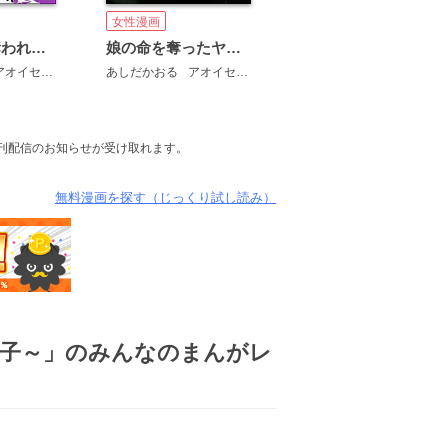
女性漫画
夫も子宮も奪われて（分冊版）
娘の命を奪ったヤツを殺すのは罪ですか？
アオイセイ
あしだかおる
アオイセイ
刊配信のお知らせが受け取れます。
無料漫画を探す（じっくり試し読み）
女子～」のみんなのまんがレ