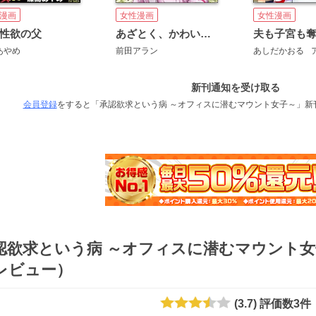
漫画
女性漫画
女性漫画
性欲の父
あざとく、かわいく、したたかに ～私のこと、かわいいだけだと思ってた？～（分冊版）
あやめ
前田アラン
あしだかおる
新刊通知を受け取る
会員登録
をすると「承認欲求という病 ～オフィスに潜むマウント女子～」新
認欲求という病 ～オフィスに潜むマウント
レビュー）
(
3.7
)
評価数
3
件