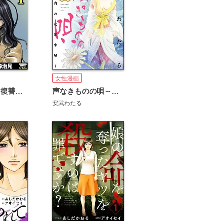
女性漫画
美醜の大地～復讐のために顔を捨てた女～
声なきものの唄～瀬戸内の女郎小屋～（分冊版）
安武わたる