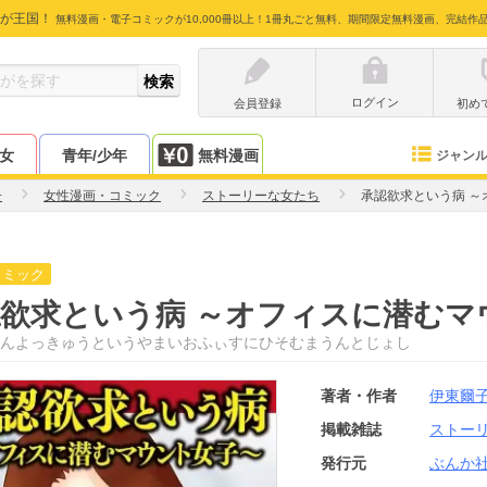
が王国！
無料漫画・電子コミックが10,000冊以上！1冊丸ごと無料、期間限定無料漫画、完結作
ログイン
会員登録
初め
少女
青年/少年
無料漫画
ジャン
子
女性漫画・コミック
ストーリーな女たち
承認欲求という病 
コミック
欲求という病 ～オフィスに潜むマ
んよっきゅうというやまいおふぃすにひそむまうんとじょし
著者・作者
伊東爾
掲載雑誌
ストー
発行元
ぶんか