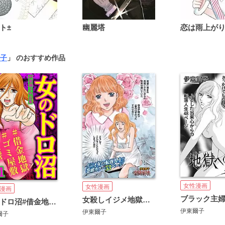
ト±
幽麗塔
子
」 のおすすめ作品
女性漫画
女性漫画
漫画
女殺しイジメ地獄～楽園崩壊～
女のドロ沼#借金地獄#ゴミ屋敷#復讐 伊東爾子作品集
伊東爾子
伊東爾子
爾子