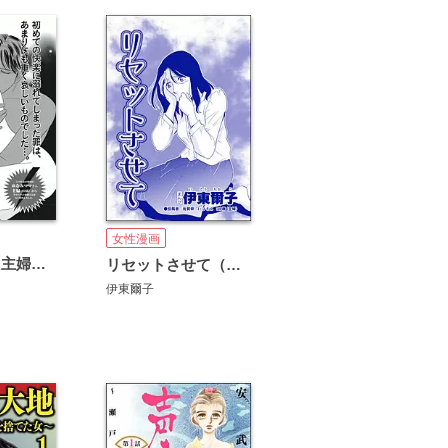
女性漫画
本当にあった主婦の黒い話vol.5～犠牲～
リセットさせて（単話版）＜【見た目偏差値38】女がパパ活はじめました＞
伊東爾子