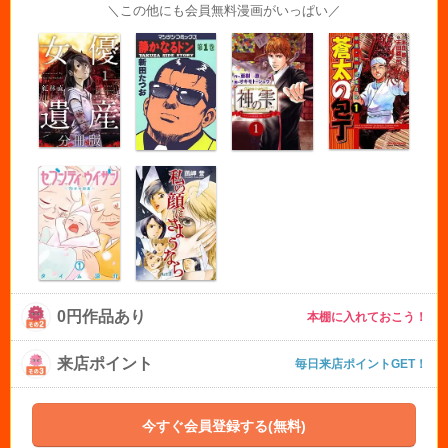
＼この他にも会員無料漫画がいっぱい／
0円作品あり
本棚に入れておこう！
来店ポイント
毎日来店ポイントGET！
今すぐ会員登録する(無料)