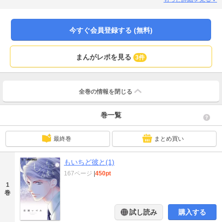
TVドラマ化した「突然ですが、明日結婚します」、電子でも絶好調な「愛にな
んて溺れない」の宮園いづみによる最新作!
今すぐ会員登録する (無料)
まんがレポを見る
3件
全巻の情報を
閉じる
巻一覧
最終巻
まとめ買い
もいちど彼と(1)
167ページ
|
450pt
1
巻
試し読み
購入する