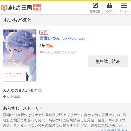
新規登録
ログイン
メニュー
もいちど彼と
女性
宮園いづみ
（みやぞのいづみ）
3巻
完結
1650人
がお気に入り登録中
無料試し読み
みんなのまんがタグ
タグ編集
あらすじ | ストーリー
宮園いづみ新作はワケアリ復縁ラブ!? アプリゲーム会社で働く里世が久々に帰
省した地元で出会ったのは、高校の時に自然消滅した元彼・紫月。 8年ぶりの
再会、昔と変わらない紫月の態度に心躍らす里世だが、過去に自然消滅した理
由が気になって…? 忘れられなかった元彼との復縁ラブは上手くいくのか…!?
もっと詳細を見る▼