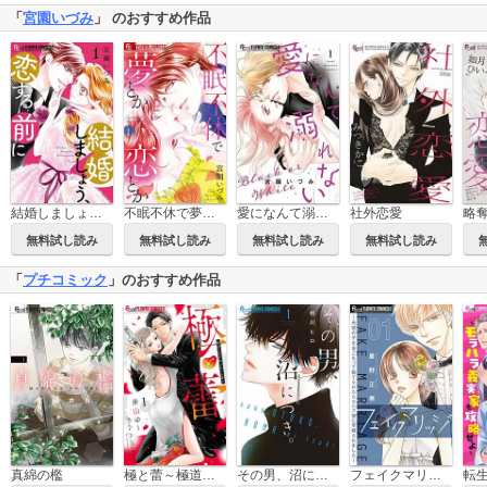
「
宮園いづみ
」 のおすすめ作品
結婚しましょう、恋する前に
不眠不休で夢とか恋とか
愛になんて溺れない
社外恋愛
略
無料試し読み
無料試し読み
無料試し読み
無料試し読み
「
プチコミック
」のおすすめ作品
真綿の檻
極と蕾～極道と恋を知らない人妻と～
その男、沼につき。
フェイクマリッジ～元彼の子を身ごもって捨てられたらセレブ彼に求婚されました～【マイクロ】