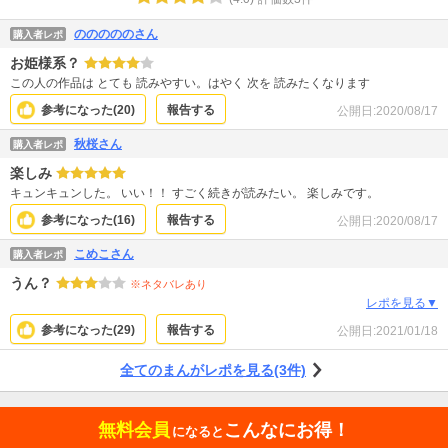
のののののさん
購入者レポ
お姫様系？
この人の作品は とても 読みやすい。はやく 次を 読みたくなります
参考になった(
20
)
報告する
公開日:
2020/08/17
秋桜さん
購入者レポ
楽しみ
キュンキュンした。 いい！！ すごく続きが読みたい。 楽しみです。
参考になった(
16
)
報告する
公開日:
2020/08/17
こめこさん
購入者レポ
うん？
※ネタバレあり
レポを見る▼
参考になった(
29
)
報告する
公開日:
2021/01/18
全てのまんがレポを見る(3件)
無料会員
こんなにお得！
になると