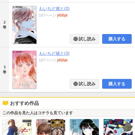
もいちど彼と(2)
167ページ
|
450pt
2
巻
試し読み
購入する
もいちど彼と(3)
167ページ
|
450pt
3
巻
試し読み
購入する
おすすめ作品
この作品を見た人はコチラも見ています