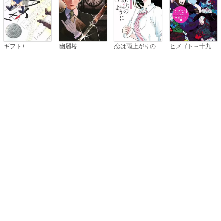
恋は雨上がりのように
ギフト±
幽麗塔
ヒメゴト～十九歳の制服～