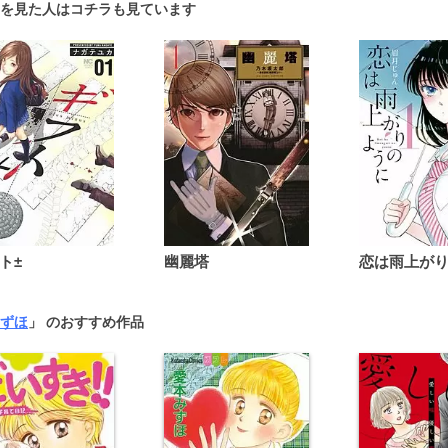
を見た人はコチラも見ています
ト±
幽麗塔
ずほ
」 のおすすめ作品