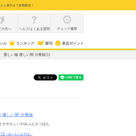
品から新刊まで多数配信！
チェック履歴
ての方へ
ヘルプ/よくある質問
ンル
ランキング
新刊
来店ポイント
愛しい嘘 優しい闇 分冊版(1)
 優しい闇 分冊版
うそやさしいやみぶんさつばん
ずほ
（あいもとみずほ）