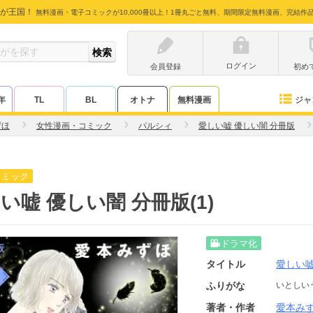
が王国！
無料漫画・電子コミックが10,000冊以上！1冊丸ごと無料、期間限定無料漫画、完結作
ログイン
会員登録
初め
ジャ
年
TL
BL
オトナ
無料漫画
ずほ
女性漫画・コミック
パルシィ
愛しい嘘 優しい闇 分冊版
コミック
い嘘 優しい闇 分冊版(1)
ドラマ化
タイトル
愛しい嘘
ふりがな
いとしい
著者・作者
愛本み