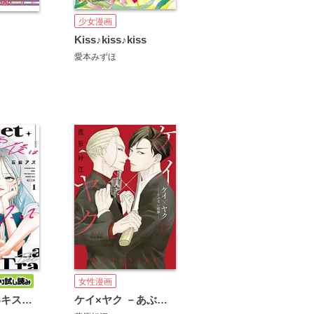
少女漫画
Kiss♪kiss♪kiss
愛本みずほ
女性漫画
終電後は甘いキスして
ケイ×ヤク －あぶない相棒－