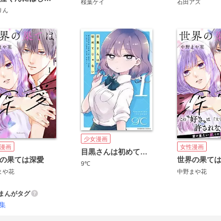
桜葉ケイ
石田アズ
りん
少女漫画
漫画
女性漫画
目黒さんは初めてじゃない
の果ては深愛
9℃
まや花
中野まや花
まんがタグ
集