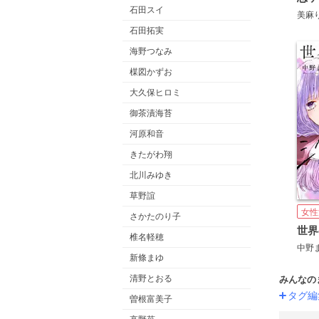
石田スイ
美麻
石田拓実
海野つなみ
楳図かずお
大久保ヒロミ
御茶漬海苔
河原和音
きたがわ翔
北川みゆき
草野誼
女性
さかたのり子
世界
椎名軽穂
中野
新條まゆ
清野とおる
みんなの
タグ編
曽根富美子