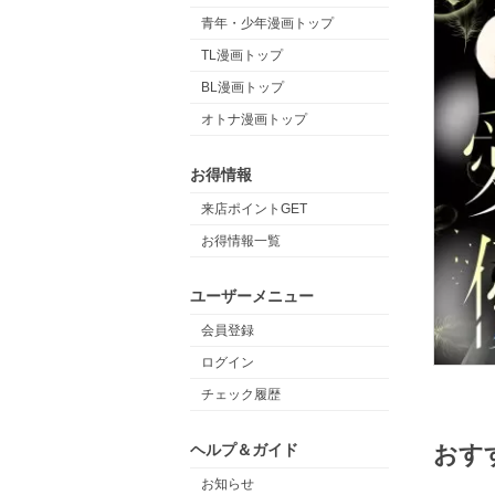
青年・少年漫画トップ
TL漫画トップ
BL漫画トップ
オトナ漫画トップ
お得情報
来店ポイントGET
お得情報一覧
ユーザーメニュー
会員登録
ログイン
チェック履歴
ヘルプ＆ガイド
おす
お知らせ