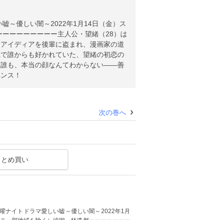
～優しい闇～2022年1月14日（金）ス
ーーーーーーーーー主人公・望緒（28）は
たアイディアを後輩に盗まれ、漫画家の道
麗で誰からも好かれていた、望緒の初恋の
。誰も、本当の顔なんてわからない――善
ペンス！
次の巻へ
まとめ買い
曜ナイトドラマ愛しい嘘～優しい闇～2022年1月