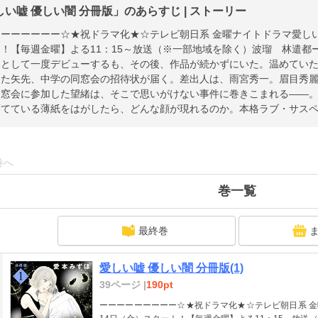
しい嘘 優しい闇 分冊版」のあらすじ | ストーリー
ーーーーーー☆★祝ドラマ化★☆テレビ朝日系 金曜ナイトドラマ愛しい嘘
！【毎週金曜】よる11：15～放送（※一部地域を除く）波瑠 林遣都
家として一度デビューするも、その後、作品が続かずにいた。温めてい
めた矢先、中学の同窓会の招待状が届く。差出人は、雨宮秀一。眉目秀
同窓会に参加した望緒は、そこで思いがけない事件に巻きこまれる――
隔てている薄紙をはがしたら、どんな顔が現れるのか。本格ラブ・サス
巻へ
巻一覧
最終巻
愛しい嘘 優しい闇 分冊版(1)
39ページ |
190pt
ーーーーーーーーー☆★祝ドラマ化★☆テレビ朝日系 金