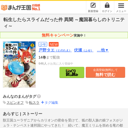
新規登録
ログイン
メニュー
転生したらスライムだった件 異聞 ～魔国暮らしのトリニテ
ィ～
無料キャンペーン
実施中！
少年
NEW
戸野タエ
伏瀬
…他▼
（とのたえ）
（ふせ）
14巻
まで配信
646人
がお気に入り登録中
会員登録(無料)して
無料で読む
みんなのまんがタグ
スピンオフ
転スラ
タグ編集
あらすじ | ストーリー
獣王国ユーラザニアからカリオンの密命を受けて、狐の獣人族の娘フォスがジ
ュラ・テンペスト連邦国にやってきた！ 続いて、魔王ミリムを崇める竜の都