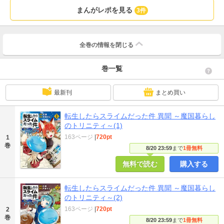
まんがレポを見る
3件
全巻の情報を
閉じる
巻一覧
最新刊
まとめ買い
転生したらスライムだった件 異聞 ～魔国暮らし
のトリニティ～(1)
163ページ
|
720pt
1
巻
8/20 23:59
まで
1冊無料
無料で読む
購入する
転生したらスライムだった件 異聞 ～魔国暮らし
のトリニティ～(2)
163ページ
|
720pt
2
巻
8/20 23:59
まで
1冊無料