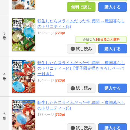
無料で読む
購入する
転生したらスライムだった件 異聞 ～魔国暮らし
のトリニティ～(3)
163ページ
|
720pt
3
巻
会員なら
1冊まるごと無料
試し読み
購入する
転生したらスライムだった件 異聞 ～魔国暮らし
のトリニティ～(4)【電子限定描きおろしペーパ
ー付き】
4
巻
164ページ
|
720pt
試し読み
購入する
転生したらスライムだった件 異聞 ～魔国暮らし
のトリニティ～(5)
5
177ページ
|
720pt
巻
試し読み
購入する