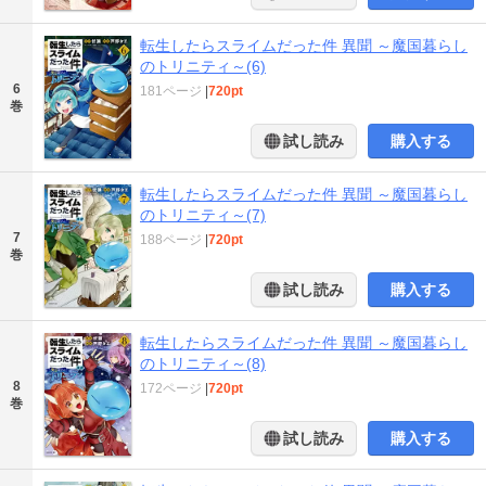
転生したらスライムだった件 異聞 ～魔国暮らし
のトリニティ～(6)
6
181ページ
|
720pt
巻
試し読み
購入する
転生したらスライムだった件 異聞 ～魔国暮らし
のトリニティ～(7)
7
188ページ
|
720pt
巻
試し読み
購入する
転生したらスライムだった件 異聞 ～魔国暮らし
のトリニティ～(8)
8
172ページ
|
720pt
巻
試し読み
購入する