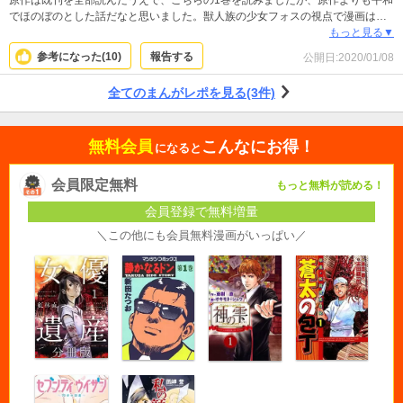
原作は既刊を全部読んだうえで、こちらの1巻を読みましたが、原作よりも平和
でほのぼのとした話だなと思いました。獣人族の少女フォスの視点で漫画は構
成され、日常のあれやそれやが1話完結で語られていきます。原作は最近シリア
もっと見る▼
スさが増して来ているので、「『転スラ』の世界観をのんびりと楽しみたい
参考になった(
10
)
報告する
公開日:
2020/01/08
な」と箸休め的に読みたい方々にはぴったりだと思います。惜しむらくは、ち
ょっと平和過ぎて物足りなさを感じるかな、といったところでしょうか。で
全てのまんがレポを見る(3件)
も、この手のスピンオフ作品が原作よりシリアスになってはいけないでしょう
し、原作に無かったことを捏造したり、原作より先の未来を描くわけにもいか
ないので、こういう平和路線になるのは、スピンオフ作品のある意味宿命かと
無料会員
こんなにお得！
思います。箸休めには、本当にぴったりなのでオススメです。
になると
会員限定無料
もっと無料が読める！
会員登録で無料増量
＼この他にも会員無料漫画がいっぱい／