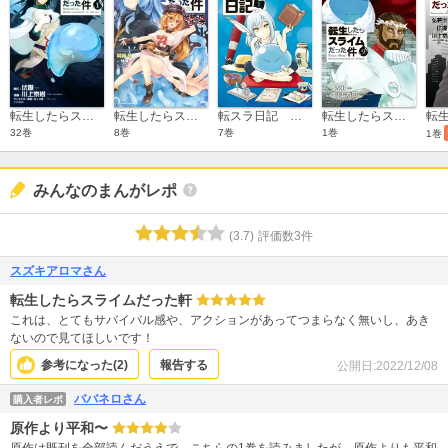
転生したらスライムだった件
転生したらスライムだった件－魔物の国の歩き方－
転スラ日記 転生したらスライムだった件
転生したらスライムだった件 特装版(9)
32巻
8巻
7巻
1巻
1巻
みんなのまんがレポ
(
3.7
)
評価数
3
件
スズキアロマさん
転生したらスライムだった軒
これは、とてもサバイバル感や、アクションがあってつまらなく無いし、あき
ないので見てほしいです！
参考になった(
2
)
報告する
公開日:
2022/12/08
ババネロさん
購入者レポ
原作より平和〜