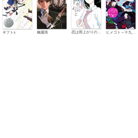
恋は雨上がりのように
ギフト±
幽麗塔
ヒメゴト～十九歳の制服～