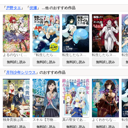
「
戸野タエ
」 「
伏瀬
」
のおすすめ作品
…他
よるのないくに2～日々花盛り～
『転生したらスライムだった件』シリーズまるっと試し読みパック
転生したらスライムだった件
転生したらスライムだった件 クレイマンREVENGE
無料試し読み
無料試し読み
無料試し読み
無料試し読み
「
月刊少年シリウス
」のおすすめ作品
独身貴族は異世界を謳歌する ～結婚しない男の優雅なおひとりさまライフ～
スキル【万物支配】に目覚めたおっさんは、ダンジョンで生計を立てることにしました～無職から始める支配者無双～
真の聖女である私は追放されました。だからこの国はもう終わりです
よくわからないけれど異世界に転生していたようです
無料試し読み
無料試し読み
無料試し読み
無料試し読み