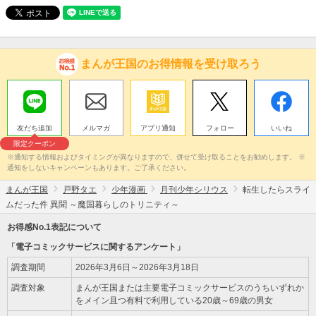
まんが王国のお得情報を受け取ろう
友だち追加
メルマガ
アプリ通知
フォロー
いいね
限定クーポン
※通知する情報およびタイミングが異なりますので、併せて受け取ることをお勧めします。 ※
通知をしないキャンペーンもあります。ご了承ください。
まんが王国
戸野タエ
少年漫画
月刊少年シリウス
転生したらスライ
ムだった件 異聞 ～魔国暮らしのトリニティ～
お得感No.1表記について
「電子コミックサービスに関するアンケート」
調査期間
2026年3月6日～2026年3月18日
調査対象
まんが王国または主要電子コミックサービスのうちいずれか
をメイン且つ有料で利用している20歳～69歳の男女