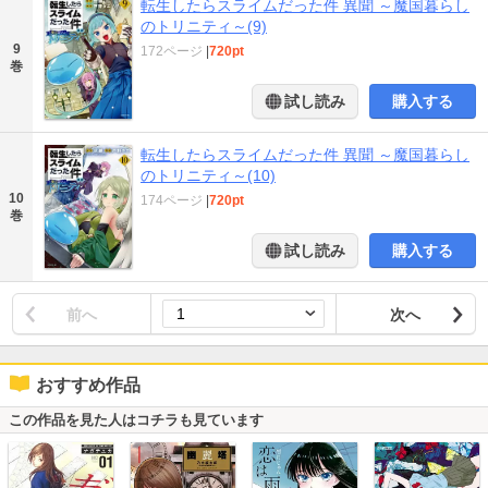
転生したらスライムだった件 異聞 ～魔国暮らし
のトリニティ～(9)
9
172ページ
|
720pt
巻
試し読み
購入する
転生したらスライムだった件 異聞 ～魔国暮らし
のトリニティ～(10)
10
174ページ
|
720pt
巻
試し読み
購入する
前へ
次へ
おすすめ作品
この作品を見た人はコチラも見ています