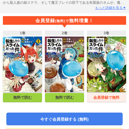
から龍人族の娘ステラ、そして魔王フレイの部下である有翼族のネムが、魔物
たちの間で注目を集めるリムルがジュラの大森林に建国した新たな国テンペス
もっと詳細を見る▼
トを訪れる。それぞれの思惑を秘めた3人の新たな住人は、驚愕すべき速度で発
展するテンペストで何を見るのか？ 伏瀬先生原案・監修の『転生したらスラ
会員登録
無料増量！
(無料)で
イムだった件』公式外伝開幕！！
1巻
2巻
3巻
無料で読む
無料で読む
会員登録で無料
今すぐ会員登録する (無料)