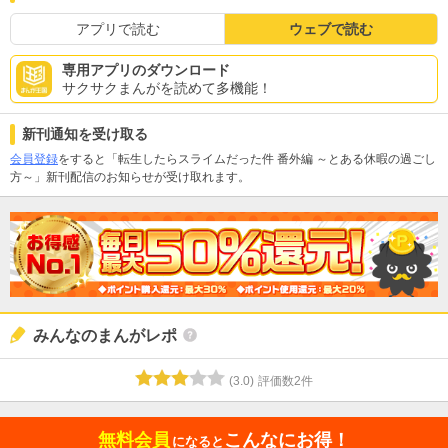
アプリで読む
ウェブで読む
専用アプリのダウンロード
サクサクまんがを読めて多機能！
新刊通知を受け取る
会員登録
をすると「転生したらスライムだった件 番外編 ～とある休暇の過ごし
方～」新刊配信のお知らせが受け取れます。
みんなのまんがレポ
(
3.0
)
評価数
2
件
無料会員
こんなにお得！
になると