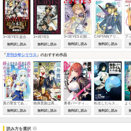
3×3EYES 幻獣の森の遭難者
CAPTAINアリス ALICE AIR SHIP JAPAN
3×3EYES 超合本版
3×3EYES
無料試し読み
無料試し読み
無料試し読み
無料試し読み
「
月刊少年シリウス
」のおすすめ作品
真の聖女である私は追放されました。だからこの国はもう終わりです
独身貴族は異世界を謳歌する ～結婚しない男の優雅なおひとりさまライフ～
勇者パーティを追い出された器用貧乏 ～パーティ事情で付与術士をやっていた剣士、万能へと至る～
転生したらスライムだった件
無料試し読み
無料試し読み
無料試し読み
無料試し読み
読み方を選択