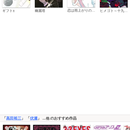
恋は雨上がりのように
ギフト±
幽麗塔
ヒメゴト～十九歳の制服～
「
高田裕三
」 「
伏瀬
」
のおすすめ作品
…他