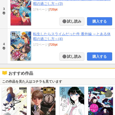
暇の過ごし方～(3)
3
174ページ
|
720pt
巻
試し読み
購入する
転生したらスライムだった件 番外編 ～とある休
暇の過ごし方～(4)
4
172ページ
|
720pt
巻
試し読み
購入する
おすすめ作品
この作品を見た人はコチラも見ています