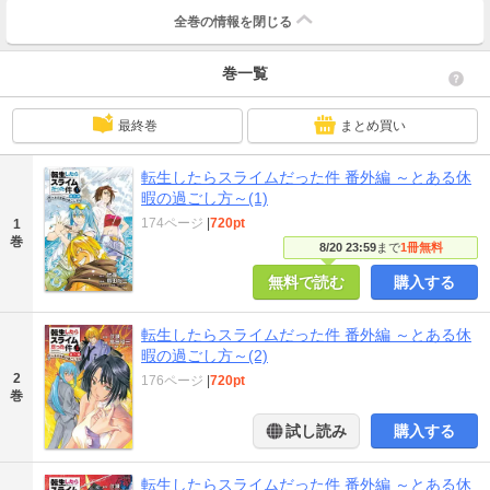
全巻の情報を
閉じる
巻一覧
最終巻
まとめ買い
転生したらスライムだった件 番外編 ～とある休
暇の過ごし方～(1)
174ページ
|
720pt
1
巻
8/20 23:59
まで
1冊無料
無料で読む
購入する
転生したらスライムだった件 番外編 ～とある休
暇の過ごし方～(2)
2
176ページ
|
720pt
巻
試し読み
購入する
転生したらスライムだった件 番外編 ～とある休