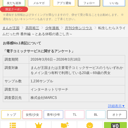
友だち追加
メルマガ
アプリ通知
フォロー
いいね
限定クーポン
※通知する情報およびタイミングが異なりますので、併せて受け取ることをお勧めします。 ※
通知をしないキャンペーンもあります。ご了承ください。
まんが王国
高田裕三
少年漫画
月刊少年シリウス
転生したらスライ
ムだった件 番外編 ～とある休暇の過ごし方～
お得感No.1表記について
「電子コミックサービスに関するアンケート」
調査期間
2026年3月6日～2026年3月18日
調査対象
まんが王国または主要電子コミックサービスのうちいずれか
をメイン且つ有料で利用している20歳～69歳の男女
サンプル数
1,236サンプル
調査方法
インターネットリサーチ
調査委託先
株式会社MARCS
詳細表示▼
トップ
女性/少女
青年/少年
TL
BL
オトナ