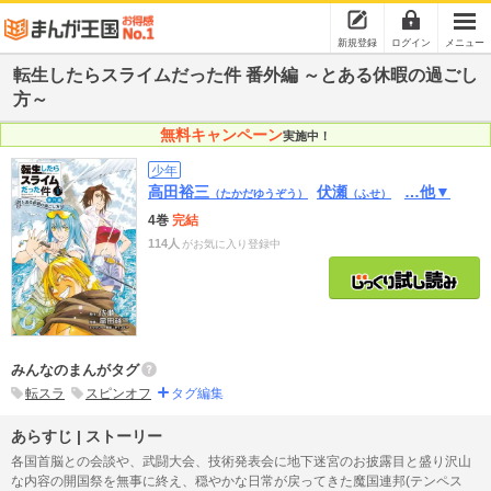
新規登録
ログイン
メニュー
転生したらスライムだった件 番外編 ～とある休暇の過ごし
方～
無料キャンペーン
実施中！
少年
高田裕三
伏瀬
…他▼
（たかだゆうぞう）
（ふせ）
4巻
完結
114人
がお気に入り登録中
みんなのまんがタグ
転スラ
スピンオフ
タグ編集
あらすじ | ストーリー
各国首脳との会談や、武闘大会、技術発表会に地下迷宮のお披露目と盛り沢山
な内容の開国祭を無事に終え、穏やかな日常が戻ってきた魔国連邦(テンペス