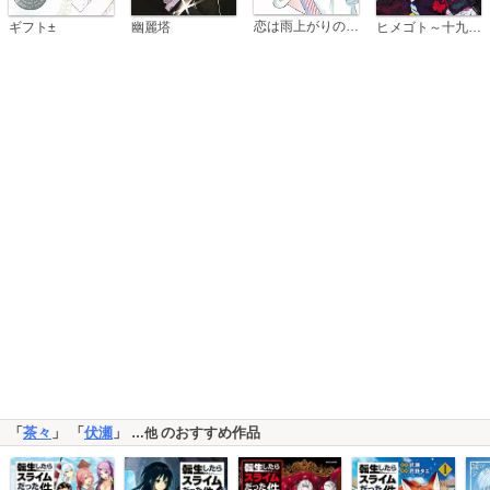
恋は雨上がりのように
ギフト±
幽麗塔
ヒメゴト～十九歳の制服～
「
茶々
」 「
伏瀬
」
のおすすめ作品
…他