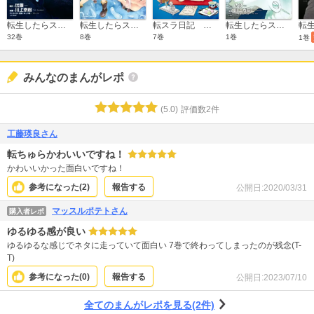
転生したらスライムだった件
転生したらスライムだった件－魔物の国の歩き方－
転スラ日記 転生したらスライムだった件
転生したらスライムだった件 特装版(9)
32巻
8巻
7巻
1巻
1巻
みんなのまんがレポ
(
5.0
)
評価数
2
件
工藤瑛良さん
転ちゅらかわいいですね！
かわいいかった面白いですね！
参考になった(
2
)
報告する
公開日:
2020/03/31
マッスルポテトさん
購入者レポ
ゆるゆる感が良い
ゆるゆるな感じでネタに走っていて面白い 7巻で終わってしまったのが残念(T-
T)
参考になった(
0
)
報告する
公開日:
2023/07/10
全てのまんがレポを見る(2件)