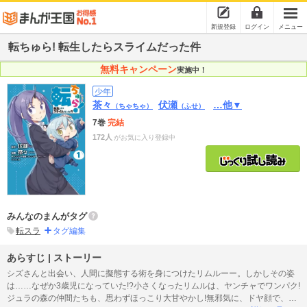
新規登録
ログイン
メニュー
転ちゅら! 転生したらスライムだった件
無料キャンペーン
実施中！
少年
茶々
伏瀬
…他▼
（ちゃちゃ）
（ふせ）
7巻
完結
172人
がお気に入り登録中
みんなのまんがタグ
転スラ
タグ編集
あらすじ | ストーリー
シズさんと出会い、人間に擬態する術を身につけたリムルーー。しかしその姿
は……なぜか3歳児になっていた!?小さくなったリムルは、ヤンチャでワンパク!
ジュラの森の仲間たちも、思わずほっこり大甘やかし!無邪気に、ドヤ顔で、ち