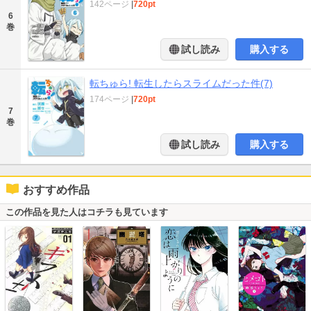
142ページ
|
720pt
6
巻
試し読み
購入する
転ちゅら! 転生したらスライムだった件(7)
174ページ
|
720pt
7
巻
試し読み
購入する
おすすめ作品
この作品を見た人はコチラも見ています