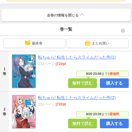
全巻の情報を
閉じる
巻一覧
最終巻
まとめ買い
転ちゅら! 転生したらスライムだった件(1)
132ページ
|
720pt
1
巻
8/20 23:59
まで
1冊無料
無料で読む
購入する
転ちゅら! 転生したらスライムだった件(2)
131ページ
|
720pt
2
巻
8/20 23:59
まで
1冊無料
無料で読む
購入する