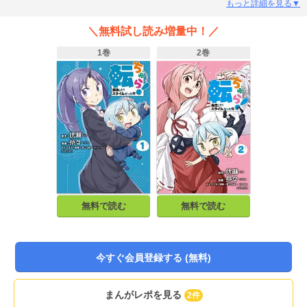
びっこリムルがごきげんに繰り広げる、母性本能直撃の『転生したらスライム
もっと詳細を見る▼
だった件』公式スピンオフ4コマ!
＼無料試し読み増量中！／
1巻
2巻
無料で読む
無料で読む
今すぐ会員登録する (無料)
まんがレポを見る
2件