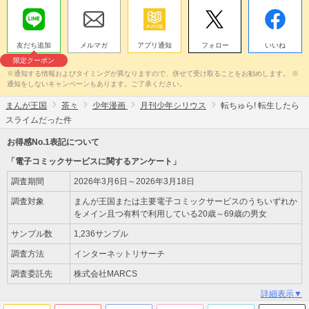
友だち追加
メルマガ
アプリ通知
フォロー
いいね
限定クーポン
※通知する情報およびタイミングが異なりますので、併せて受け取ることをお勧めします。 ※
通知をしないキャンペーンもあります。ご了承ください。
まんが王国
茶々
少年漫画
月刊少年シリウス
転ちゅら! 転生したら
スライムだった件
お得感No.1表記について
「電子コミックサービスに関するアンケート」
調査期間
2026年3月6日～2026年3月18日
調査対象
まんが王国または主要電子コミックサービスのうちいずれか
をメイン且つ有料で利用している20歳～69歳の男女
サンプル数
1,236サンプル
調査方法
インターネットリサーチ
調査委託先
株式会社MARCS
詳細表示▼