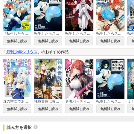
『転生したらスライムだった件』シリーズまるっと試し読みパック
転生したらスライムだった件
転生したらスライムだった件 クレイマンREVENGE
転生したらスライムだった件 異聞 ～魔国暮らしのトリニティ～
無料試し読み
無料試し読み
無料試し読み
無料試し読み
「
月刊少年シリウス
」のおすすめ作品
真の聖女である私は追放されました。だからこの国はもう終わりです
独身貴族は異世界を謳歌する ～結婚しない男の優雅なおひとりさまライフ～
勇者パーティを追い出された器用貧乏 ～パーティ事情で付与術士をやっていた剣士、万能へと至る～
転生したらスライムだった件
無料試し読み
無料試し読み
無料試し読み
無料試し読み
読み方を選択