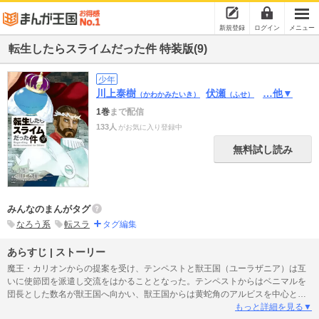
新規登録
ログイン
メニュー
転生したらスライムだった件 特装版(9)
少年
川上泰樹
伏瀬
…他▼
（かわかみたいき）
（ふせ）
1巻
まで配信
133人
がお気に入り登録中
無料試し読み
みんなのまんがタグ
なろう系
転スラ
タグ編集
あらすじ | ストーリー
魔王・カリオンからの提案を受け、テンペストと獣王国（ユーラザニア）は互
いに使節団を派遣し交流をはかることとなった。テンペストからはベニマルを
団長とした数名が獣王国へ向かい、獣王国からは黄蛇角のアルビスを中心とす
る使節団がテンペストに到着。順調に交流が開始されると思われたが、挨拶も
もっと詳細を見る▼