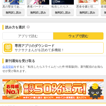
真の聖女である私は追放されました。だからこの国はもう終わりです
勇者パーティを追い出された器用貧乏 ～パーティ事情で付与術士をやっていた剣士、万能へと至る～
転生したらスライムだった件
悪食令嬢と狂血公爵 ～その魔物、私が美味しくいただきます！～
無料試し読み
無料試し読み
無料試し読み
無料試し読み
読み方を選択
アプリで読む
ウェブで読む
専用アプリのダウンロード
サクサクまんがを読めて多機能！
新刊通知を受け取る
会員登録
をすると「転生したらスライムだった件 特装版(9)」新刊配信のお知ら
せが受け取れます。