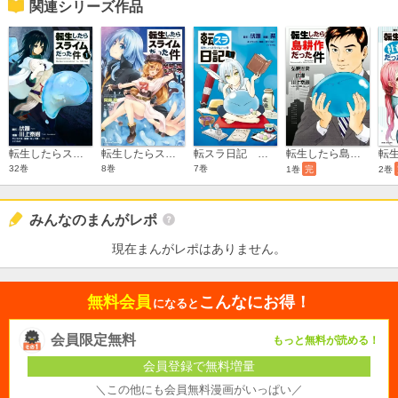
関連シリーズ作品
転生したらスライムだった件
転生したらスライムだった件－魔物の国の歩き方－
転スラ日記 転生したらスライムだった件
転生したら島耕作だった件
32巻
8巻
7巻
1巻
完
2巻
みんなのまんがレポ
現在まんがレポはありません。
無料会員
こんなにお得！
になると
会員限定無料
もっと無料が読める！
会員登録で無料増量
＼この他にも会員無料漫画がいっぱい／