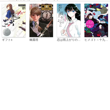
恋は雨上がりのように
ギフト±
幽麗塔
ヒメゴト～十九歳の制服～