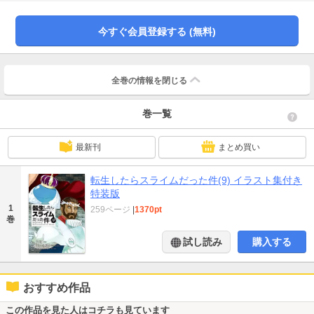
そこそこにリムルに対し敵意を剥き出しにする獣王国使節団の面々。一筋縄で
はいかない獣王国との国交の行方は…？
今すぐ会員登録する (無料)
全巻の情報を
閉じる
巻一覧
最新刊
まとめ買い
転生したらスライムだった件(9) イラスト集付き
特装版
1
259ページ
|
1370pt
巻
試し読み
購入する
おすすめ作品
この作品を見た人はコチラも見ています