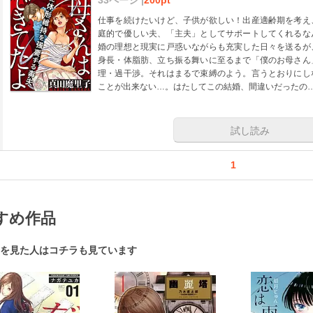
33ページ |
200pt
仕事を続けたいけど、子供が欲しい！出産適齢期を考え
庭的で優しい夫、「主夫」としてサポートしてくれるな
婚の理想と現実に戸惑いながらも充実した日々を送るが
身長・体脂肪、立ち振る舞いに至るまで「僕のお母さん
理・過干渉。それはまるで束縛のよう。言うとおりにし
ことが出来ない…。はたしてこの結婚、間違いだったの
試し読み
1
すめ作品
を見た人はコチラも見ています