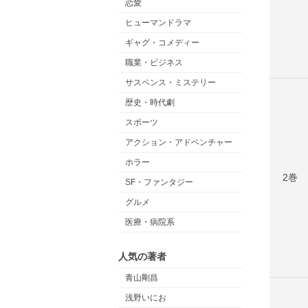
恋愛
ヒューマンドラマ
ギャグ・コメディー
職業・ビジネス
サスペンス・ミステリー
歴史・時代劇
スポーツ
アクション・アドベンチャー
ホラー
2巻
SF・ファンタジー
グルメ
医療・病院系
人気の著者
青山剛昌
浅野いにお