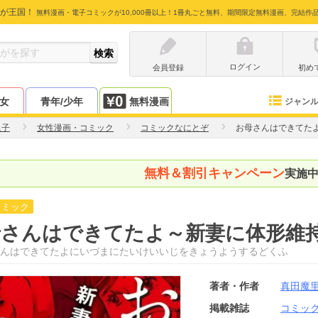
が王国！
無料漫画・電子コミックが10,000冊以上！1冊丸ごと無料、期間限定無料漫画、完結作
ログイン
会員登録
初め
少女
青年/少年
無料漫画
ジャン
里子
女性漫画・コミック
コミックなにとぞ
お母さんはできてた
無料＆割引キャンペーン
実施
コミック
母さんはできてたよ～新妻に体形維
んはできてたよにいづまにたいけいいじをきょうようするどくふ
著者・作者
真田魔
掲載雑誌
コミッ