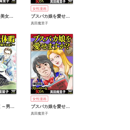
女性漫画
整形級メイク美女のパパ活
ブスバカ娘を愛せますか？
真田魔里子
女性漫画
男の育児休暇 ～男もワンオペ育児体験すれば？～
ブスバカ娘を愛せますか？（単話版）＜ブスバカ娘を愛せますか？＞
真田魔里子