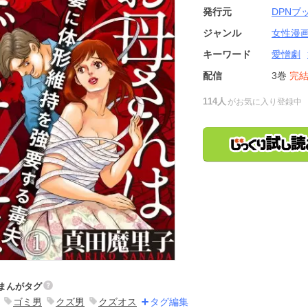
発行元
DPNブ
ジャンル
女性漫
キーワード
愛憎劇
配信
3巻
完
114人
がお気に入り登録中
まんがタグ
ゴミ男
クズ男
クズオス
タグ編集