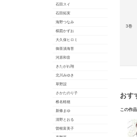
石田スイ
石田拓実
海野つなみ
3巻
楳図かずお
大久保ヒロミ
御茶漬海苔
河原和音
きたがわ翔
北川みゆき
草野誼
さかたのり子
おす
椎名軽穂
この作品
新條まゆ
清野とおる
曽根富美子