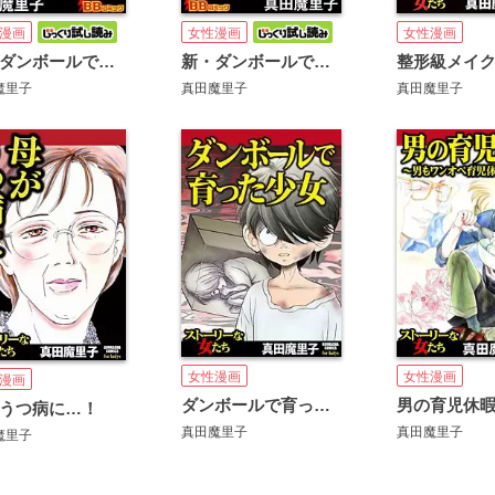
漫画
女性漫画
女性漫画
新・ダンボールで育った少女（分冊版）
新・ダンボールで育った少女
魔里子
真田魔里子
真田魔里子
女性漫画
女性漫画
漫画
ダンボールで育った少女
うつ病に…！
真田魔里子
真田魔里子
魔里子