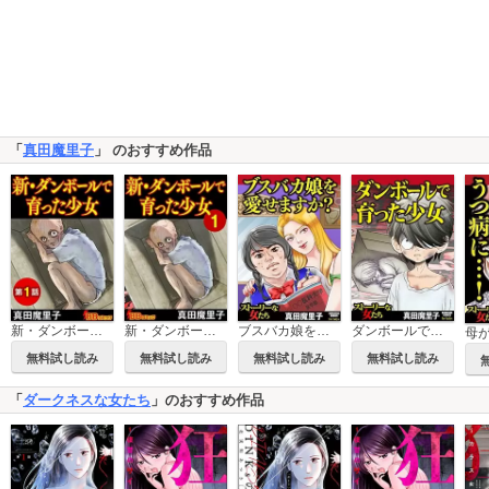
「
真田魔里子
」 のおすすめ作品
新・ダンボールで育った少女（分冊版）
新・ダンボールで育った少女
ブスバカ娘を愛せますか？
ダンボールで育った少女
無料試し読み
無料試し読み
無料試し読み
無料試し読み
「
ダークネスな女たち
」のおすすめ作品