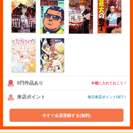
0円作品あり
本棚に入れておこう！
来店ポイント
毎日来店ポイントGET！
今すぐ会員登録する(無料)