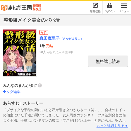
新規登録
ログイン
メニュー
整形級メイク美女のパパ活
女性
真田魔里子
（さなだまりこ）
1巻
完結
28人
がお気に入り登録中
無料試し読み
みんなのまんがタグ
タグ編集
あらすじ | ストーリー
「ブサイクな千穂の隣にいると私が引き立つからさー（笑）」。会社のトイレ
の個室にいた千穂が聞いてしまった、友人同僚のホンネ！ ブス差別発言に傷
つく千穂。千穂はバンドマンの彼に「ブスだけど床上手」と誉められ、収入の
すべてを貢いできた女。けれども、ボロクズのように捨てられ苦しんでいた。
もっと詳細を見る▼