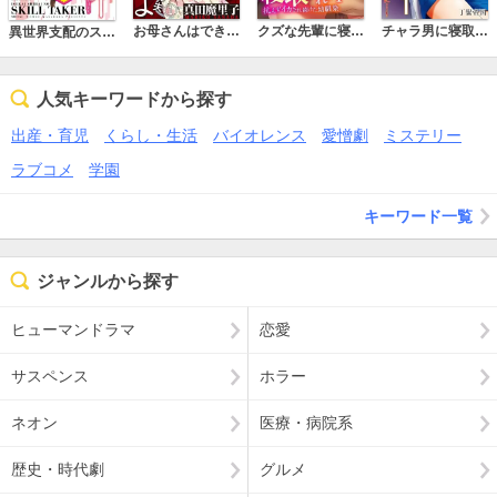
クズな先輩に寝取られて～抗えずイカされ続けた幼馴染～（フルカラー）
チャラ男に寝取られた先輩-どうしてあんな男に…-
お母さんはできてたよ～新妻に体形維持を強要する毒夫～
異世界支配のスキルテイカー ゼロから始める奴隷ハーレム セクシーブーストカラー版
人気キーワードから探す
出産・育児
くらし・生活
バイオレンス
愛憎劇
ミステリー
ラブコメ
学園
キーワード一覧
ジャンルから探す
ヒューマンドラマ
恋愛
サスペンス
ホラー
ネオン
医療・病院系
歴史・時代劇
グルメ