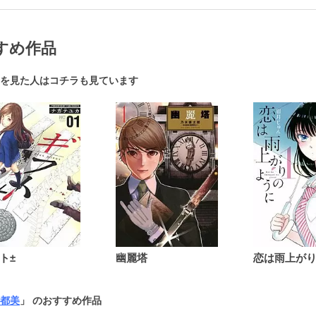
すめ作品
を見た人はコチラも見ています
ト±
幽麗塔
都美
」 のおすすめ作品