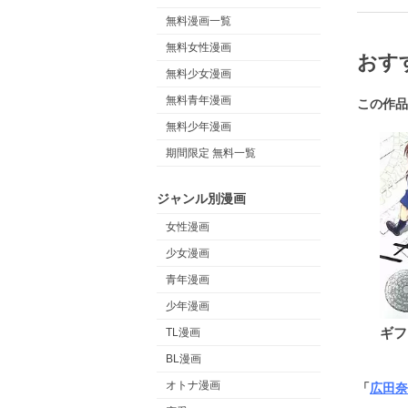
無料漫画一覧
無料女性漫画
おす
無料少女漫画
無料青年漫画
この作品
無料少年漫画
期間限定 無料一覧
ジャンル別漫画
女性漫画
少女漫画
青年漫画
少年漫画
ギフ
TL漫画
BL漫画
オトナ漫画
「
広田奈