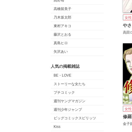
高野苺
高橋留美子
乃木坂太郎
女性
東村アキコ
高田
藤沢とおる
真島ヒロ
矢沢あい
人気の掲載雑誌
BE・LOVE
ストーリーな女たち
プチコミック
週刊ヤングマガジン
女性
週刊少年ジャンプ
修羅
ビッグコミックスピリッツ
金子
Kiss