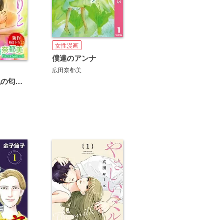
女性漫画
僕達のアンナ
広田奈都美
彼の香りと私の匂い Love Silky