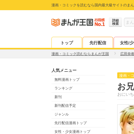
漫画・コミックを読むなら国内最大級サイトのまん
詳細
検索
トップ
先行配信
女性/
漫画・コミック読むならまんが王国
広田奈
人気メニュー
漫画・
無料漫画トップ
お
ランキング
おにいち
新刊
新刊配信予定
ジャンル
先行配信漫画トップ
女性・少女漫画トップ