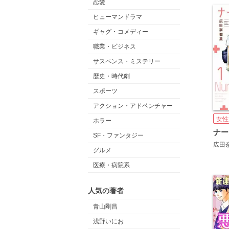
恋愛
ヒューマンドラマ
ギャグ・コメディー
職業・ビジネス
サスペンス・ミステリー
歴史・時代劇
スポーツ
アクション・アドベンチャー
女性
ホラー
SF・ファンタジー
広田
グルメ
医療・病院系
人気の著者
青山剛昌
浅野いにお