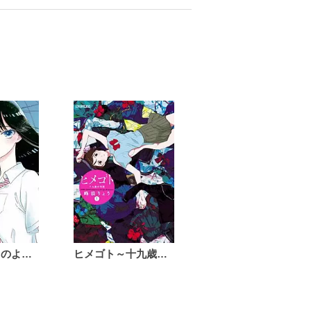
恋は雨上がりのように
ヒメゴト～十九歳の制服～