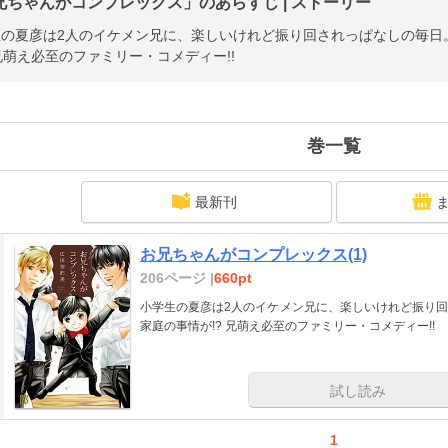
兄ちゃんがコンプレックス」のあらすじ | ストーリー
生の夏彦は2人のイケメン兄に、楽しいけれど振り回されっぱなしの毎日
 兄萌え必至のファミリー・コメディー!!
巻一覧
最新刊
お兄ちゃんがコンプレックス(1)
206ページ |
660pt
小学生の夏彦は2人のイケメン兄に、楽しいけれど振り
家庭の事情が!? 兄萌え必至のファミリー・コメディー!!
試し読み
1