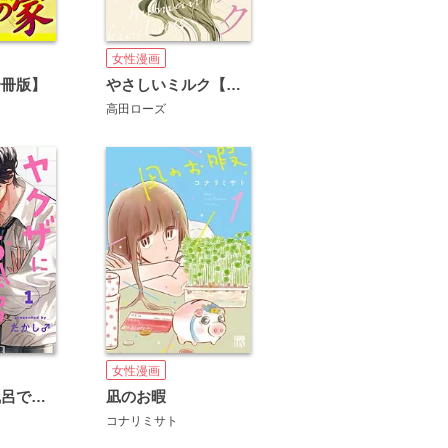
女性漫画
分冊版】
やさしいミルク【分冊版】
高田ローズ
女性漫画
ヤクザにお風呂で働かされてます。【分冊版】
凪のお暇
コナリミサト