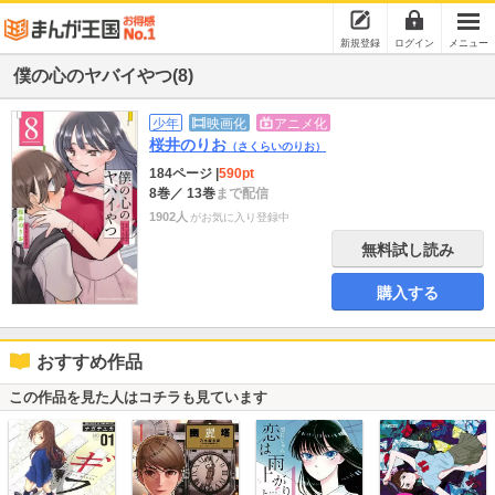
新規登録
ログイン
メニュー
僕の心のヤバイやつ(8)
少年
映画化
アニメ化
桜井のりお
（さくらいのりお）
184ページ
|
590pt
8巻
／ 13巻
まで配信
1902人
がお気に入り登録中
無料試し読み
購入する
おすすめ作品
この作品を見た人はコチラも見ています