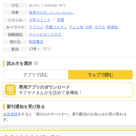
かな
ぼくのこころのやばいやつ
桜井のりお
作家
（さくらいのりお）
少年コミック
恋愛
ジャンル
ラブコメ
学園コメディ
アニメ化
日常
モデル
映画化
キーワード
チャンピオンクロス
掲載雑誌
秋田書店
発行元
13巻
まで配信
配信
読み方を選択
アプリで読む
ウェブで読む
専用アプリのダウンロード
サクサクまんがを読めて多機能！
新刊通知を受け取る
会員登録
をすると「僕の心のヤバイやつ」新刊配信のお知らせが受け取れま
す。