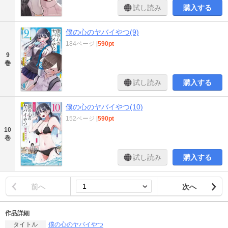
試し読み
購入する
僕の心のヤバイやつ(9)
184ページ
|
590pt
9
巻
試し読み
購入する
僕の心のヤバイやつ(10)
152ページ
|
590pt
10
巻
試し読み
購入する
前へ
次へ
作品詳細
僕の心のヤバイやつ
タイトル