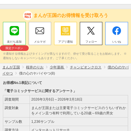
まんが王国のお得情報を受け取ろう
友だち追加
メルマガ
アプリ通知
フォロー
いいね
限定クーポン
※通知する情報およびタイミングが異なりますので、併せて受け取ることをお勧めします。 ※
通知をしないキャンペーンもあります。ご了承ください。
まんが王国
桜井のりお
少年漫画
チャンピオンクロス
僕の心のヤバ
イやつ
僕の心のヤバイやつ(8)
お得感No.1表記について
「電子コミックサービスに関するアンケート」
調査期間
2026年3月6日～2026年3月18日
調査対象
まんが王国または主要電子コミックサービスのうちいずれか
をメイン且つ有料で利用している20歳～69歳の男女
サンプル数
1,236サンプル
調査方法
インターネットリサーチ