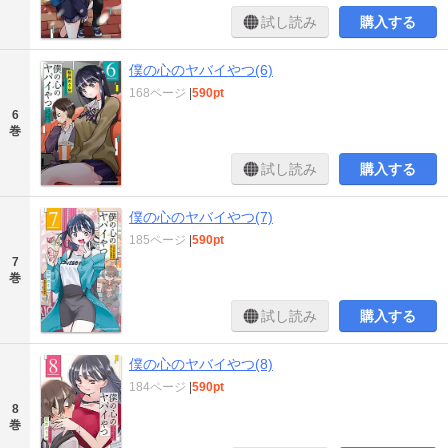
試し読み
購入する
僕の心のヤバイやつ(6)
168ページ
|
590pt
6
巻
試し読み
購入する
僕の心のヤバイやつ(7)
185ページ
|
590pt
7
巻
試し読み
購入する
僕の心のヤバイやつ(8)
184ページ
|
590pt
8
巻