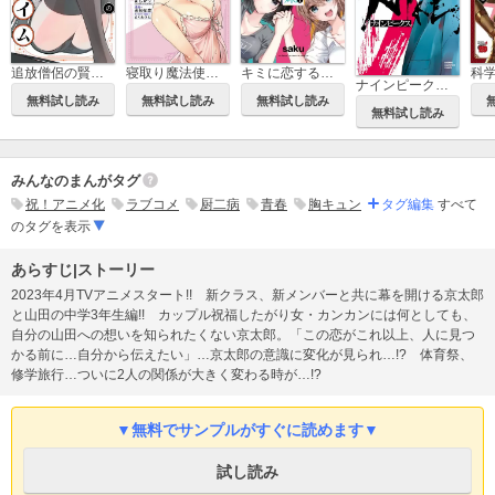
追放僧侶の賢者タイム
寝取り魔法使いの冒険
キミに恋する三姉妹
ナインピークス NINE PEAKS
無料試し読み
無料試し読み
無料試し読み
無料試し読み
みんなのまんがタグ
祝！アニメ化
ラブコメ
厨二病
青春
胸キュン
タグ編集
すべて
のタグを表示
あらすじ|ストーリー
2023年4月TVアニメスタート!! 新クラス、新メンバーと共に幕を開ける京太郎
と山田の中学3年生編!! カップル祝福したがり女・カンカンには何としても、
自分の山田への想いを知られたくない京太郎。「この恋がこれ以上、人に見つ
かる前に…自分から伝えたい」…京太郎の意識に変化が見られ…!? 体育祭、
修学旅行…ついに2人の関係が大きく変わる時が…!?
▼無料でサンプルがすぐに読めます▼
試し読み