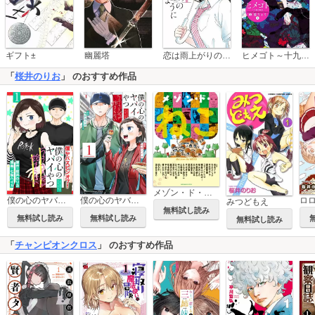
恋は雨上がりのように
ギフト±
幽麗塔
ヒメゴト～十九歳の制服～
「
桜井のりお
」 のおすすめ作品
メゾン・ド・ねこ
僕の心のヤバイやつ ラブコメディが始まらない(話売り)
僕の心のヤバイやつ ラブコメディが始まらない
ロ
みつどもえ
無料試し読み
無料試し読み
無料試し読み
無料試し読み
「
チャンピオンクロス
」 のおすすめ作品