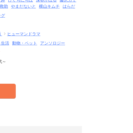
さみ
ひぐちにちほ
深谷かほる
藤沢カミ
救助
やまだないと
横山キムチ
はらだ
ング
画
ヒューマンドラマ
・生活
動物・ペット
アンソロジー
結
代～