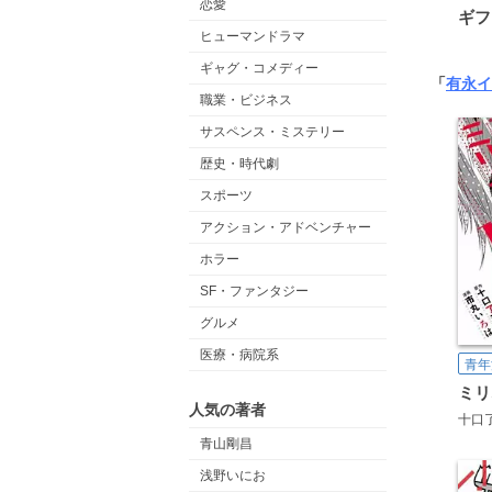
恋愛
ギフ
ヒューマンドラマ
ギャグ・コメディー
「
有永イ
職業・ビジネス
サスペンス・ミステリー
歴史・時代劇
スポーツ
アクション・アドベンチャー
ホラー
SF・ファンタジー
グルメ
医療・病院系
青年
ミリ
人気の著者
十口
青山剛昌
浅野いにお