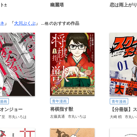
ト±
幽麗塔
ネ
」 「
大川ぶくぶ
」
のおすすめ作品
…他
青年漫画
漫画
青年漫画
将棋指す獣
オンジョー
左藤真通
市丸いろは
了至
市丸いろは
大崎 梢
市丸い