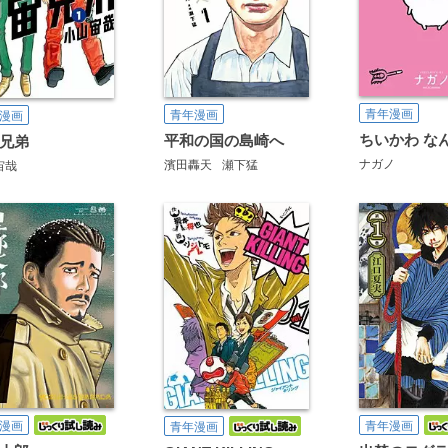
青年漫画
青年漫画
漫画
平和の国の島崎へ
兄弟
ナガノ
濱田轟天
瀬下猛
宙哉
漫画
青年漫画
青年漫画