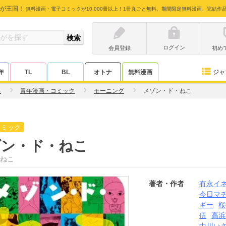
が王国！
無料漫画・電子コミックが10,000冊以上！1冊丸ごと無料、期間限定無料漫画、完結作
ログイン
会員登録
初め
ジャ
年
TL
BL
オトナ
無料漫画
ネ
青年漫画・コミック
モーニング
メゾン・ド・ねこ
コミック
ゾン・ド・ねこ
ねこ
著者・作者
有永イ
今日マ
ギー
桜
伍
高浜