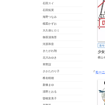
石田スイ
石田拓実
海野つなみ
楳図かずお
大久保ヒロミ
御茶漬海苔
河原和音
青年
きたがわ翔
少女
横山
北川みゆき
草野誼
さかたのり子
「
モーニ
椎名軽穂
新條まゆ
清野とおる
曽根富美子