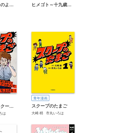
恋は雨上がりのように
ヒメゴト～十九歳の制服～
青年漫画
スクープのたまご
【分冊版】スクープのたまご
大崎 梢
市丸いろは
ろは