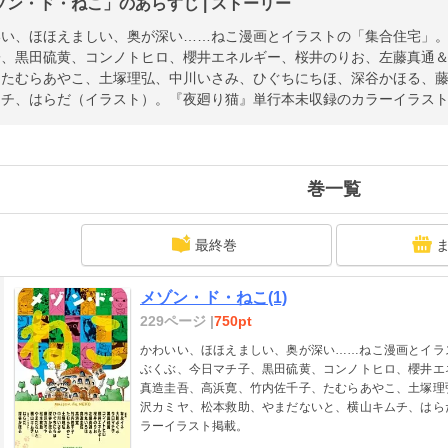
ゾン・ド・ねこ」のあらすじ | ストーリー
いい、ほほえましい、奥が深い……ねこ漫画とイラストの「集合住宅」
子、黒田硫黄、コンノトヒロ、櫻井エネルギー、桜井のりお、左藤真通
、たむらあやこ、土塚理弘、中川いさみ、ひぐちにちほ、深谷かほる、
ムチ、はらだ（イラスト）。『夜廻り猫』単行本未収録のカラーイラス
巻一覧
最終巻
メゾン・ド・ねこ(1)
229ページ |
750pt
かわいい、ほほえましい、奥が深い……ねこ漫画とイラ
ぶくぶ、今日マチ子、黒田硫黄、コンノトヒロ、櫻井エ
真造圭吾、高浜寛、竹内佐千子、たむらあやこ、土塚理
沢カミヤ、松本救助、やまだないと、横山キムチ、はら
ラーイラスト掲載。