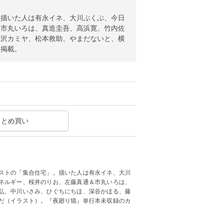
。描いた人は有永イネ、大川ぶくぶ、今日
＆市丸いろは、真造圭吾、高浜寛、竹内佐
藤沢カミヤ、松本救助、やまだないと、横
ト掲載。
まとめ買い
ストの「集合住宅」。描いた人は有永イネ、大川
ネルギー、桜井のりお、左藤真通＆市丸いろは、
弘、中川いさみ、ひぐちにちほ、深谷かほる、藤
だ（イラスト）。『夜廻り猫』単行本未収録のカ