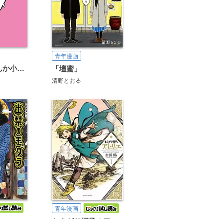
青年漫画
ちいかわ なんか小さくてかわいいやつ
「壇蜜」
清野とおる
青年漫画