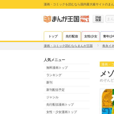
漫画・コミックを読むなら国内最大級サイトのまん
詳細
検索
トップ
先行配信
女性/少女
青年/少
漫画・コミック読むならまんが王国
有永イ
人気メニュー
漫画・
無料漫画トップ
メ
ランキング
めぞんど
新刊
新刊配信予定
ジャンル
先行配信漫画トップ
女性・少女漫画トップ