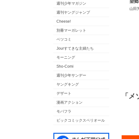
望郷
週刊少年マガジン
山田
週刊ヤングジャンプ
Cheese!
別冊マーガレット
ベツコミ
Jourすてきな主婦たち
モーニング
Sho-Comi
週刊少年サンデー
ヤングキング
デザート
「メ
漫画アクション
モバフラ
ビックコミックスペリオール