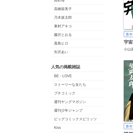
高野苺
高橋留美子
乃木坂太郎
東村アキコ
青年
藤沢とおる
宇宙
真島ヒロ
小山
矢沢あい
人気の掲載雑誌
BE・LOVE
ストーリーな女たち
プチコミック
週刊ヤングマガジン
週刊少年ジャンプ
ビッグコミックスピリッツ
青年
Kiss