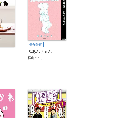
青年漫画
ふあんちゃん
横山キムチ