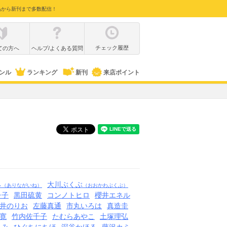
品から新刊まで多数配信！
チェック履歴
ての方へ
ヘルプ/よくある質問
ンル
ランキング
新刊
来店ポイント
ネ
大川ぶくぶ
（ありながいね）
（おおかわぶくぶ）
チ子
黒田硫黄
コンノトヒロ
櫻井エネル
井のりお
左藤真通
市丸いろは
真造圭
寛
竹内佐千子
たむらあやこ
土塚理弘