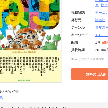
中川い
ヤ
松本
掲載雑誌
モーニ
発行元
講談社
ジャンル
青年漫
キーワード
くらし
配信
1巻
完
掲載時期
2010年
41人
がお気に入り登録中
無料試し読み
まんがタグ
集