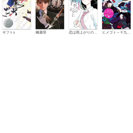
恋は雨上がりのように
ギフト±
幽麗塔
ヒメゴト～十九歳の制服～