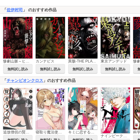
「
佐伊村司
」 のおすすめ作品
異骸-THE PLAY DEAD/ALIVE-
東京アンデッド
惨劇山脈～ヒグマ襲撃～
カンナビス
無料試し読み
無料試し読み
無料試し読み
無料試し読み
「
チャンピオンクロス
」のおすすめ作品
追放僧侶の賢者タイム
寝取り魔法使いの冒険
キミに恋する三姉妹
ナインピークス NINE PEAKS
無料試し読み
無料試し読み
無料試し読み