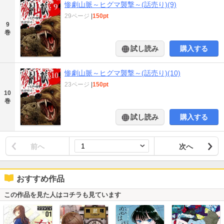
惨劇山脈～ヒグマ襲撃～(話売り)(9)
29ページ
|
150pt
9
巻
試し読み
購入する
惨劇山脈～ヒグマ襲撃～(話売り)(10)
23ページ
|
150pt
10
巻
試し読み
購入する
前へ
次へ
おすすめ作品
この作品を見た人はコチラも見ています