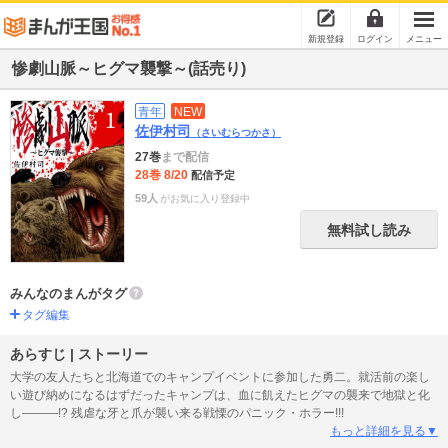
新規登録
ログイン
メニュー
惨劇山脈～ヒグマ襲撃～(話売り)
青年
NEW
佐伊村司
（さいむらつかさ）
27巻
まで配信
28巻 8/20
配信予定
59人
がお気に入り登録中
無料試し読み
みんなのまんがタグ
タグ編集
あらすじ | ストーリー
大学の友人たちと北海道でのキャンプイベントに参加した勇二。就活前の楽し
い遊び納めになるはずだったキャンプは、血に飢えたヒグマの襲来で地獄と化
し―――!? 残虐な牙と爪が襲い来る戦慄のパニック・ホラー!!!
もっと詳細を見る▼