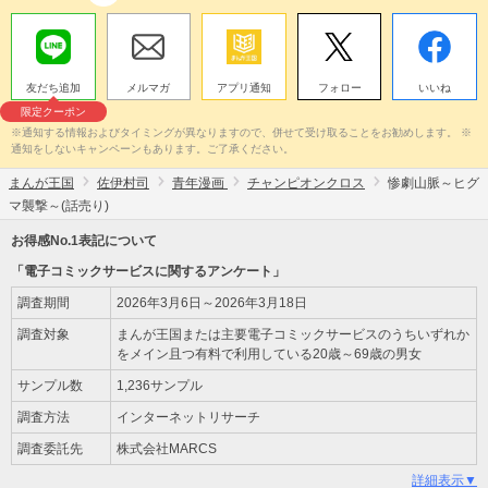
友だち追加
メルマガ
アプリ通知
フォロー
いいね
限定クーポン
※通知する情報およびタイミングが異なりますので、併せて受け取ることをお勧めします。 ※
通知をしないキャンペーンもあります。ご了承ください。
まんが王国
佐伊村司
青年漫画
チャンピオンクロス
惨劇山脈～ヒグ
マ襲撃～(話売り)
お得感No.1表記について
「電子コミックサービスに関するアンケート」
調査期間
2026年3月6日～2026年3月18日
調査対象
まんが王国または主要電子コミックサービスのうちいずれか
をメイン且つ有料で利用している20歳～69歳の男女
サンプル数
1,236サンプル
調査方法
インターネットリサーチ
調査委託先
株式会社MARCS
詳細表示▼