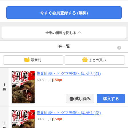
今すぐ会員登録する (無料)
全巻の情報を
閉じる
巻一覧
最新刊
まとめ買い
惨劇山脈～ヒグマ襲撃～(話売り)(1)
60ページ
|
150pt
1
巻
試し読み
購入する
惨劇山脈～ヒグマ襲撃～(話売り)(2)
30ページ
|
150pt
2