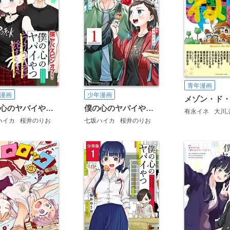
青年漫画
漫画
少年漫画
メゾン・ド
僕の心のヤバイやつ ラブコメディが始まらない(話売り)
僕の心のヤバイやつ ラブコメディが始まらない
有永イネ
大川
ハイカ
桜井のりお
七坂ハイカ
桜井のりお