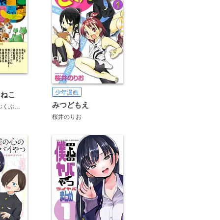
少年漫画
・ねこ
みつどもえ
ぶくぶ
今日マチ子
黒田硫黄
コンノトヒロ
櫻井エネルギー
桜井のりお
左藤
桜井のりお