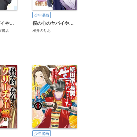
少年漫画
僕の心のヤバイやつ TVアニメ公式ガイドブック
僕の心のヤバイやつ ツイヤバまとめ
田書店
桜井のりお
少年漫画