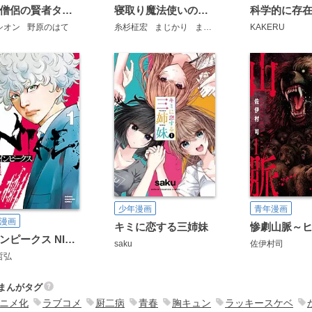
追放僧侶の賢者タイム
寝取り魔法使いの冒険
シオン
野原のはて
糸杉柾宏
まじかり
まくわうに
KAKERU
少年漫画
青年漫画
漫画
キミに恋する三姉妹
ナインピークス NINE PEAKS
saku
佐伊村司
哲弘
まんがタグ
ニメ化
ラブコメ
厨二病
青春
胸キュン
ラッキースケベ