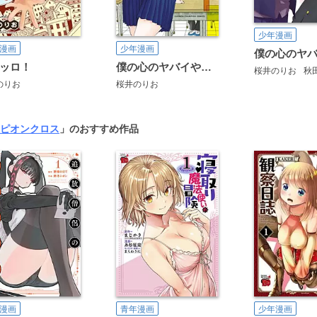
少年漫画
漫画
少年漫画
ッロ！
僕の心のヤバイやつ【分冊版】
桜井のりお
秋
のりお
桜井のりお
ピオンクロス
」のおすすめ作品
漫画
青年漫画
少年漫画