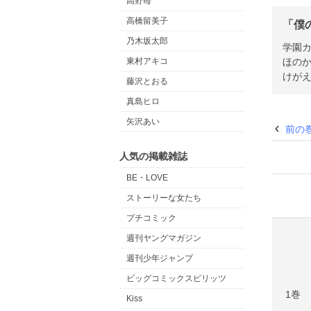
高野苺
高橋留美子
「僕
乃木坂太郎
学園
ほの
東村アキコ
けが
藤沢とおる
真島ヒロ
矢沢あい
前の
人気の掲載雑誌
BE・LOVE
ストーリーな女たち
プチコミック
週刊ヤングマガジン
週刊少年ジャンプ
ビッグコミックスピリッツ
1巻
Kiss