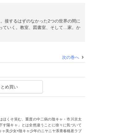
。接するはずのなかった2つの世界の間に
っていく。教室、図書室、そして…家。か
次の巻へ
まとめ買い
はほくそ笑む、重度の中二病の陰キャ・市川京太
下す陽キャ」とは全然違うことに徐々に気づいて
陽キャ美少女×陰キャ少年のニヤニヤ系青春格差ラブ