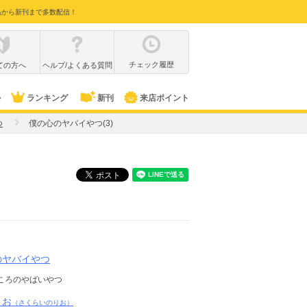
品から新刊まで多数配信！
チェック履歴
ての方へ
ヘルプ/よくある質問
ル
ランキング
新刊
来店ポイント
つ
僕の心のヤバイやつ(3)
のヤバイやつ
ころのやばいやつ
りお
（さくらいのりお）