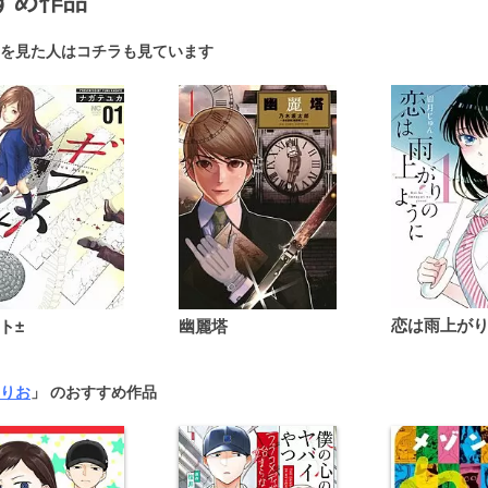
すめ作品
を見た人はコチラも見ています
ト±
幽麗塔
りお
」 のおすすめ作品