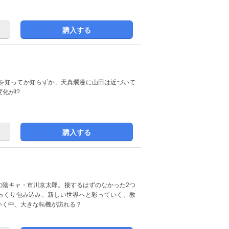
購入する
を知ってか知らずか、天真爛漫に山田は近づいて
化が!?
購入する
の陰キャ・市川京太郎。接するはずのなかった2つ
っくり包み込み、新しい世界へと彩っていく。教
いく中、大きな転機が訪れる？