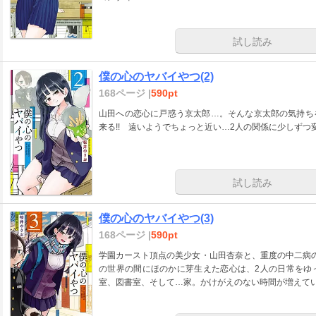
試し読み
僕の心のヤバイやつ(2)
168ページ |
590pt
山田への恋心に戸惑う京太郎…。そんな京太郎の気持ち
来る!! 遠いようでちょっと近い…2人の関係に少しずつ変
試し読み
僕の心のヤバイやつ(3)
168ページ |
590pt
学園カースト頂点の美少女・山田杏奈と、重度の中二病
の世界の間にほのかに芽生えた恋心は、2人の日常をゆ
室、図書室、そして…家。かけがえのない時間が増えて