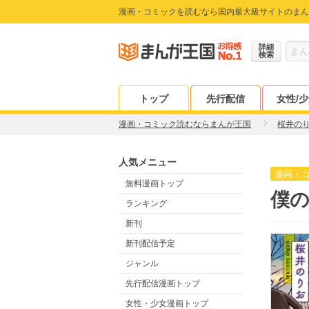
漫画・コミックを読むなら国内最大級サイトのまん
詳細
検索
トップ
先行配信
女性/
漫画・コミック読むならまんが王国
桜井の
人気メニュー
漫画・
無料漫画トップ
僕の
ランキング
新刊
新刊配信予定
ジャンル
先行配信漫画トップ
女性・少女漫画トップ