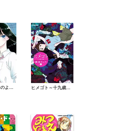
恋は雨上がりのように
ヒメゴト～十九歳の制服～