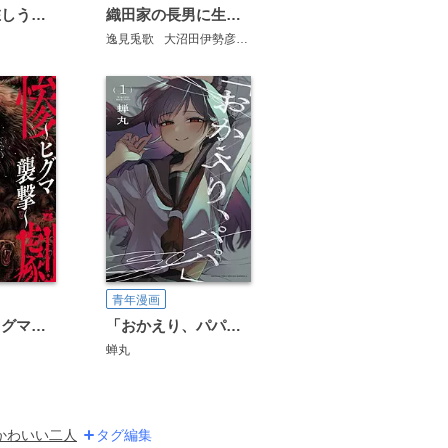
科学的に存在しうるクリーチャー娘の観察日誌
織田家の長男に生まれました～戦国時代に転生したけど、死にたくないので改革を起こします～
逸見兎歌
大沼田伊勢彦
平沢下戸
青年漫画
惨劇山脈～ヒグマ襲撃～
「おかえり、パパ」【電子単行本】
蝉丸
かわいい二人
タグ編集