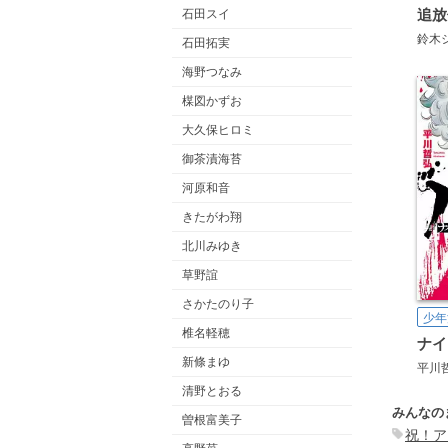
石田スイ
鈴木
石田拓実
海野つなみ
楳図かずお
大久保ヒロミ
御茶漬海苔
河原和音
きたがわ翔
北川みゆき
草野誼
さかたのり子
少年
椎名軽穂
新條まゆ
平川
清野とおる
みんなの
曽根富美子
祝！ア