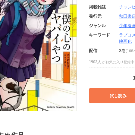
掲載雑誌
チャン
発行元
秋田書
ジャンル
少年漫
キーワード
ラブコ
映画化
配信
3巻
(16
1902人
がお気に入り登録中
試し読み