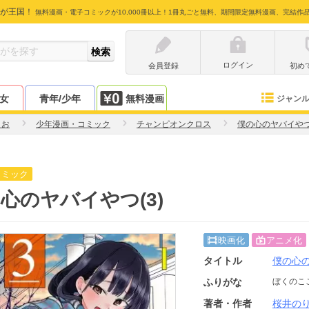
が王国！
無料漫画・電子コミックが10,000冊以上！1冊丸ごと無料、期間限定無料漫画、完結作
ログイン
会員登録
初め
少女
青年/少年
無料漫画
ジャン
りお
少年漫画・コミック
チャンピオンクロス
僕の心のヤバイや
コミック
心のヤバイやつ(3)
映画化
アニメ化
タイトル
僕の心
ふりがな
ぼくのこ
著者・作者
桜井の