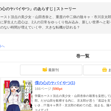
の心のヤバイやつ」のあらすじ | ストーリー
カースト頂点の美少女・山田杏奈と、重度の中二病の陰キャ・市川京太郎
かに芽生えた恋心は、2人の日常をゆっくり包み込み、新しい世界へと彩
えのない時間が増えていく中、大きな転機が訪れる？
巻へ
巻一覧
最新刊
僕の心のヤバイやつ(1)
166ページ |
590pt
学園カースト頂点の美少女・山田杏奈の殺害を妄想して
郎。だが山田を観察する内に、京太郎が思う「底辺を見
いき…!? 陰キャ男子・京太郎の初めての恋、始まる。
コメディ!!