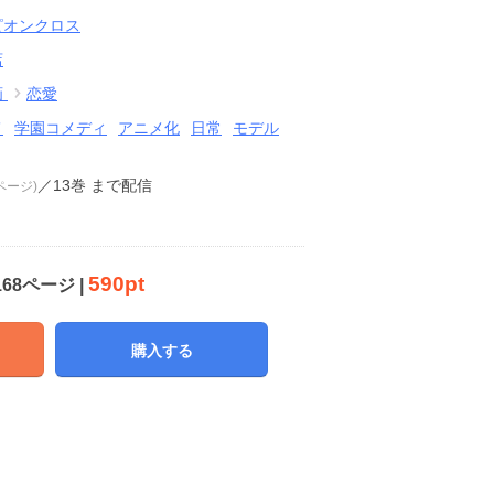
ピオンクロス
店
画
恋愛
メ
学園コメディ
アニメ化
日常
モデル
／13巻
まで配信
8ページ)
590pt
168ページ |
購入する