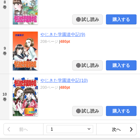
8
巻
試し読み
購入する
やじきた学園道中記(9)
208ページ
|
480pt
9
巻
試し読み
購入する
やじきた学園道中記(10)
200ページ
|
480pt
10
巻
試し読み
購入する
前へ
次へ