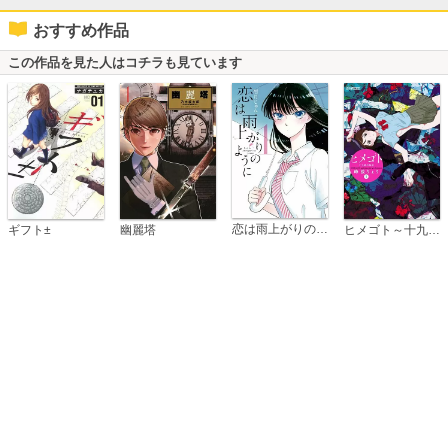
おすすめ作品
この作品を見た人はコチラも見ています
恋は雨上がりのように
ギフト±
幽麗塔
ヒメゴト～十九歳の制服～