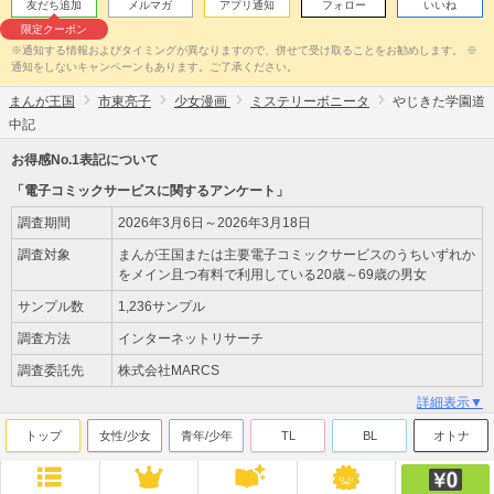
友だち追加
メルマガ
アプリ通知
フォロー
いいね
限定クーポン
※通知する情報およびタイミングが異なりますので、併せて受け取ることをお勧めします。 ※
通知をしないキャンペーンもあります。ご了承ください。
まんが王国
市東亮子
少女漫画
ミステリーボニータ
やじきた学園道
中記
お得感No.1表記について
「電子コミックサービスに関するアンケート」
調査期間
2026年3月6日～2026年3月18日
調査対象
まんが王国または主要電子コミックサービスのうちいずれか
をメイン且つ有料で利用している20歳～69歳の男女
サンプル数
1,236サンプル
調査方法
インターネットリサーチ
調査委託先
株式会社MARCS
詳細表示▼
トップ
女性/少女
青年/少年
TL
BL
オトナ