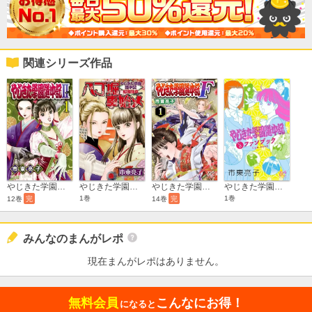
関連シリーズ作品
やじきた学園道中記II
やじきた学園道中記 昭和仕立 八丁堀事始メ
やじきた学園道中記F
やじきた学園道中記公式ファンブック
1巻
1巻
12巻
完
14巻
完
みんなのまんがレポ
現在まんがレポはありません。
無料会員
こんなにお得！
になると