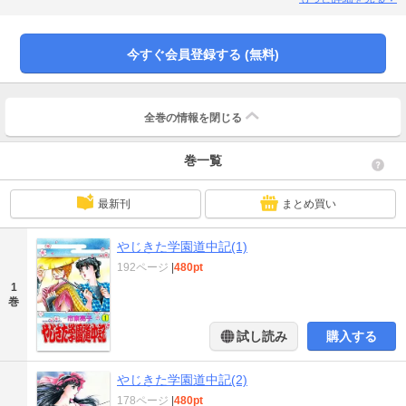
也、謎の従者・各雲斎小鉄、八丁堀の大門、四天王の一人・緑川、青菱の菊千
代、そして姿の見えない葵上総介。個性派キャラクターが繰り広げる学園捕物
帳第一巻、ここに見参!!
今すぐ会員登録する (無料)
全巻の情報を
閉じる
巻一覧
最新刊
まとめ買い
やじきた学園道中記(1)
192ページ
|
480pt
1
巻
試し読み
購入する
やじきた学園道中記(2)
178ページ
|
480pt