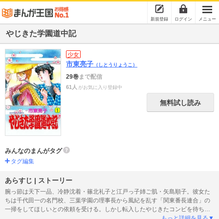
新規登録
ログイン
メニュー
やじきた学園道中記
少女
市東亮子
（しとうりょうこ）
29巻
まで配信
61人
がお気に入り登録中
無料試し読み
みんなのまんがタグ
タグ編集
あらすじ | ストーリー
腕っ節は天下一品、冷静沈着・篠北礼子と江戸っ子姉ご肌・矢島順子。彼女た
ちは千代田一の名門校、三葉学園の理事長から風紀を乱す「関東番長連合」の
一掃をしてほしいとの依頼を受ける。しかし転入したやじきたコンビを待ち受
けていたのは番長連合だけでなく、裏に潜む謎の影だった…。総長の徳也雪
もっと詳細を見る▼