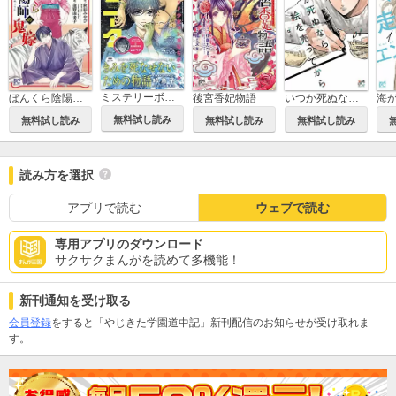
ミステリーボニータ
ぼんくら陰陽師の鬼嫁
後宮香妃物語
いつか死ぬなら絵を売ってから
無料試し読み
無料試し読み
無料試し読み
無料試し読み
読み方を選択
アプリで読む
ウェブで読む
専用アプリのダウンロード
サクサクまんがを読めて多機能！
新刊通知を受け取る
会員登録
をすると「やじきた学園道中記」新刊配信のお知らせが受け取れま
す。