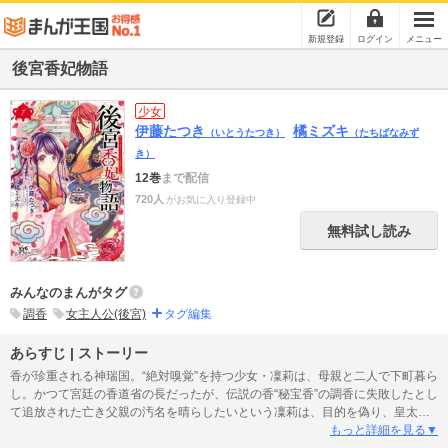
新規登録
ログイン
メニュー
後宮香妃物語
少女
伊藤たつき
橘ミズキ
（いとうたつき）
（たちばなみず
き）
12巻
まで配信
720人
がお気に入り登録中
無料試し読み
みんなのまんがタグ
調香
女主人公(後宮)
タグ編集
あらすじ | ストーリー
香が珍重される神瑞国。“絶対嗅覚”を持つ少女・凜莉は、母親と二人で下町暮ら
し。かつて宮廷の香道省の長だったが、伝説の香“秘宝香”の調香に失敗したとし
て追放された亡き父親の汚名を晴らしたいという凜莉は、目的を偽り、皇太
子・煌翔の後宮に入ることに。だけど、後宮入り早々、その目的が煌翔にバレ
もっと詳細を見る▼