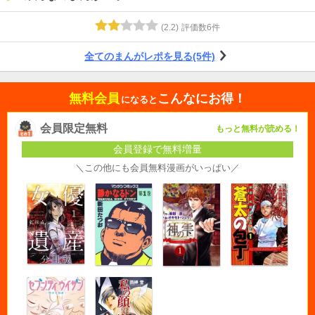
(
2.2
)
評価数
6
件
全てのまんがレポを見る(5件)
無料会員
こんなにお得！
になると
会員限定無料
もっと無料が読める！
会員登録で無料増量
＼この他にも会員無料漫画がいっぱい／