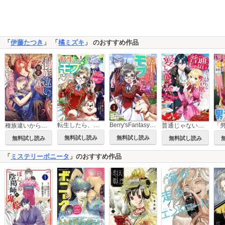
「
伊藤たつき
」 「
橘ミズキ
」 のおすすめ作品
転生したら、モブでした（涙）～死亡フラグを回避するため、薬師になります～
Berry'sFantasy転生したら、モブでした（涙）～死亡フラグを回避するため、薬師になります～
種族違いから溺愛される！？～お疲れ令嬢は貴族社会にもう懲り懲りです～アンソロジーコミック
普通じゃないと言われる令嬢でも愛してくれますか？アンソロジーコミック
無料試し読み
無料試し読み
無料試し読み
無料試し読み
「
ミステリーボニータ
」のおすすめ作品