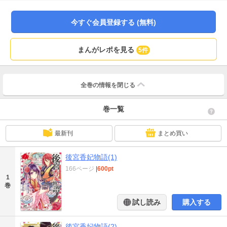
てしまい…!!? 大人気小説をコミカライズ!! 香の力で運命と恋を切り拓く中華後
宮ストーリー!!
今すぐ会員登録する (無料)
まんがレポを見る
5件
全巻の情報を
閉じる
巻一覧
最新刊
まとめ買い
後宮香妃物語(1)
166ページ
|
600pt
1
巻
試し読み
購入する
後宮香妃物語(2)