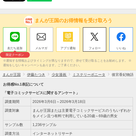
まんが王国のお得情報を受け取ろう
友だち追加
メルマガ
アプリ通知
フォロー
いいね
限定クーポン
※通知する情報およびタイミングが異なりますので、併せて受け取ることをお勧めします。 ※
通知をしないキャンペーンもあります。ご了承ください。
まんが王国
伊藤たつき
少女漫画
ミステリーボニータ
後宮香妃物語
お得感No.1表記について
「電子コミックサービスに関するアンケート」
調査期間
2026年3月6日～2026年3月18日
調査対象
まんが王国または主要電子コミックサービスのうちいずれか
をメイン且つ有料で利用している20歳～69歳の男女
サンプル数
1,236サンプル
調査方法
インターネットリサーチ