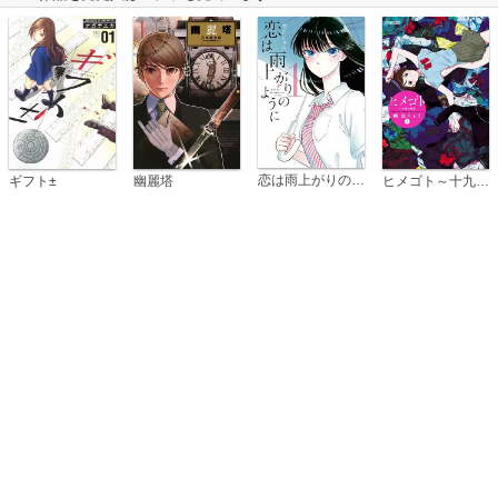
恋は雨上がりのように
ギフト±
幽麗塔
ヒメゴト～十九歳の制服～