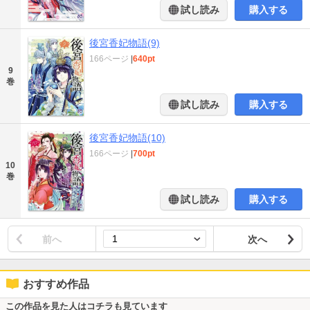
試し読み
購入する
後宮香妃物語(9)
166ページ
|
640pt
9
巻
試し読み
購入する
後宮香妃物語(10)
166ページ
|
700pt
10
巻
試し読み
購入する
前へ
次へ
おすすめ作品
この作品を見た人はコチラも見ています