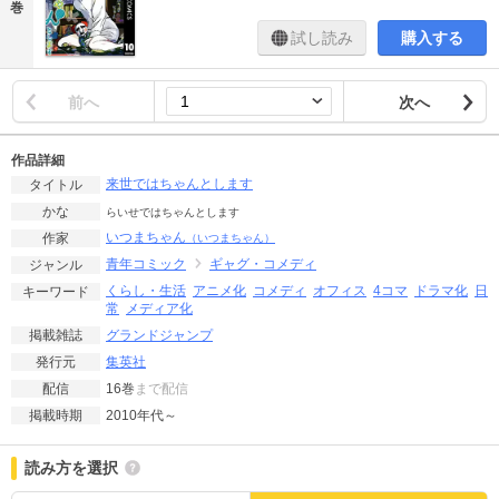
巻
試し読み
購入する
前へ
次へ
作品詳細
来世ではちゃんとします
タイトル
かな
らいせではちゃんとします
いつまちゃん
作家
（いつまちゃん）
青年コミック
ギャグ・コメディ
ジャンル
くらし・生活
アニメ化
コメディ
オフィス
4コマ
ドラマ化
日
キーワード
常
メディア化
グランドジャンプ
掲載雑誌
集英社
発行元
16巻
まで配信
配信
2010年代～
掲載時期
読み方を選択