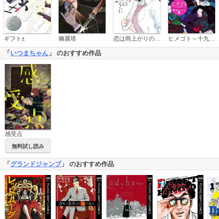
恋は雨上がりのように
ギフト±
幽麗塔
ヒメゴト～十九歳の制服～
「
いつまちゃん
」 のおすすめ作品
感受点
無料試し読み
「
グランドジャンプ
」 のおすすめ作品