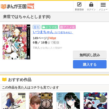
新規登録
ログイン
メニュー
来世ではちゃんとします(6)
青年
ドラマ化
アニメ化
いつまちゃん
（いつまちゃん）
149ページ
|
740pt
6巻
／ 16巻
まで配信
738人
がお気に入り登録中
無料試し読み
購入する
おすすめ作品
この作品を見た人はコチラも見ています