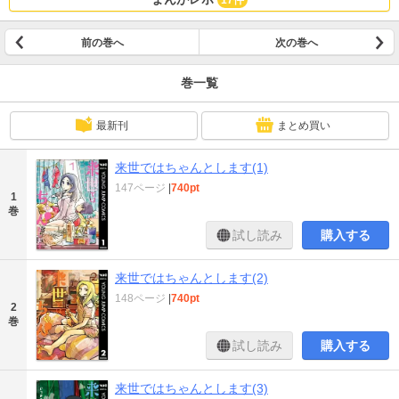
前の巻へ
次の巻へ
巻一覧
最新刊
まとめ買い
来世ではちゃんとします(1)
147ページ
|
740pt
1
巻
試し読み
購入する
来世ではちゃんとします(2)
148ページ
|
740pt
2
巻
試し読み
購入する
来世ではちゃんとします(3)