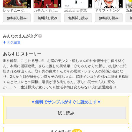
レッドムーダン～皇帝に成り上がった女～
カモのネギには毒がある 加茂教授の人間経済学講義
adabana 徒花
ドラフトキング
無料試し読み
無料試し読み
無料試し読み
無料試し読み
みんなのまんがタグ
タグ編集
あらすじ|ストーリー
出社解禁、こじれる思い!! お隣の美少女・梢ちゃんの社会復帰を手伝う林く
ん。本業に漫画連載、さらに推しの風俗嬢・心ちゃんからの新しいお願いに忙
殺される檜山くん。取引先の白木くんとその居候・レオくんの関係が気にな
り、2人から目が離せない腐女子の梅ちゃん。保護インコとの別れに怯える松田
くんとセフレとの同棲に暗雲が漂う桃ちゃん。寂しい同士の2人に変化
が……？ 生活様式が変わっても性活事情は変わらない現代恋愛絵巻!!!!
▼無料でサンプルがすぐに読めます▼
試し読み
まんがレポ
17件