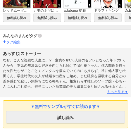
レッドムーダン～皇帝に成り上がった女～
カモのネギには毒がある 加茂教授の人間経済学講義
adabana 徒花
ドラフトキング
無料試し読み
無料試し読み
無料試し読み
無料試し読み
みんなのまんがタグ
タグ編集
あらすじ|ストーリー
なぜ、こんな複雑な人生に…!? 童貞を奪い6人目のセフレとなった年下のFく
んから、本気の無邪気な好意を向けられ続けて悩む桃ちゃん。体の関係を持っ
た女性たちがことごとくメンタルを病んでいくのにも拘らず、常に他人事な松
田くん。学生時代の友人が結婚や出産をし始め、まだ独身を謳歌する自分との
差を感じて寂しい気持ちになる梅ちゃん。相変わらず推しのソープ嬢・心ちゃ
んに入れこむ傍ら、担当についた商業誌の美人編集に振り回される檜山くん。
可愛い女装男子・凪くんとの関係進展に踏み切れないまま隣室の美少女・梢ち
もっと見る▼
ゃんが気になりだす林くん。昼の生活も夜の性生活も乱れまくった人間関係万
華鏡！
▼無料でサンプルがすぐに読めます▼
試し読み