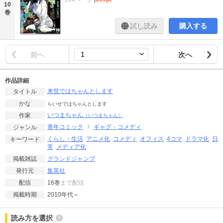
10
巻
試し読み
購入する
前へ
次へ
作品詳細
来世ではちゃんとします
タイトル
かな
らいせではちゃんとします
いつまちゃん
作家
（いつまちゃん）
青年コミック
ギャグ・コメディ
ジャンル
くらし・生活
アニメ化
コメディ
オフィス
4コマ
ドラマ化
日
キーワード
常
メディア化
グランドジャンプ
掲載雑誌
集英社
発行元
16巻
まで配信
配信
2010年代～
掲載時期
読み方を選択