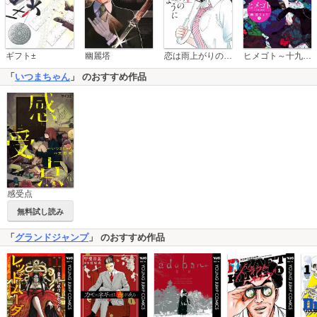
恋は雨上がりのように
ギフト±
幽麗塔
ヒメゴト～十九歳の制服～
「
いつまちゃん
」 のおすすめ作品
感受点
無料試し読み
「
グランドジャンプ
」 のおすすめ作品