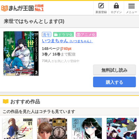
新規登録
ログイン
メニュー
来世ではちゃんとします(3)
青年
ドラマ化
アニメ化
いつまちゃん
（いつまちゃん）
148ページ
|
740pt
3巻
／ 16巻
まで配信
738人
がお気に入り登録中
無料試し読み
購入する
おすすめ作品
この作品を見た人はコチラも見ています