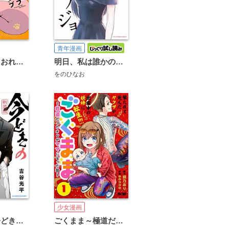
青年漫画
ちくわ戦記～おれのカワイイで地球侵略～
明日、私は誰かのカノジョ
をのひなお
少女漫画
【新装版】今どきの若いモンは
ごくまま～極道だったオレがママになった話～