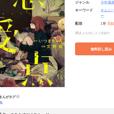
ジャンル
少年漫
キーワード
オムニ
ー
配信
1巻
完
20人
がお気に入り登録中
無料試し読み
まんがタグ
集