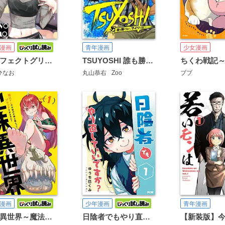
漫画
青年漫画
少女漫画
パーフェクトグリッター
TSUYOSHI 誰も勝てない、アイツには
ひなお
丸山恭右
Zoo
ブブ
漫画
少年漫画
青年漫画
地味異世界～魔法ナシで化物の大群と戦えってブラックすぎません？～
日陰者でもやり直していいですか？