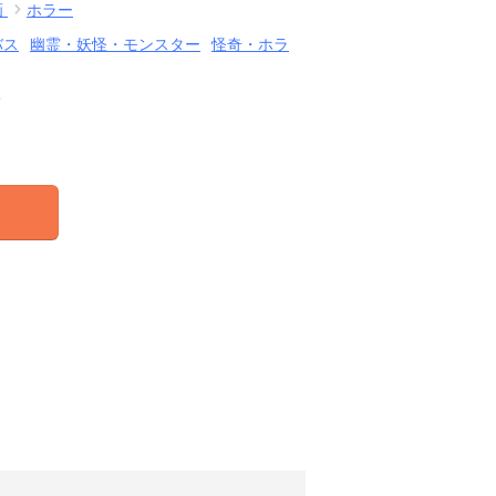
画
ホラー
バス
幽霊・妖怪・モンスター
怪奇・ホラ
結