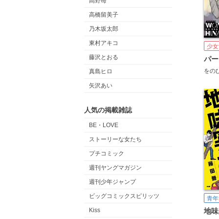
高野苺
高橋留美子
乃木坂太郎
東村アキコ
少女
藤沢とおる
をの
真島ヒロ
矢沢あい
人気の掲載雑誌
BE・LOVE
ストーリーな女たち
プチコミック
週刊ヤングマガジン
週刊少年ジャンプ
ビッグコミックスピリッツ
青年
Kiss