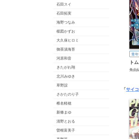
石田スイ
石田拓実
海野つなみ
楳図かずお
大久保ヒロミ
御茶漬海苔
青年
河原和音
トム
きたがわ翔
角由
北川みゆき
草野誼
「
サイコ
さかたのり子
椎名軽穂
新條まゆ
清野とおる
曽根富美子