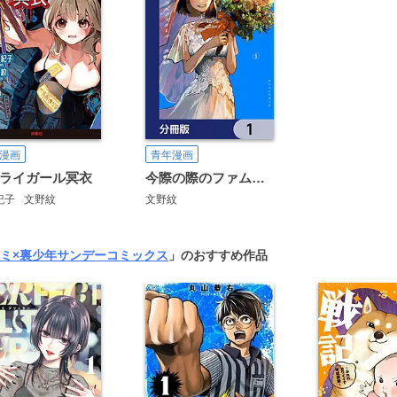
漫画
青年漫画
ライガール冥衣
今際の際のファムファタール【分冊版】
紀子
文野紋
文野紋
ミ×裏少年サンデーコミックス
」のおすすめ作品