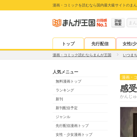
漫画・コミックを読むなら国内最大級サイトのまん
詳細
検索
トップ
先行配信
女性/
漫画・コミック読むならまんが王国
いつま
人気メニュー
漫画・
無料漫画トップ
感受
ランキング
かんじゅ
新刊
新刊配信予定
ジャンル
先行配信漫画トップ
女性・少女漫画トップ