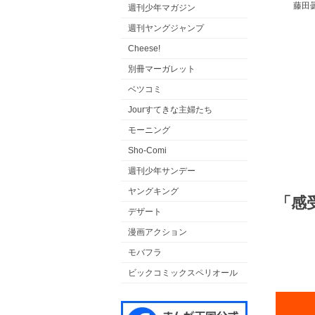
藤田
週刊少年マガジン
週刊ヤングジャンプ
Cheese!
別冊マーガレット
ベツコミ
Jourすてきな主婦たち
モーニング
Sho-Comi
週刊少年サンデー
ヤングキング
「感
デザート
漫画アクション
モバフラ
ビックコミックスペリオール