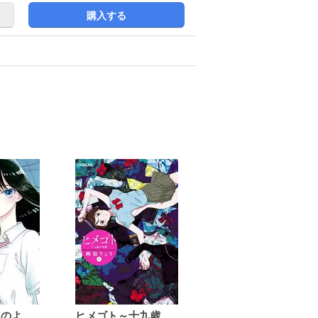
購入する
恋は雨上がりのように
ヒメゴト～十九歳の制服～