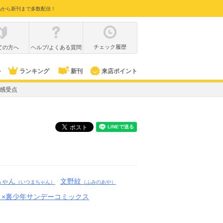
品から新刊まで多数配信！
チェック履歴
ての方へ
ヘルプ/よくある質問
ル
ランキング
新刊
来店ポイント
感受点
ちゃん
文野紋
（いつまちゃん）
（ふみのあや）
ミ×裏少年サンデーコミックス