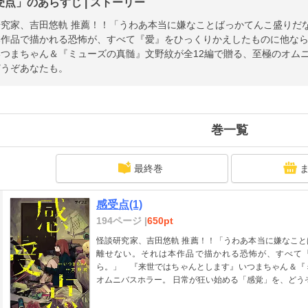
受点」のあらすじ | ストーリー
研究家、吉田悠軌 推薦！！「うわあ本当に嫌なことばっかてんこ盛りだ
本作品で描かれる恐怖が、すべて『愛』をひっくりかえしたものに他な
つまちゃん＆『ミューズの真髄』文野紋が全12編で贈る、至極のオム
どうぞあなたも。
巻一覧
最終巻
感受点(1)
194ページ |
650pt
怪談研究家、吉田悠軌 推薦！！「うわあ本当に嫌なこ
離せない。それは本作品で描かれる恐怖が、すべて
ら。」 『来世ではちゃんとします』いつまちゃん＆『
オムニバスホラー。 日常が狂い始める「感覚」を、どう