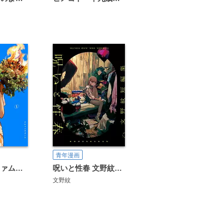
青年漫画
呪いと性春 文野紋短編集
今際の際のファムファタール
文野紋