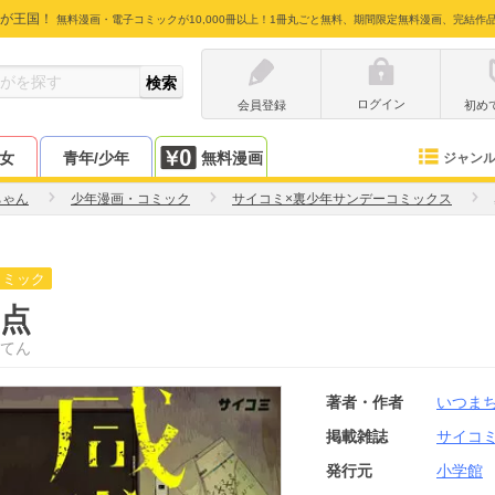
が王国！
無料漫画・電子コミックが10,000冊以上！1冊丸ごと無料、期間限定無料漫画、完結作
ログイン
会員登録
初め
少女
青年/少年
無料漫画
ジャン
ちゃん
少年漫画・コミック
サイコミ×裏少年サンデーコミックス
コミック
点
てん
著者・作者
いつま
掲載雑誌
サイコ
発行元
小学館