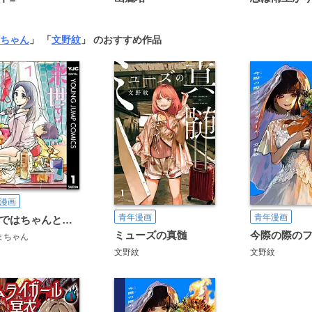
ちゃん
」 「
文野紋
」 のおすすめ作品
漫画
青年漫画
青年漫画
来世ではちゃんとします
ミューズの真髄
まちゃん
文野紋
文野紋