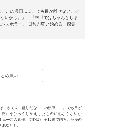
な、この漫画……。でも目が離せない。そ
らないから。」 『来世ではちゃんとしま
ニバスホラー。 日常が狂い始める「感覚」
まとめ買い
とばっかてんこ盛りだな、この漫画……。でも目が
『愛』をひっくりかえしたものに他ならないか
ミューズの真髄』文野紋が全12編で贈る、至極の
ぞあなたも。