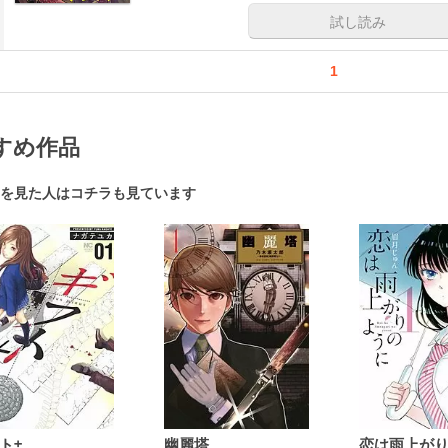
試し読み
1
すめ作品
を見た人はコチラも見ています
ト±
幽麗塔