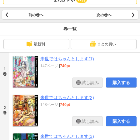
前の巻へ
次の巻へ
巻一覧
最新刊
まとめ買い
来世ではちゃんとします(1)
147ページ
|
740pt
1
巻
試し読み
購入する
来世ではちゃんとします(2)
148ページ
|
740pt
2
巻
試し読み
購入する
来世ではちゃんとします(3)