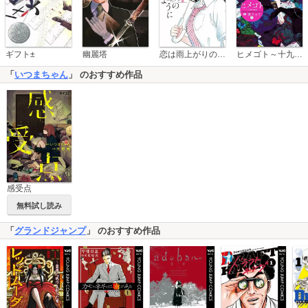
恋は雨上がりのように
ギフト±
幽麗塔
ヒメゴト～十九歳の制服～
「
いつまちゃん
」 のおすすめ作品
感受点
無料試し読み
「
グランドジャンプ
」 のおすすめ作品