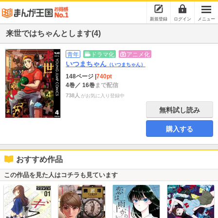
新規登録
ログイン
メニュー
来世ではちゃんとします(4)
青年
ドラマ化
アニメ化
いつまちゃん
（いつまちゃん）
148ページ
|
740pt
4巻
／ 16巻
まで配信
738人
がお気に入り登録中
無料試し読み
購入する
おすすめ作品
この作品を見た人はコチラも見ています