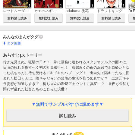
レッドムーダン～皇帝に成り上がった女～
カモのネギには毒がある 加茂教授の人間経済学講義
adabana 徒花
ドラフトキング
無料試し読み
無料試し読み
無料試し読み
無料試し読み
みんなのまんがタグ
タグ編集
あらすじ|ストーリー
行き先見えぬ、狂騒の日々！ 常に激務に追われるスタジオデルタの面々は、
日頃の疲れを癒すべく初の社員旅行へ！ 旅館近くの夜の浜辺でホロ酔いとな
った桃ちゃんに待ち受けるドキドキのハプニング！ 出向先で陽キャたちに囲
まれた松田くんは、陰キャだらけの普段の生活を見つめ直すが？ 二次元キャ
ラ妄想が加速しすぎて、梅ちゃんのSNSアカウントに異変…？ 昼夜も公私も
問わず乱れた社畜たちのこじらせ現世！
▼無料でサンプルがすぐに読めます▼
試し読み
まんがレポ
17件