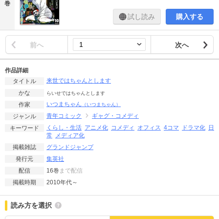
巻
試し読み
購入する
前へ
次へ
作品詳細
来世ではちゃんとします
タイトル
かな
らいせではちゃんとします
いつまちゃん
作家
（いつまちゃん）
青年コミック
ギャグ・コメディ
ジャンル
くらし・生活
アニメ化
コメディ
オフィス
4コマ
ドラマ化
日
キーワード
常
メディア化
グランドジャンプ
掲載雑誌
集英社
発行元
16巻
まで配信
配信
2010年代～
掲載時期
読み方を選択