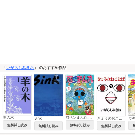
「
いがらしみきお
」 のおすすめ作品
羊の木
忍ペンまん丸 しんそー版【電子限定カラー特典付】
ガ
Sink
きょうのおことば
無料試し読み
無料試し読み
無料試し読み
無料試し読み