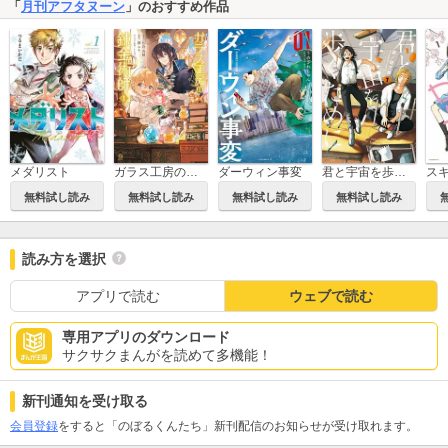
「
月刊アフタヌーン
」のおすすめ作品
メダリスト
ガラス工房の錬金術師
ダーウィン事変
君と宇宙を歩くために
無料試し読み
無料試し読み
無料試し読み
無料試し読み
読み方を選択
アプリで読む
ウェブで読む
専用アプリのダウンロード
サクサクまんがを読めて多機能！
新刊通知を受け取る
会員登録
をすると「のぼるくんたち」新刊配信のお知らせが受け取れます。