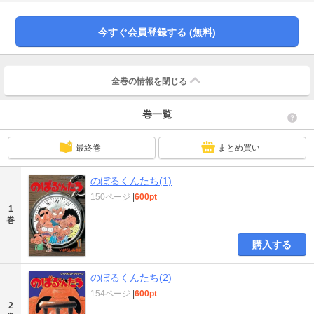
すぎるハプニングが満載。癒し系ほのぼのコミックでも知られるいがらしみき
おの衝撃作、ついに復活！
今すぐ会員登録する (無料)
全巻の情報を
閉じる
巻一覧
最終巻
まとめ買い
のぼるくんたち(1)
150ページ
|
600pt
1
巻
購入する
のぼるくんたち(2)
154ページ
|
600pt
2