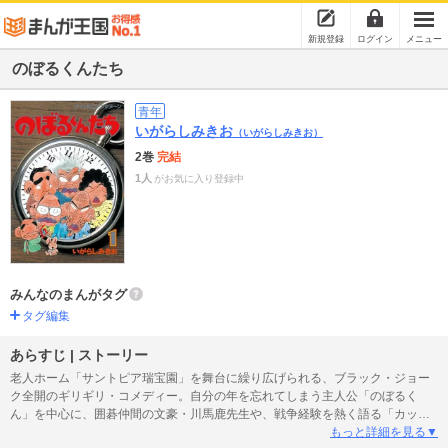
新規登録
ログイン
メニュー
のぼるくんたち
青年
いがらしみきお
（いがらしみきお）
2巻
完結
1人
がお気に入り登録中
みんなのまんがタグ
タグ編集
あらすじ | ストーリー
老人ホーム「サントピア瑞宝園」を舞台に繰り広げられる、ブラック・ジョー
ク全開のギリギリ・コメディー。自分の年を忘れてしまう主人公「のぼるく
ん」を中心に、囲碁仲間の文豪・川馬鹿先生や、戦争経験を熱く語る「カッコ
イイじいさん」こと靖春くんなど、個性豊かなお年寄りたちには、今日もスゴ
もっと詳細を見る▼