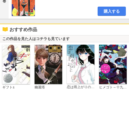
巻
購入する
おすすめ作品
この作品を見た人はコチラも見ています
恋は雨上がりのように
ギフト±
幽麗塔
ヒメゴト～十九歳の制服～