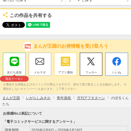
この作品を共有する
まんが王国のお得情報を受け取ろう
友だち追加
メルマガ
アプリ通知
フォロー
いいね
限定クーポン
※通知する情報およびタイミングが異なりますので、併せて受け取ることをお勧めします。 ※
通知をしないキャンペーンもあります。ご了承ください。
まんが王国
いがらしみきお
青年漫画
月刊アフタヌーン
のぼるくん
たち
お得感No.1表記について
「電子コミックサービスに関するアンケート」
調査期間
2026年3月6日～2026年3月18日