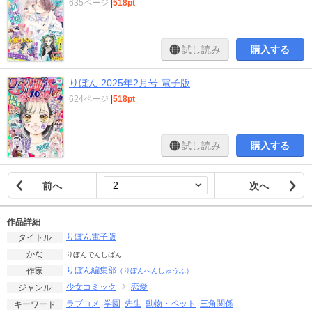
635ページ
|
518pt
試し読み
購入する
りぼん 2025年2月号 電子版
624ページ
|
518pt
試し読み
購入する
前へ
次へ
作品詳細
りぼん電子版
タイトル
かな
りぼんでんしばん
りぼん編集部
作家
（りぼんへんしゅうぶ）
少女コミック
恋愛
ジャンル
ラブコメ
学園
先生
動物・ペット
三角関係
キーワード