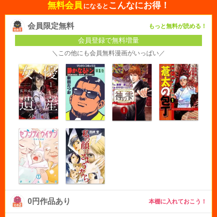
無料会員
こんなにお得！
になると
会員限定無料
もっと無料が読める！
会員登録で無料増量
＼この他にも会員無料漫画がいっぱい／
0円作品あり
本棚に入れておこう！