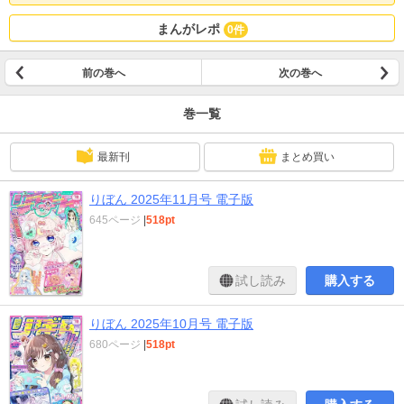
まんがレポ
0件
前の巻へ
次の巻へ
巻一覧
最新刊
まとめ買い
りぼん 2025年11月号 電子版
645ページ
|
518pt
試し読み
購入する
りぼん 2025年10月号 電子版
680ページ
|
518pt