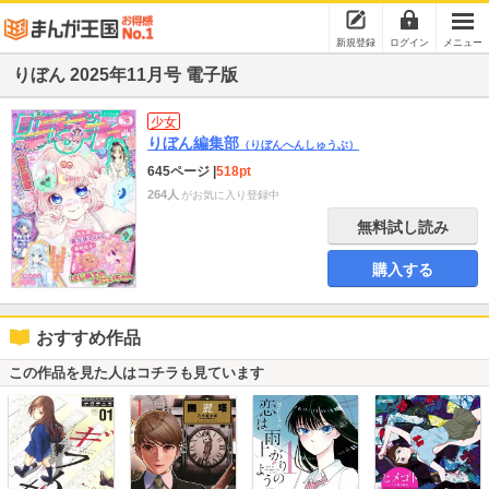
新規登録
ログイン
メニュー
りぼん 2025年11月号 電子版
少女
りぼん編集部
（りぼんへんしゅうぶ）
645ページ
|
518pt
264人
がお気に入り登録中
無料試し読み
購入する
おすすめ作品
この作品を見た人はコチラも見ています