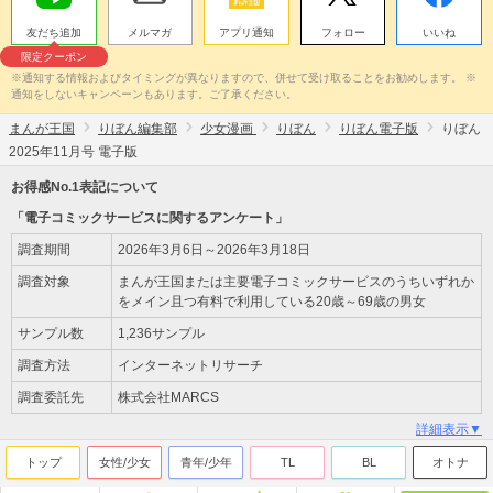
友だち追加
メルマガ
アプリ通知
フォロー
いいね
限定クーポン
※通知する情報およびタイミングが異なりますので、併せて受け取ることをお勧めします。 ※
通知をしないキャンペーンもあります。ご了承ください。
まんが王国
りぼん編集部
少女漫画
りぼん
りぼん電子版
りぼん
2025年11月号 電子版
お得感No.1表記について
「電子コミックサービスに関するアンケート」
調査期間
2026年3月6日～2026年3月18日
調査対象
まんが王国または主要電子コミックサービスのうちいずれか
をメイン且つ有料で利用している20歳～69歳の男女
サンプル数
1,236サンプル
調査方法
インターネットリサーチ
調査委託先
株式会社MARCS
詳細表示▼
トップ
女性/少女
青年/少年
TL
BL
オトナ