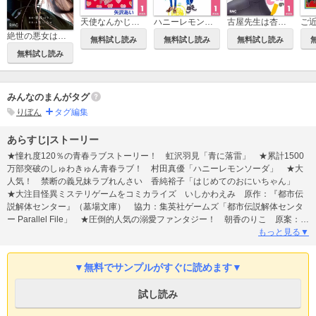
ハニーレモンソーダ
古屋先生は杏ちゃんのモノ
天使なんかじゃない
ご
絶世の悪女は魔王子さまに寵愛される
無料試し読み
無料試し読み
無料試し読み
無料試し読み
みんなのまんがタグ
りぼん
タグ編集
あらすじ|ストーリー
★憧れ度120％の青春ラブストーリー！ 虹沢羽見「青に落雷」 ★累計1500
万部突破のしゅわきゅん青春ラブ！ 村田真優「ハニーレモンソーダ」 ★大
人気！ 禁断の義兄妹ラブれんさい 香純裕子「はじめてのおにいちゃん」
★大注目怪異ミステリゲームをコミカライズ いしかわえみ 原作：『都市伝
説解体センター』（墓場文庫） 協力：集英社ゲームズ「都市伝説解体センタ
ー Parallel File」 ★圧倒的人気の溺愛ファンタジー！ 朝香のりこ 原案：＊
あいら＊「絶世の悪女は魔王子さまに寵愛される」 ★推し活ドリームラブコ
もっと見る▼
メ！ 酒井まゆ「曖昧ブルー・ビースト」 ★集英社みらい文庫の超人気作を
コミカライズ！ 森乃なっぱ 原作：麻井深雪「霧島くんは普通じゃない」
▼無料でサンプルがすぐに読めます▼
★人気上昇中♪ 天使界隈学園すとーりー こきち「えんじぇるめいと」 ★と
きめきの運動部ラブストーリー！ 木下ほのか「翔けて春風」
試し読み