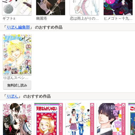
恋は雨上がりのように
ギフト±
幽麗塔
ヒメゴト～十九歳の制服～
「
りぼん編集部
」 のおすすめ作品
りぼんスペシャル
無料試し読み
「
りぼん
」 のおすすめ作品