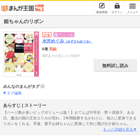
新規登録
ログイン
メニュー
姫ちゃんのリボン
少女
アニメ化
水沢めぐみ
（みずさわめぐみ）
6巻
完結
167人
がお気に入り登録中
無料試し読み
みんなのまんがタグ
タグ編集
あらすじ | ストーリー
【ページ数が多いビッグボリューム版！】おてんば中学生・野々原姫子。ある
日、魔法の国の王女エリカが現れ、1年間観察するかわりに、他人に変身できる
リボンをくれる。早速、愛子お姉ちゃんに変身して外に飛び出す姫ちゃん。
と、そこへ憧れの支倉先輩が…!!
もっと詳細を見る▼