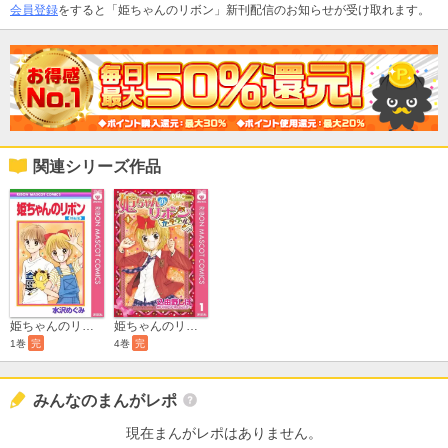
会員登録
をすると「姫ちゃんのリボン」新刊配信のお知らせが受け取れます。
関連シリーズ作品
姫ちゃんのリボン 短編集
姫ちゃんのリボン カラフル
1巻
完
4巻
完
みんなのまんがレポ
現在まんがレポはありません。