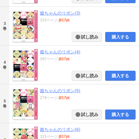
姫ちゃんのリボン(3)
315ページ
|
817pt
3
巻
試し読み
購入する
姫ちゃんのリボン(4)
297ページ
|
817pt
4
巻
試し読み
購入する
姫ちゃんのリボン(5)
279ページ
|
817pt
5
巻
試し読み
購入する
姫ちゃんのリボン(6)
315ページ
|
817pt