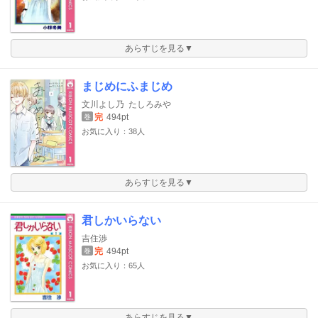
あらすじを見る▼
まじめにふまじめ
文川よし乃
たしろみや
完
494pt
巻
お気に入り：38人
あらすじを見る▼
君しかいらない
吉住渉
完
494pt
巻
お気に入り：65人
あらすじを見る▼