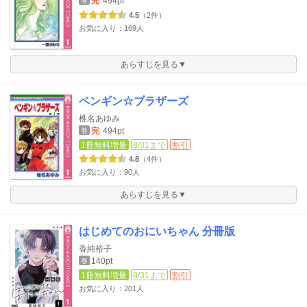
完
494pt
巻
4.5
（2件）
お気に入り：169人
あらすじを見る▼
ペンギン☆ブラザーズ
椎名あゆみ
完
494pt
巻
1冊無料増量
8/31まで
割引
4.8
（4件）
お気に入り：90人
あらすじを見る▼
はじめてのおにいちゃん 分冊版
香純裕子
140pt
巻
1冊無料増量
8/31まで
割引
お気に入り：201人