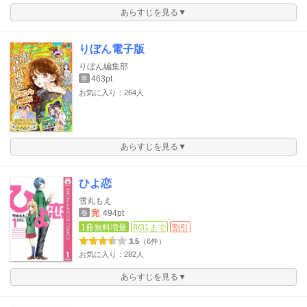
あらすじを見る▼
りぼん電子版
りぼん編集部
463pt
巻
お気に入り：264人
あらすじを見る▼
ひよ恋
雪丸もえ
完
494pt
巻
1冊無料増量
8/31まで
割引
3.5
（6件）
お気に入り：282人
あらすじを見る▼