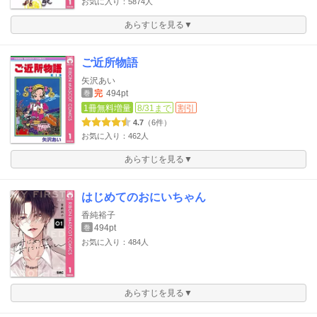
お気に入り：5874人
あらすじを見る▼
ご近所物語
矢沢あい
完
494pt
巻
1冊無料増量
8/31まで
割引
4.7
（6件）
お気に入り：462人
あらすじを見る▼
はじめてのおにいちゃん
香純裕子
494pt
巻
お気に入り：484人
あらすじを見る▼