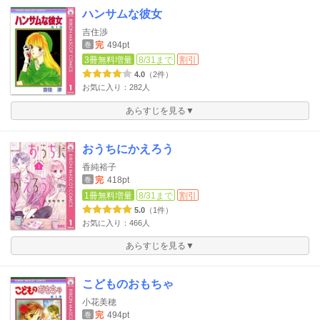
ハンサムな彼女
吉住渉
完
494pt
巻
3冊無料増量
8/31まで
割引
4.0
（2件）
お気に入り：282人
あらすじを見る▼
おうちにかえろう
香純裕子
完
418pt
巻
1冊無料増量
8/31まで
割引
5.0
（1件）
お気に入り：466人
あらすじを見る▼
こどものおもちゃ
小花美穂
完
494pt
巻