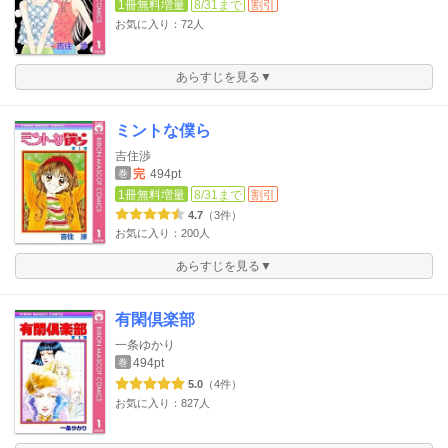
1冊無料増量
8/31まで
割引
お気に入り：72人
あらすじを見る▼
ミントな僕ら
吉住渉
完
494pt
巻
1冊無料増量
8/31まで
割引
4.7
（3件）
お気に入り：200人
あらすじを見る▼
有閑倶楽部
一条ゆかり
494pt
巻
5.0
（4件）
お気に入り：827人