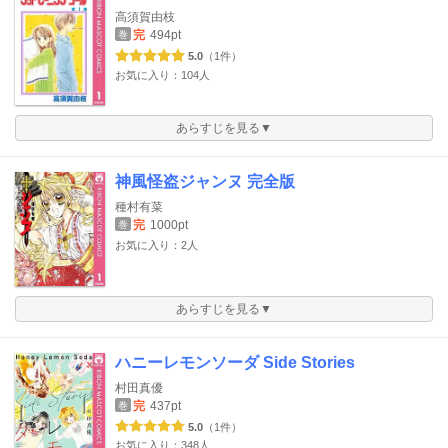
高須賀由枝
完
494pt
巻
5.0
（1件）
お気に入り：104人
あらすじを見る▼
神風怪盗ジャンヌ 完全版
種村有菜
完
1000pt
巻
お気に入り：2人
あらすじを見る▼
ハニーレモンソーダ Side Stories
村田真優
完
437pt
巻
5.0
（1件）
お気に入り：348人