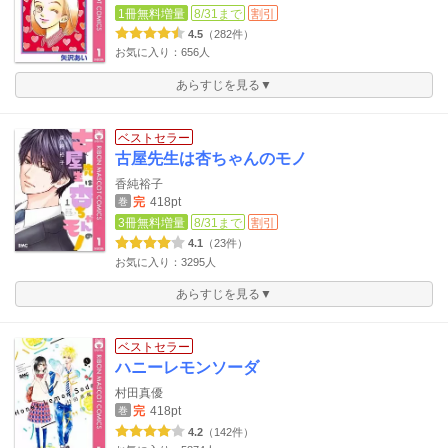
1冊無料増量
8/31まで
割引
4.5
（282件）
お気に入り：656人
あらすじを見る▼
ベストセラー
古屋先生は杏ちゃんのモノ
香純裕子
完
418pt
巻
3冊無料増量
8/31まで
割引
4.1
（23件）
お気に入り：3295人
あらすじを見る▼
ベストセラー
ハニーレモンソーダ
村田真優
完
418pt
巻
4.2
（142件）