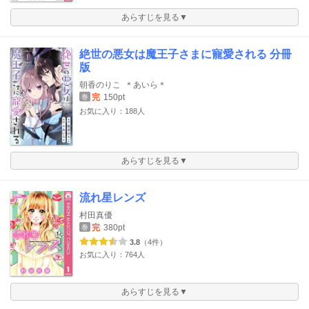
あらすじを見る▼
絶世の悪女は魔王子さまに寵愛される 分冊
版
朝香のりこ
＊あいら＊
完
150pt
巻
お気に入り：188人
あらすじを見る▼
流れ星レンズ
村田真優
完
380pt
巻
3.8
（4件）
お気に入り：764人
あらすじを見る▼