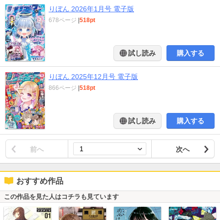
りぼん 2026年1月号 電子版
678ページ
|
518pt
試し読み
購入する
りぼん 2025年12月号 電子版
866ページ
|
518pt
試し読み
購入する
前へ
次へ
おすすめ作品
この作品を見た人はコチラも見ています