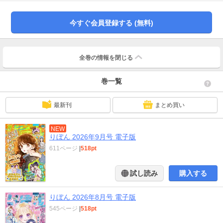
推し活ドリームラブコメ！ 酒井まゆ「曖昧ブルー・ビースト」 ★超等身大
の爽やかJCラブ！ 木下ほのか「翔けて春風」 ★目も心も釘付けの超話題
作！ 牧野あおい「さよならミニスカート」 ★死神×人間のほのぼの生活観察
今すぐ会員登録する (無料)
録♪ 熊乃すず「育てのおやは死神です。」 ★Xで激バズり!! 魅惑のSexyラ
ブコメ 梨乃あり「美神くんの艶やかな秘め事」 ★シュールで可愛いキテレ
ツ保育園デイズ 姫会まりな「ありす組のありすちゃん」 ★津山ちなみ
「HIGH SCORE」 ★前川涼「アニマル横町」 ★花城けい「はるきくんが思
全巻の情報を
閉じる
春期すぎる」 ★読みきり 小林ユキ「同担とは友達になりません！」 あお
むらさき「好きキャンセル界隈」 咲良波奈「飛べない僕らは空を見ていた」
巻一覧
最新刊
まとめ買い
NEW
りぼん 2026年9月号 電子版
611ページ
|
518pt
試し読み
購入する
りぼん 2026年8月号 電子版
545ページ
|
518pt